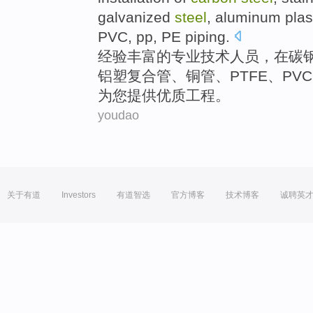
galvanized
steel
,
aluminum plas
PVC
,
pp
,
PE
piping
.
经验丰富
的
专业技术
人员
，
在
碳
铝塑
复合管
、
铜管
、
PTFE
、
PVC
为
您提供优质
工程。
youdao
关于有道
Investors
有道智选
官方博客
技术博客
诚聘英