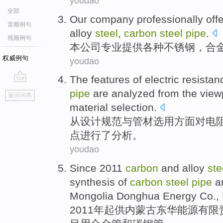
youdao
全部
Our
company
professionally
off
音频例句
alloy
steel
,
carbon
steel
pipe
.
视频例句
本
公司
专业
提供
各种
不锈钢
，
合
权威例句
youdao
The
features
of
electric resistan
go
pipe
are analyzed
from
the
view
返回词典
top
material
selection
.
从
设计
规范
与
管材
选用方面
对
电
点
进行
了分析。
youdao
Since
2011
carbon
and
alloy
ste
synthesis
of
carbon
steel
pipe
a
Mongolia
Donghua
Energy
Co
.,
2011年
起
供
内蒙古
东华
能源
有限