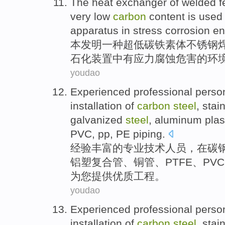
The
heat exchanger
of
welded
f
very low
carbon
content
is
used
apparatus
in
stress
corrosion
en
本发明一种
超低
碳
铁
素体
不锈钢
石化
装置
中
有
应力
腐蚀危害
的
环
youdao
Experienced
professional
perso
installation
of
carbon
steel
,
stai
galvanized
steel
,
aluminum plas
PVC
,
pp
,
PE
piping
.
经验丰富
的
专业技术
人员
，
在
碳
铝塑
复合管
、
铜管
、
PTFE
、
PVC
为
您提供优质
工程。
youdao
Experienced
professional
perso
installation
of
carbon
steel
,
stai