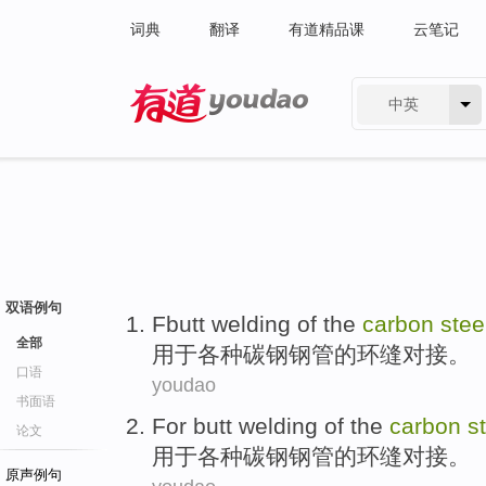
词典
翻译
有道精品课
云笔记
中英
有道 - 网易旗下搜索
双语例句
Fbutt
welding
of the
carbon
stee
全部
用于各种碳钢钢管
的环缝对接。
口语
youdao
书面语
For
butt
welding
of the
carbon
s
论文
用于
各种
碳钢
钢管
的
环缝
对接
。
原声例句