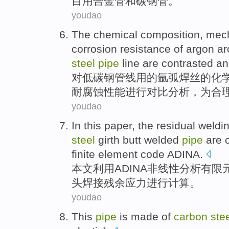
目
用
合金
管
和
碳钢
管。
youdao
The
chemical
composition
,
mec
corrosion resistance
of
argon
ar
steel
pipe
line
are contrasted
an
对
低碳钢
管线
用
的
氩
弧焊
丝
的
化
耐
腐蚀性能进行对比分析，
为
合
youdao
In this paper
, the
residual weldi
steel
girth butt welded
pipe
are 
finite element
code
ADINA
.
本文
利用ADINA
非线性
分析
有限
头焊接
残余
应力
进行
计算。
youdao
This
pipe
is
made
of
carbon
ste