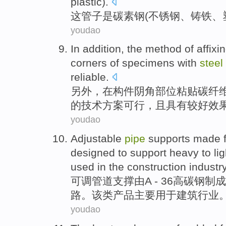
plastic
).
这
管子
是
碳素钢
(
不锈钢
、
铸铁
、
youdao
In addition
,
the
method
of
affixi
corners
of
specimens
with
steel
reliable
.
另外
，
在
构件
阴
角
部位
粘贴
碳纤
的
技术
方案
可行
，且
具有
较好
效
youdao
Adjustable
pipe
supports
made 
designed to
support
heavy
to
li
used
in
the construction
industr
可调
管道
支撑
由
A - 36
高碳钢制成
路
。该类产品
主要
用于
建筑行业
youdao