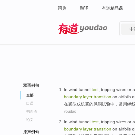
词典
翻译
有道精品课
中
有道 - 网易旗下搜索
双语例句
In
wind tunnel
test
,
tripping
wires
or
全部
boundary
layer
transition
on airfoils
o
口语
在
翼
型
或
机翼
的
风洞
试验
中，
常用绊
书面语
youdao
论文
In
wind tunnel
test
,
tripping
wires
or
boundary
layer
transition
on airfoils
o
原声例句