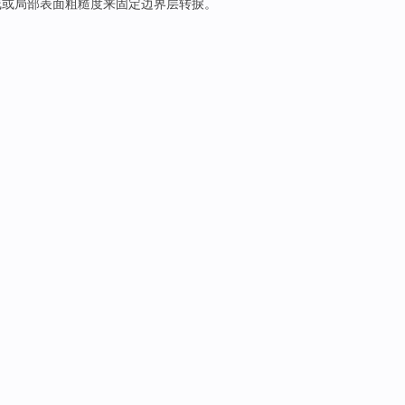
线
或
局部
表面
粗糙度
来
固定
边界层
转捩
。