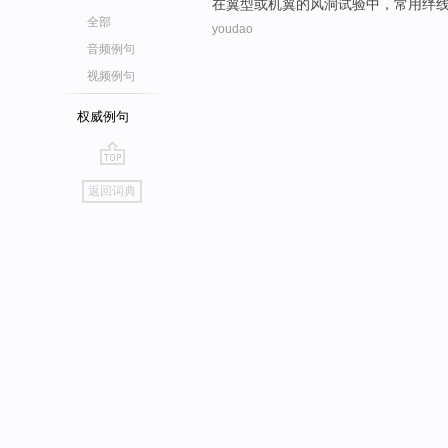
在
翼
型
或
机翼
的
风洞
试验
中，
常用绊
全部
youdao
音频例句
视频例句
权威例句
go
返回词典
top