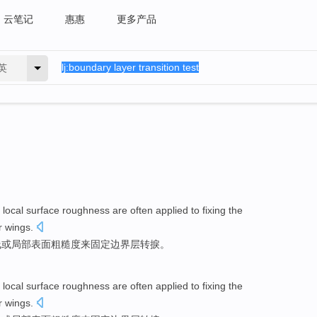
云笔记
惠惠
更多产品
英
a
local
surface
roughness
are often applied
to
fixing the
r
wings
.
线
或
局部
表面
粗糙度
来
固定
边界层
转捩
。
a
local
surface
roughness
are often applied
to
fixing the
r
wings
.