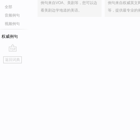
例句来自VOA、美剧等，您可以边
例句来自权威英文
全部
看美剧边学地道的美语。
等，提供最专业的
音频例句
视频例句
权威例句
go
返回词典
top