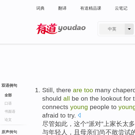
词典
翻译
有道精品课
云笔记
中英
有道 - 网易旗下搜索
双语例句
Still
, there
are
too
many
chaper
全部
should
all
be on the
lookout
for 
口语
connects
young
people to
youn
书面语
afraid to
try
.
论文
尽管如此
，
这个
“
派对
”上
家长
太多
与年轻人，且
母亲
们
尚
不敢
尝试
原声例句