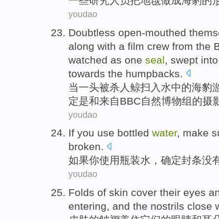
一
些研究人员把地毯做成海豹的
youdao
Doubtless open-mouthed thems
along
with
a film crew
from
the 
watched
as
one
seal
, swept int
towards
the
humpbacks
.
当
一
头
被
杀人
鲸扫入
水中
的
海豹
定
是
和
来自
BBC
自然
博物组的摄
youdao
If
you
use
bottled
water
,
make s
broken
.
如果
你
使用
瓶装
水
，
确定
封条
没
youdao
Folds
of
skin
cover
their
eyes
a
entering
, and the
nostrils
close