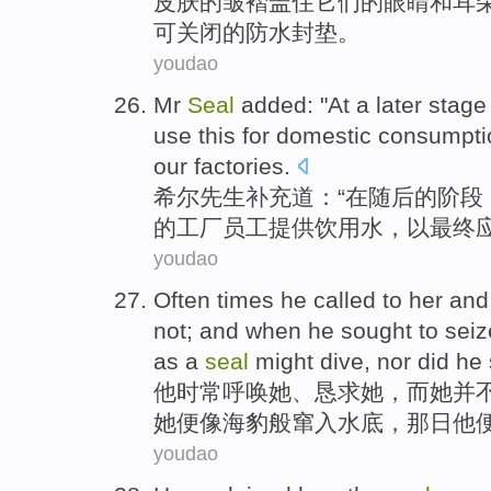
皮肤
的
皱褶
盖住
它们
的眼睛
和
耳
可
关闭
的防水封垫。
youdao
Mr
Seal
added
: "
At
a
later
stage
use
this
for
domestic
consumpti
our
factories
.
希尔
先生
补充道
：“
在
随后
的
阶段
的
工厂
员工
提供
饮用水
，
以
最终
youdao
Often times
he
called to
her
an
not
;
and when
he
sought
to
seiz
as
a
seal
might
dive
, nor did he
他
时常
呼唤
她
、
恳求
她，
而
她
并
她便
像
海豹
般
窜入
水底
，
那日
他
youdao