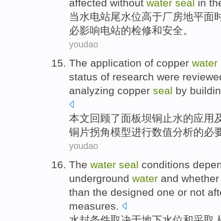
affected
without
water
seal
in th
当
水电站
尾
水位
高于
厂房
地平面
必
影响
电站
的
检修
和
安全
。
youdao
The
application
of
copper
water
status
of
research
were
reviewe
analyzing
copper
seal
by
buildi
本文回顾了
面板
坝
铜
止
水
的
应用
铜片
拐角
模型
进行
数值分析的必
youdao
The
water
seal
conditions
depe
underground
water
and
whether
than
the
designed
one or not
aft
measures
.
水封
条件
取决于
地下
水位
和
采取