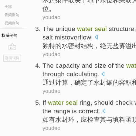
水封
条件
取决于
地下
水位
和采取
全部
位
。
音频例句
youdao
视频例句
The unique
water
seal
structure
权威例句
salt
mistoverflow
;
独特
的
水
密封
结构
，绝无
盐
雾溢
youdao
go
返回词典
top
The
capacity
and
size
of
the
wa
through
calculating
.
通过
计算
，
确定
了
水封
罐
的
容积
youdao
If
water
seal
ring
,
should
check
the
range
is
correct
.
如
有
水封
环
，
应
检查其
与
填料函
youdao