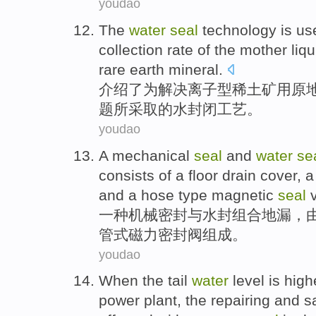
youdao
The
water
seal
technology
is u
collection
rate of the mother
liqu
rare earth
mineral.
介绍
了
为
解决
离子型
稀土
矿用
原
题
所采取的
水
封闭
工艺
。
youdao
A
mechanical
seal
and
water
se
consists of
a floor drain
cover
, 
and
a hose
type
magnetic
seal
一种
机械
密封
与
水封
组合
地漏
，
管
式
磁力
密封
阀组成
。
youdao
When
the
tail
water
level
is
high
power
plant
, the
repairing
and
s