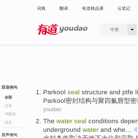
词典
翻译
有道精品课
云笔记
中英
有道 - 网易旗下搜索
双语例句
Parkool
seal
structure
and
ptfe
l
全部
Parkool
密封
结构
与
聚四氟
唇
型密
口语
youdao
书面语
The
water
seal
conditions
depe
论文
underground
water
and
whe…
原声例句