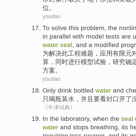
位
。
youdao
To
solve
this
problem
, the
nonli
in
parallel with
model
tests
are
water
seal
, and a
modified
prog
为
解决
此
工程难题
，应用
有限元
算
，同时
进行
模型
试验
，
研究
确
方案
。
youdao
Only
drink
bottled
water
and
ch
只
喝
瓶装
水
，
并且
要看
封口
开了
《牛津词典》
In
the
laboratory
,
when
the
seal
water
and
stops
breathing
,
its
he
requiring
less
oxygen
, and its
ar