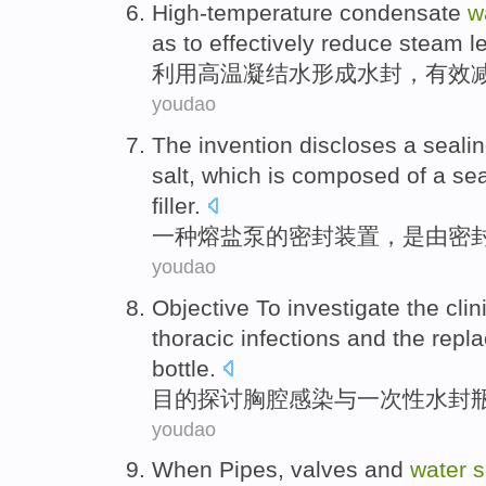
High-temperature
condensate
w
as to
effectively
reduce
steam
l
利用高温
凝结水
形成
水封
，
有效
youdao
The invention discloses
a
seali
salt
, which
is
composed
of a se
filler
.
一
种
熔
盐
泵
的
密封
装置
，
是
由
密
youdao
Objective
To investigate
the
clin
thoracic
infections
and
the
repla
bottle
.
目的
探讨
胸腔
感染
与
一次性
水封
youdao
When
Pipes
,
valves
and
water
s