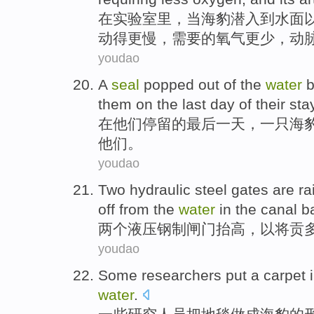
在
实验室里
，
当
海豹
潜入到水面
动得
更
慢
，
需要
的
氧气
更少
，
动
youdao
A
seal
popped
out
of
the
water
b
them
on
the
last
day
of
their
stay
在
他们停留
的
最后
一天
，
一
只海
他们
。
youdao
Two
hydraulic
steel
gates are
ra
off from
the
water
in the
canal
ba
两个
液压
钢制
闸门
抬高
，
以
将贡
youdao
S
ome researchers put a carpet 
water
.