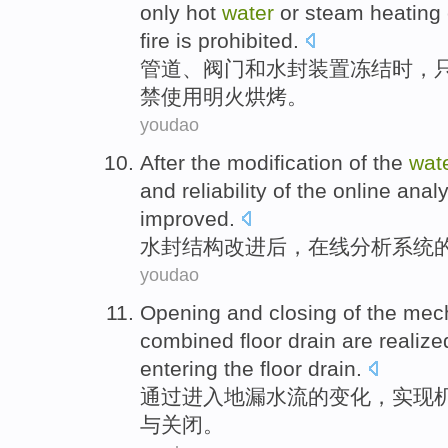
only
hot
water
or
steam
heating
fire
is prohibited
.
管道
、
阀门
和
水封
装置
冻结
时
，
禁
使用明火烘烤。
youdao
After
the
modification
of
the
wat
and
reliability
of the
online
analy
improved
.
水封
结构
改进
后
，
在线
分析
系统
youdao
Opening
and
closing
of
the
mech
combined
floor
drain
are
realize
entering the
floor drain.
通过
进入
地漏
水流
的
变化
，
实现
与
关闭
。