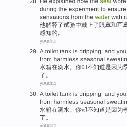
He
explained
how
the
seal
wore
during
the
experiment
to ensure
sensations
from the
water
with i
他
解释了
试验
中
戴
上了
眼罩
和
耳
感知
的。
youdao
A
toilet tank
is dripping
, and
you
from harmless
seasonal
sweati
水箱
在
滴水。
你
却
不
知道
是因为
了。
youdao
A
toilet tank
is dripping
, and
you
from harmless
seasonal
sweati
水箱
在
滴水。
你
却
不
知道
是因为
了。
youdao