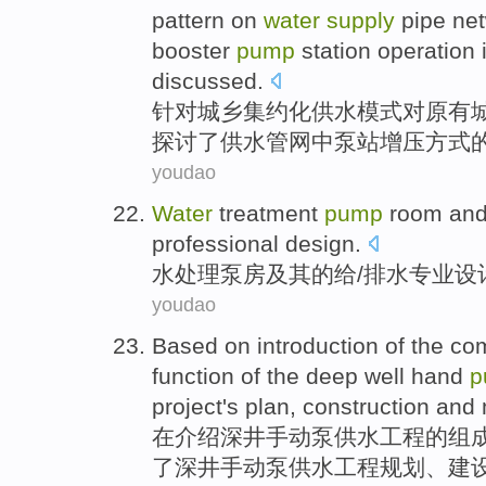
pattern
on
water
supply
pipe
net
booster
pump
station operation
discussed
.
针对
城乡
集约化
供水
模式
对
原有
探讨了
供水管网
中
泵站
增压
方式
youdao
Water
treatment
pump
room
an
professional
design
.
水
处理
泵房
及其
的
给
/
排水
专业
设
youdao
Based
on
introduction
of
the
com
function
of the
deep well
hand
p
project
's
plan
, construction
and
在
介绍
深井
手动
泵
供水
工程
的
组
了深井手动泵供水工程
规划
、
建