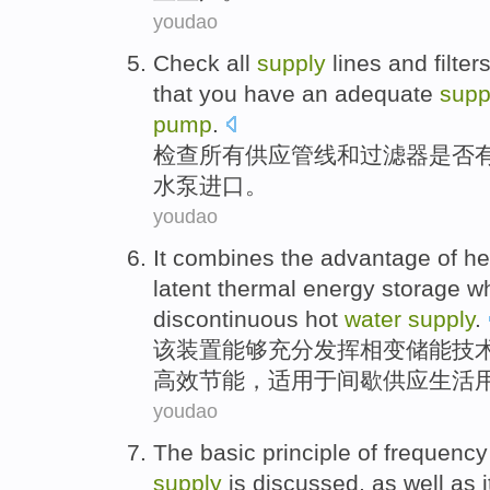
youdao
Check
all
supply
lines
and
filter
that
you
have an
adequate
supp
pump
.
检查
所有
供应
管线
和
过滤器是否
水泵
进口
。
youdao
It
combines the
advantage
of
he
latent thermal
energy
storage
wh
discontinuous
hot
water
supply
.
该
装置能够充分发挥相变
储能
技
高效
节能
，
适用
于
间歇
供应生活
youdao
The
basic
principle
of
frequency
supply
is
discussed
, as well as