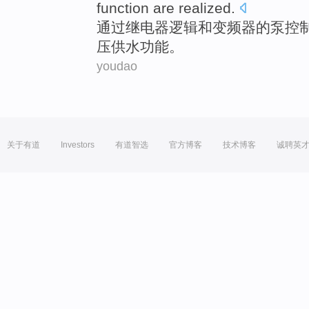
function are
realized
.
通过
继电器
逻辑和
变频器
的
泵
控
压
供水
功能。
youdao
关于有道
Investors
有道智选
官方博客
技术博客
诚聘英