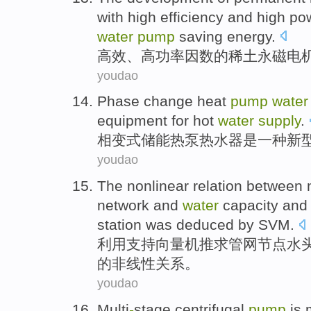
with
high efficiency
and
high
po
water
pump
saving energy
.
高效
、
高
功率
因数
的
稀土
永磁
电
youdao
Phase change
heat
pump
water
equipment
for
hot
water
supply
.
相变式储能
热泵
热水器
是
一种
新
youdao
The
nonlinear
relation between
network
and
water
capacity
and
station
was
deduced
by SVM
.
利用
支持
向量机
推求
管网
节点
水
的
非线性
关系
。
youdao
Multi
-
stage
centrifugal
pump
is