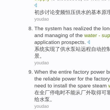
初步讨论
变频
恒
压
供水
的
基本
原
youdao
The
system
has realized
the lo
and
managing
of the
water
-
sup
application
prospects
.
系统
实现
了
供水
泵站
远程
自动
控
景。
youdao
When
the
entire
factory
power
b
the
reliable
power
for the
factory
need
to install
the spare
steam
在
全厂
停电
时
不能
从
厂
外
取得
可
给
水泵
。
youdao