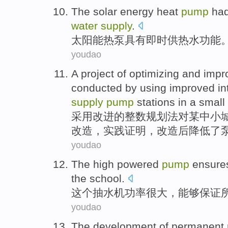
The
solar energy
heat
pump
ha
water
supply
.
太阳能
热泵
具有
即时
供热
水
功能
youdao
A project
of
optimizing
and
impr
conducted
by using
improved
in
supply
pump
stations in a
small
采用
改进
的
整数
规划法
对某
中小
改造
，实践证明，改造后降低了
youdao
The
high
powered
pump
ensure
the school
.
这个
抽水机功率
很大，能够
保证
youdao
The
development
of
permanent