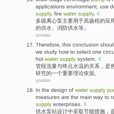
applications
environment
,
use
d
supply
,
fire
water
supply
.
多级
离心
泵
主要
用于
高
扬程
的
应
的
供水
、
消防
供水
等。
youdao
Therefore
, this conclusion shou
we
study
how to
select
one
circ
hot
-
water
supply
system
.
管段流量
与终点水温的关系，
是
研究
的
一个
重要理论依据。
youdao
In
the
design
of
water
supply
pu
measures
are
the
main
way
to
r
supply
enterprises
.
供水
泵站
设计
中
采取
节能
措施
，