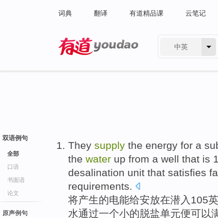
词典
翻译
有道精品课
云笔记
中英
有道 - 网易旗下搜索
双语例句
They
supply
the
energy
for
a
su
全部
the
water
up
from
a
well that is
口语
desalination
unit
that satisfies
f
书面语
requirements
.
论文
将
产生
的
电能
给
安放在
潜入
105
水
通过
一个
小
的
脱盐
单元
便
可以
原声例句