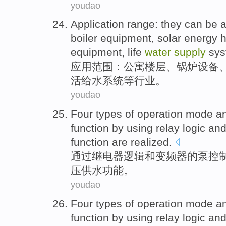
youdao
Application
range
: they can be 
boiler
equipment
,
solar energy
equipment,
life
water
supply
sy
应用
范围
：
公寓
楼层
、
锅炉
设备
活
给水
系统
等行业
。
youdao
Four
types of
operation
mode
a
function
by using
relay
logic an
function are
realized
.
通过
继电器
逻辑和
变频器
的
泵
控
压
供水
功能。
youdao
Four
types of
operation
mode
a
function
by using
relay
logic an