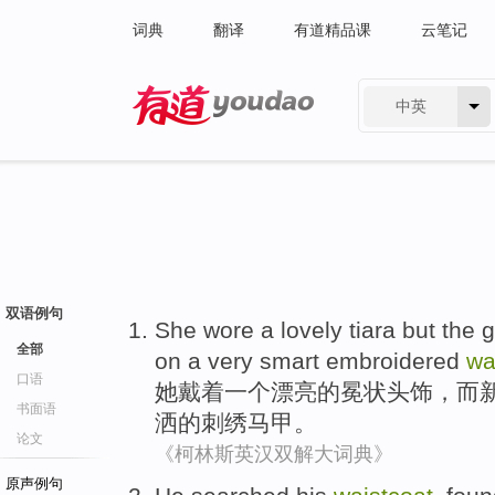
词典
翻译
有道精品课
云笔记
中英
有道 - 网易旗下搜索
双语例句
She
wore
a
lovely
tiara
but
the 
全部
on a
very
smart
embroidered
wa
口语
她
戴着
一
个
漂亮的
冕
状头饰，
而
书面语
洒
的
刺绣
马甲
。
论文
《柯林斯英汉双解大词典》
原声例句