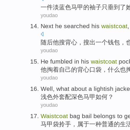
一
件淡
蓝色
马甲
的
袖子
只
垂到了
youdao
Next
he
searched
his
waistcoat
随后
他
搜
背心
，搜出
一个
钱包
，
youdao
He
fumbled
in
his
waistcoat
poc
他
掏
着
自己
的
背心
口袋
，什么也
youdao
Well, what about a
lightish jacke
浅色
外套
配
深色
马甲如何
？
youdao
Waistcoat
bag
bail
belongs to
ge
马甲
袋
拎手，
属于
一种普通
的
生