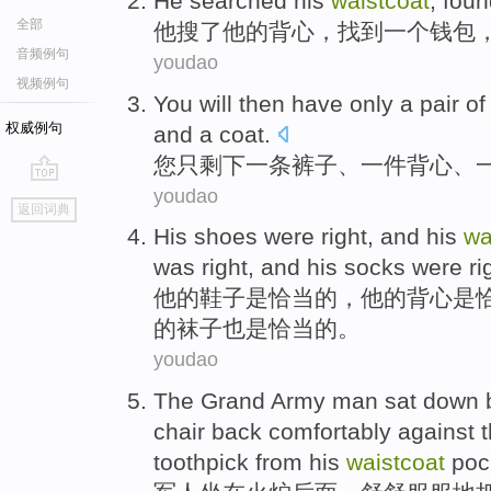
He
searched
his
waistcoat
,
foun
全部
他
搜了
他
的
背心
，
找到
一个
钱包
音频例句
youdao
视频例句
You
will
then have only
a
pair
of
权威例句
and
a
coat
.
您
只
剩下
一
条裤子
、一
件背心
、
youdao
go
返回词典
top
His
shoes
were
right
, and his
wa
was right, and his
socks were
ri
他
的
鞋子
是
恰当
的，他的
背心
是
的
袜子
也是恰当的。
youdao
The Grand Army man
sat down
chair
back
comfortably
against
toothpick from
his
waistcoat
poc