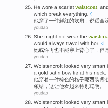
He
wore
a
scarlet
waistcoat
, an
which break everything.
他
穿
了一
件
鲜红
的
坎肩
，
说话
全
youdao
She
might
not
wear
the
waistcoa
would
always
travel
with
her
.
她
或许再也
不能
穿上
背心
了，
但
youdao
Wolstencroft
looked
very
smart
a
gold
satin
bow tie at
his
neck
.
他
穿着
一
件
棕色
的
格子呢西装
背
领结
，这让
他
看起来
特别
聪明
。
youdao
Wolstencroft
looked
very
smart