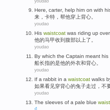
youdao
Here
,
carter
,
help
him
on
with
h
来
，
卡特
，
帮
他
穿上
背心
。
youdao
His
waistcoat
was riding up over
他
的
马甲收到腹部以上
了。
youdao
By which
the Captain
meant
his
船长
指
的是
他
的
外衣
和
背心
。
youdao
If
a
rabbit
in a
waistcoat
walks b
如果
看见穿背心
的
兔子
走过
，
不
youdao
The
sleeves
of
a
pale
blue
wais