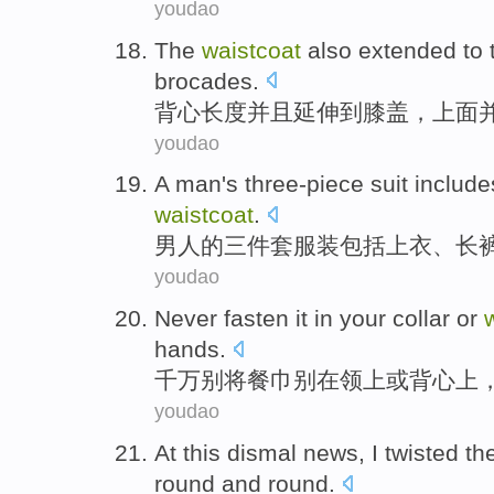
youdao
The
waistcoat
also
extended
to
brocades
.
背心
长度
并且
延伸
到
膝盖
，上面
youdao
A man
's
three-piece suit
include
waistcoat
.
男人
的
三
件套
服装
包括
上衣
、长
youdao
Never
fasten it
in
your collar
or
hands.
千万
别
将餐巾别
在
领
上
或
背心上
youdao
At
this
dismal
news
,
I
twisted
th
round and round.