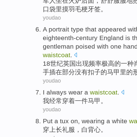
军人
坐在
火炉
后面
，
舒舒服服
地
口袋里
摸
羽毛梗
牙签
。
youdao
A
portrait
type
that
appeared
wit
eighteenth-century
England
is
t
gentleman poised
with one
han
waistcoat
.
18
世纪
英国
出现
频率
极高
的
一种
手
插在部分没有扣子的马甲里的
youdao
I
always
wear
a
waistcoat
.
我
经常
穿着
一
件马甲
。
youdao
Put
a tux
on, wearing a
white
wa
穿上
长
礼服，
白
背心。