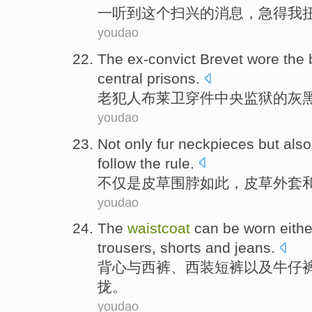
一听到
这个
扫兴
的
消息
，急得
我
youdao
The ex-convict
Brevet
wore
the 
central
prisons
.
老
犯人
布莱卫
穿
件
中央
监狱
的
灰
youdao
Not only
fur
neckpieces but
also
follow
the
rule
.
不仅
是
皮草
围脖
如此，皮草
外套
youdao
The
waistcoat
can be
worn
eith
trousers
,
shorts
and
jeans
.
背心
与
西裤
、西装
短裤
以及
牛仔
拢。
youdao