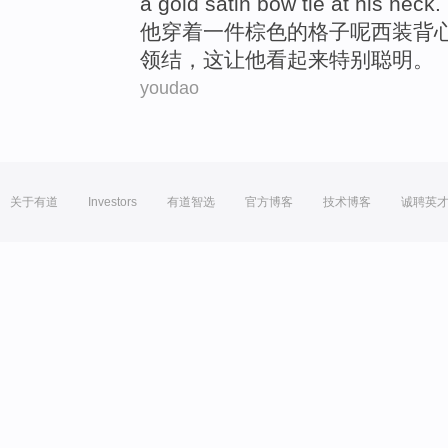
a
gold
satin
bow tie at
his
neck
.
他
穿着
一
件
棕色
的
格子呢西装
背
领结
，这让
他
看起来
特别
聪明
。
youdao
关于有道
Investors
有道智选
官方博客
技术博客
诚聘英