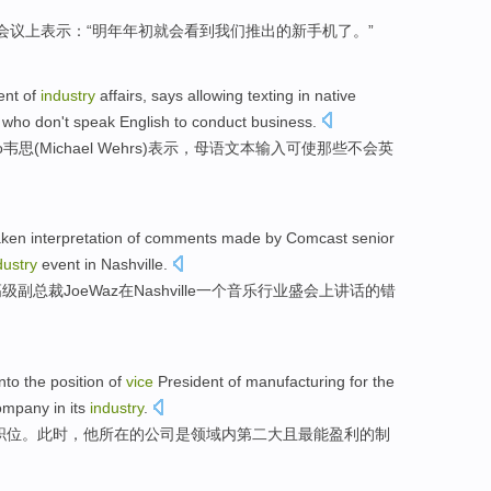
会议上
表示：“
明年
年初
就
会
看到
我们
推出的
新手机
了。”
ent
of
industry
affairs
,
says
allowing texting in
native
who
don't
speak English
to
conduct
business
.
o韦思(Michael Wehrs)
表示
，
母语
文本输入可
使
那些
不会
英
aken
interpretation
of
comments made by
Comcast
senior
dustry
event
in
Nashville
.
高级
副
总裁
Joe
Waz
在
Nashville
一个
音乐
行业
盛会
上
讲话的错
nto the
position
of
vice
President
of
manufacturing
for
the
ompany
in its
industry
.
职位
。此时，
他
所在的
公司
是领域内
第二
大
且
最
能盈利
的
制