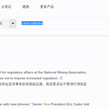
云笔记
惠惠
更多产品
英
t
for
regulatory
affairs
at
the National
Mining
Association
,
tee
not to
impose
increased
regulation
.
业
协会
监管
事务
的
高级
副
总裁
，
敦促
委员会
不要
强行
增加
监
r with
new phones
,"
Senior
Vice
President
Eric
Cador
told