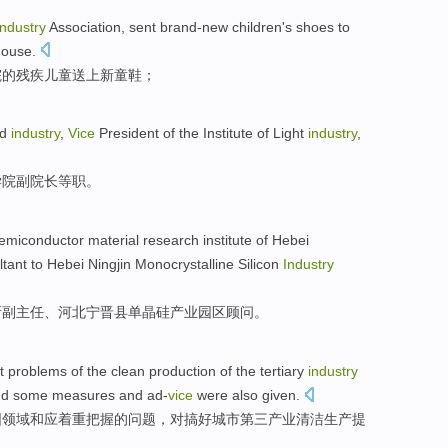
Industry
Association
,
sent
brand-new children's shoes
to
House.
院的
残疾
儿童
送上
新
童鞋
；
d
industry
,
Vice
President
of the Institute of
Light
industry
,
学院
副
院长
等
职。
emiconductor
material
research institute
of
Hebei
ltant
to Hebei
Ningjin
Monocrystalline Silicon
Industry
所
副主任、河北
宁晋县
单晶硅
产业
园区
顾问
。
nt
problems
of
the
clean
production
of
the tertiary
industry
nd some
measures
and
ad-
vice
were also
given
.
围领域
和
应着重把握的
问题
，
对
搞好
城市
第三产业清洁生产提