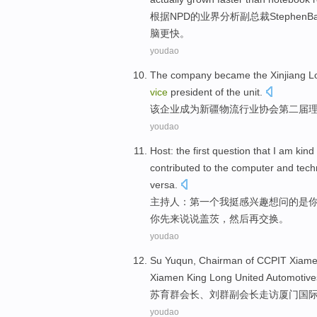
根据
NPD
的
业界
分析
副
总裁
Stephen
B
脑
更快
。
youdao
The
company
became
the
Xinjiang
L
vice
president of
the
unit
.
该
企业
成为
新疆
物流
行业
协会
第二届
youdao
Host
:
the first
question that
I
am kind
contributed
to
the
computer
and
tech
versa.
主持人
：
第一
个
我
挺感
兴趣
想问
的
是
你
先
来说
说盖茨
，然后再交换。
youdao
Su
Yuqun
, Chairman of CCPIT
Xiam
Xiamen King Long
United
Automotive
苏育群
会长
、
刘群
副
会长走访
厦门
国
youdao