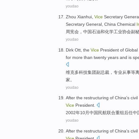
youdao
Zhou
Xianhui
,
Vice
Secretary Genera
Secretary
General, China
Chemical
I
周宪
会，
中国
石油
和
化学
工业
协会
副
youdao
Dirk
Ott, the
Vice
President
of Global
for more than
twenty
years
and
is
spe
维克多科技集团
副
总裁
，
专业从事
等
家。
youdao
After the
restructuring
of
China's
civil
Vice
President
.
2002年
10月
中国
民航
联合
重组
后任
中
youdao
After the
restructuring
of
China's
civil
Vice
President
.