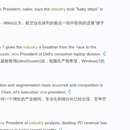
e
President
,
sales
, says the
industry
took "baby steps"
in
y - Wilds认为，航空业
在
谈判
的
最后
一轮
中取得的进展“微乎
s
7
gives the
industry
a breather from the 'race to the
ruzen
,
vice
President
of
Dell
's consumer-laptop division.
总裁
格鲁增(
alex
Gruzen
)
说
，电脑
生产商
希望
，
Windows
7
的
tion
and
segmentation
have
occurred
and
competition
is
g
Chen
,
ef's
executive
vice
-president
.
任何一个
增长
的
产业
相同，
专业化
和
细分化
已经
出现
，
竞争空
ice
President
of
industry
analysis
,
desktop
PC
revenue has
revenue
in
some
recent
months
.