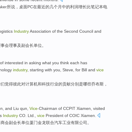
aker所说
，
桌面
PC
在
最近
的
几个月
中的利润
增长
比
笔记本
电
ogistics
Industry
Association
of the
Second
Council
and
理事会理事
及
副
会长
单位
。
of
interested
in
asking
what
you
think
each
has
nology
industry
,
starting with
you
,
Steve
,
for
Bill
and
vice
你们
觉得
彼此
对
计算机
和
科技
行业
的
贡献分别
是
哪些
乔布斯
，
en
, and Liu
qun
,
Vice
-Chairman
of CCPIT Xiamen, visited
s
Industry
CO. Ltd.
,
vice
President
of COIC
Xiamen
.
际
商会
副
会长单位厦门
金龙
联合
汽车
工业
有限
公司。