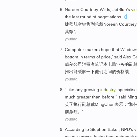
Noreen
Courtney-Wilds,
JetBlue
's
vic
the last
round
of
negotiations
.
捷
蓝航空
销售
副
总裁
Noreen
Courtne
其微”。
youdao
Computer
makers
hope
that
Window
bottom in terms
of
price,'
said
Alex
G
戴尔
公司消费者笔记本
电脑
业务
的
副
推出能缓解一下他们之间的价格战。
youdao
"
Like
any
growing
industry
,
specialisa
much greater than before," said Min
英
孚
执行
副总裁Ming
Chen
表示：“
和
前激烈
。”
youdao
According to
Stephen
Baker
,
NPD
's
v
actually
grown
faster
than
notebook