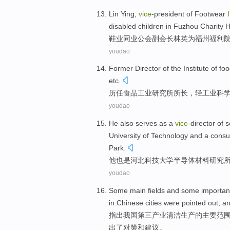
Lin Ying,
vice
-president
of
Footwear
disabled
children
in Fuzhou
Charity 
鞋业
同业
公会
副
会长林英为福州福利
youdao
Former
Director
of the
Institute
of
foo
etc
.
历任
食品
工业
研究所
所长
，
轻工业
科
youdao
He
also
serves as a
vice
-director of
s
University
of
Technology
and a
consu
Park
.
他
也是
河北
科技
大学
半导体
材料
研究
youdao
Some
main
fields
and
some importa
in Chinese
cities
were
pointed
out, a
指出
我国
第三
产业
清洁
生产
的
主要
范
出了
对策
和建议。