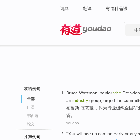
词典
翻译
有道精品课
中
有道 - 网易旗下搜索
双语例句
Bruce Watzman
,
senior
vice
Presiden
全部
an
industry
group
,
urged
the commit
口语
布鲁斯
·瓦茨曼，作为
行业
组织
全国
矿
管
。
书面语
youdao
论文
"You
will
see
us
coming
early
next
yea
原声例句