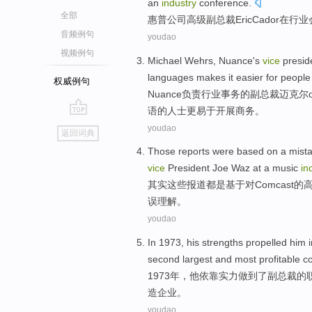
an
industry
conference
.
全部
惠普公司
高级
副
总裁
Eric
Cador
在
行业
音频例句
youdao
视频例句
Michael
Wehrs
, Nuance's
vice
presid
languages
makes
it
easier
for
people
权威例句
Nuance
负责
行业
事务
的
副
总裁
迈克尔
语
的
人士
更
易于
开展
商务
。
go
youdao
返回词典
top
Those
reports
were
based on
a
mist
vice
President
Joe
Waz
at
a
music
in
其实
这些
报道
都是
基于
对
Comcast
的
误
理解
。
youdao
In 1973,
his
strengths propelled
him
i
second
largest
and
most
profitable
c
1973年，
他
依靠
实力
做到了
副
总裁
的
造企业
。
youdao