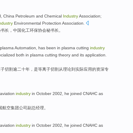
l,
China
Petroleum
and
Chemical
Industry
Association
;
ndustry
Environmental Protection
Association.
秘书长，中国
化工
环保
协会
秘书长
。
plasma
Automation, has been in plasma
cutting
industry
cialized
both
in
plasma cutting
theory
and its
application
.
离子
切割
逾
二十
年
，
是
等离子切割
从
理论
到实际
应用
的资深专
aviation
industry
in
October
2002, he joined
CNAHC
as
国
航空
集团公司
副
总经理
。
aviation
industry
in
October
2002, he joined
CNAHC
as