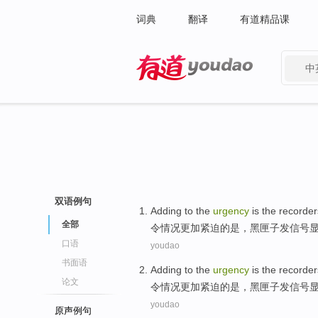
词典
翻译
有道精品课
中
有道 - 网易旗下搜索
双语例句
Adding to
the
urgency
is
the recorder
全部
令
情况更加紧迫
的
是
，
黑匣子
发
信号
口语
youdao
书面语
Adding to
the
urgency
is
the recorder
论文
令
情况更加紧迫
的
是
，
黑匣子
发
信号
youdao
原声例句