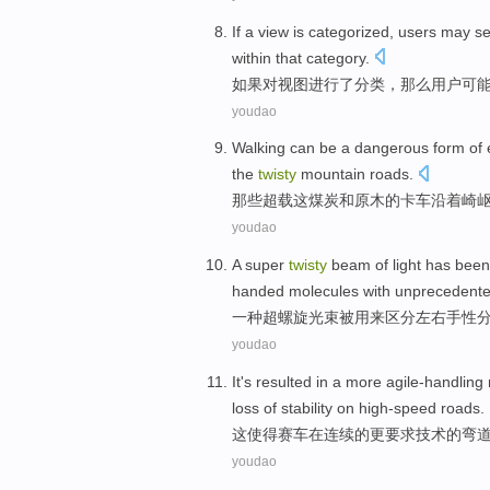
If
a view
is categorized
,
users
may
s
within
that
category
.
如果
对
视图
进行
了分类，那么
用户
可
youdao
Walking
can
be
a
dangerous
form
of
the
twisty
mountain
roads
.
那些超载这
煤炭
和
原木
的
卡车
沿着崎
youdao
A
super
twisty
beam
of light has
been
handed
molecules
with
unprecedent
一种
超
螺旋
光束
被
用来
区分
左右手性
youdao
It
's resulted
in
a
more
agile-handling
loss
of
stability
on
high-speed
roads.
这
使得赛车
在
连续的
更
要求
技术
的
弯
youdao