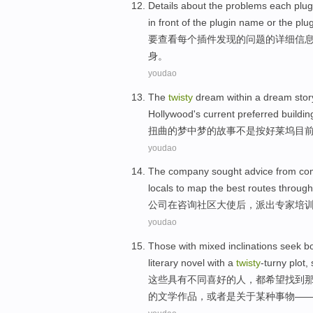
Details
about
the
problems
each
plug
in
front
of
the
plugin name
or
the
plug
要
查看
每个
插件
发现
的
问题
的
详细
信
身。
youdao
The
twisty
dream within a dream
stor
Hollywood's
current
preferred buildin
扭曲
的
梦中
梦的
故事
不是
按
好莱坞
目
youdao
The company
sought advice from
co
locals
to
map
the
best
routes
through
公司
在
咨询
社区
大使后
，
派出
专家
培
youdao
Those
with
mixed
inclinations
seek
b
literary
novel
with
a
twisty
-turny plot,
这些
具有
不同
喜好
的
人，都希望找到
的
文学
作品，或者
是
关于
某种事物
—