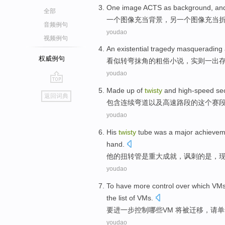
One
image
ACTS
as
background
, a
全部
一
个
图像
充当
背景
，另一个图像充当
音频例句
youdao
视频例句
An
existential
tragedy
masquerading 
权威例句
看似
转弯抹角
的
粗俗
小说
，实则
一
出
youdao
go
Made up of
twisty
and
high-speed
se
返回词典
top
包含连续
弯道
以及
高速
路段
的这个
赛
youdao
His
twisty
tube
was
a major
achievem
hand.
他
的
扭转
管
是
重大
成就
，讽刺
的是
，
youdao
To
have
more
control over
which
VM
the
list
of
VMs
.
要
进一步
控制
哪些
VM
将
被
迁移，
请单
youdao