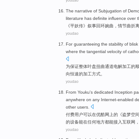
youdao
The
narrative
of
Subjugation
of Demon
literature
has
definite
influence
over
《平妖传》
叙事
回环
婉曲
，
情节
曲折
youdao
For
guaranteeing
the stability
of
blisk
where
the
tangential
velocity
of
cath
为
保证
整体叶盘扭曲通道
电解加工
的
向恒速的
加工
方式
。
youdao
From
Youku
's dedicated
Inception
pa
anywhere
on
any
Internet-enabled
de
other
users
.
付费
用户
可以
在
优
酷网
上的《
盗
梦空
的
设备
能在任何地方都能接入
互联网
youdao