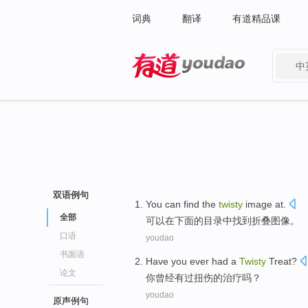
词典
翻译
有道精品课
中
有道 - 网易旗下搜索
双语例句
You can
find
the
twisty
image
at.
全部
可以
在下
面的
目录中
找到
折叠图像。
口语
youdao
书面语
Have
you
ever
had a
Twisty
Treat
?
论文
你
曾经
有
过
扭伤的治疗吗？
youdao
原声例句