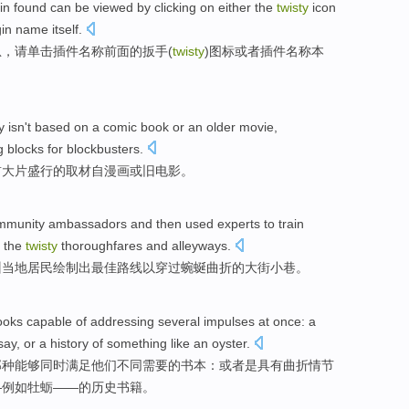
in
found
can be
viewed
by
clicking on
either
the
twisty
icon
in name itself.
息，请
单击
插件
名称
前面
的扳手(
twisty
)
图标
或者
插件名称本
y
isn't
based on
a
comic book
or
an older
movie
,
g blocks
for blockbusters
.
前
大片盛行的取材自
漫画
或
旧
电影
。
mmunity
ambassadors
and
then used experts
to
train
 the
twisty
thoroughfares and alleyways
.
训
当地居民
绘制
出
最佳
路线
以
穿过蜿蜒曲折的大街小巷。
ooks
capable
of
addressing
several
impulses at once:
a
 say,
or
a
history
of
something
like
an oyster
.
那种
能够
同时满足他们不同需要
的
书本
：
或者
是具有
曲折
情节
—例如牡蛎——的
历史
书籍。