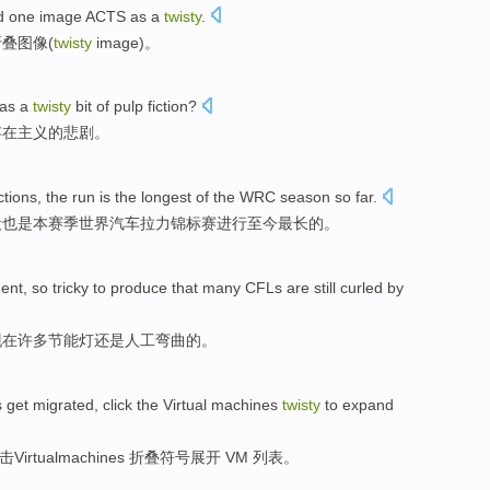
nd one image ACTS as
a
twisty
.
折叠
图像(
twisty
image)。
as a
twisty
bit
of
pulp
fiction
?
存在
主义的
悲剧
。
ctions
,
the
run
is
the
longest
of
the WRC
season
so far.
段
也是
本赛季
世界
汽车拉力锦标赛进行
至今最长
的
。
ent
, so tricky to produce that
many
CFLs
are
still
curled
by
现在
许多
节能灯
还是人工弯曲的。
s
get migrated
,
click
the Virtual
machines
twisty
to
expand
击
Virtual
machines
折叠符号
展开
VM 列表。