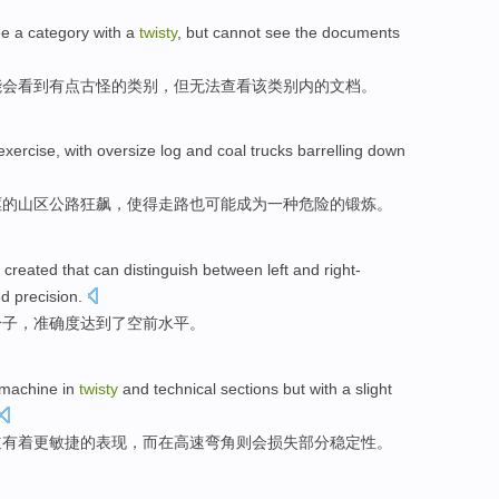
ee
a
category
with
a
twisty
,
but
cannot
see
the
documents
能会
看到
有点古怪
的
类别
，
但
无法
查看
该类别内的
文档
。
exercise
,
with
oversize
log and
coal
trucks
barrelling
down
岖的山区公路
狂飙
，使得
走路
也
可能
成为
一种
危险
的
锻炼
。
created that can
distinguish between
left and
right-
ed
precision
.
分子
，
准确度
达到了空前水平
。
 machine
in
twisty
and
technical
sections
but
with a slight
道
有着更敏捷的表现，
而
在
高速
弯角则会
损失
部分
稳定性
。