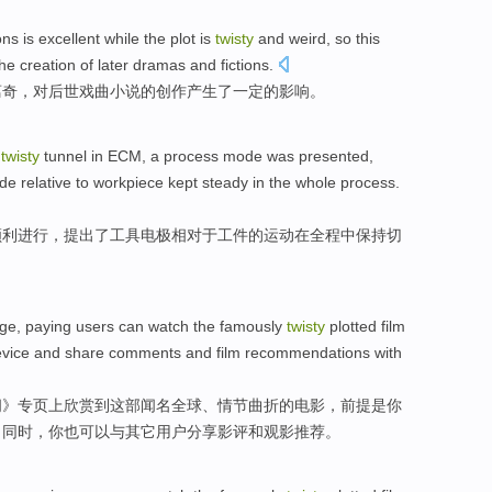
s is excellent while
the plot is
twisty
and weird, so
this
the
creation
of
later
dramas and
fictions
.
离奇，
对
后世
戏曲
小说
的
创作
产生了
一定
的
影响
。
twisty
tunnel in
ECM
, a
process
mode
was presented
,
ode
relative
to
workpiece
kept steady
in
the
whole
process.
顺利
进行
，提出
了
工具电极
相对
于
工件
的
运动
在
全程中保持
切
ge,
paying
users
can
watch
the
famously
twisty
plotted film
vice
and
share
comments
and
film
recommendations
with
间》
专页
上欣赏到这部闻名全球、情节曲折的电影，前提是你
，同时，你也可以
与
其它
用户
分享
影评
和
观
影
推荐
。