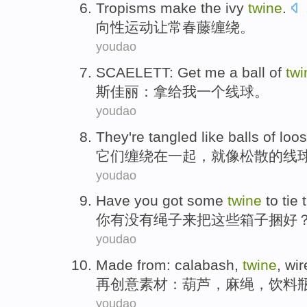
Tropisms
make
the ivy
twine
.
向性运动
让
常春藤
缠绕
。
youdao
SCAELETT
:
Get
me
a
ball
of
twi
斯佳丽
：
拿给
我
一个
线
球
。
youdao
They
're tangled
like
balls
of
loo
它们
缠绕
在一起，
就像
松散
的
线
youdao
Have
you
got some
twine
to
tie
你
有没有绳子
来
把
这些
箱子
捆好
youdao
Made from:
calabash
,
twine
,
wir
再创意素材：
葫芦
，
麻绳
，饮料
youdao