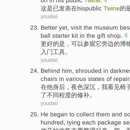
on
in
his
public
Twine
.
这
是
已
发表
在
his
public
Twine
的
youdao
Better yet
,
visit
the
museum
bes
ball
starter
kit
in
the gift shop
.
更好
的是，
可以参观
它
旁边
的
博
入门
工具
。
youdao
Behind him
,
shrouded in darkne
chairs
in
various
states
of
repair
在
他
身后，
夜色
深沉，
我
看见
椅
了
不同
程度的修补。
youdao
He
began to
collect
them
and so
hundred, tying each
package se