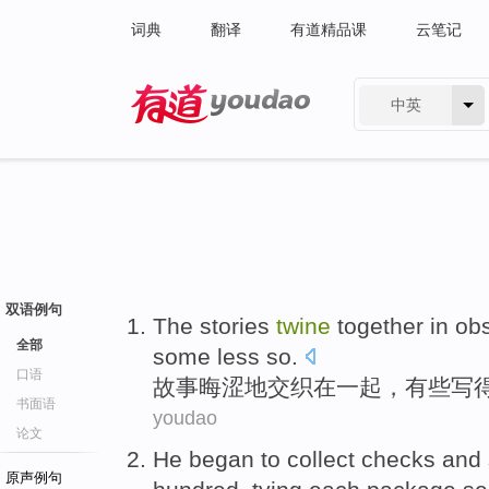
词典
翻译
有道精品课
云笔记
中英
有道 - 网易旗下搜索
双语例句
The
stories
twine
together
in ob
全部
some
less so.
口语
故事
晦涩
地交织在
一起
，
有些
写
书面语
youdao
论文
He
began to
collect
checks
and
原声例句