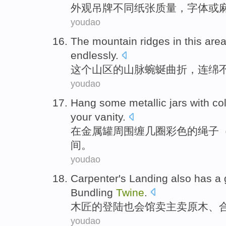
外观
吊
牌
不同
纸张
质量
，
字体
或
youdao
The
mountain ridges
in
this
are
endlessly
.
这个
山区
的山脉蜿蜒
曲折
，
连绵
youdao
Hang
some metallic jars with
col
your
vanity
.
在金属罐周围
缠
几圈
彩色的
绳子
间
。
youdao
Carpenter
's
Landing
also has
a 
Bundling
Twine
.
木匠
的
登陆
也
会馆
卖主
卖
原木
、
youdao