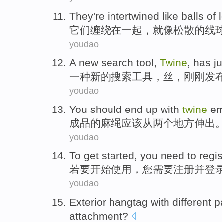
They
're intertwined
like
balls
of
它们
缠绕
在
一起，
就像
松散
的
线
youdao
A
new
search
tool
,
Twine
,
has ju
一种
新的
搜索
工具
，
丝
，
刚刚
发
youdao
You should
end up with
twine
em
成品的
麻绳
应该
从
两个
地方
伸出
youdao
To
get started
,
you
need to
regis
若
要
开始
使用，
您
需要
注册
并
登
youdao
Exterior
hangtag with
different
p
attachment
?