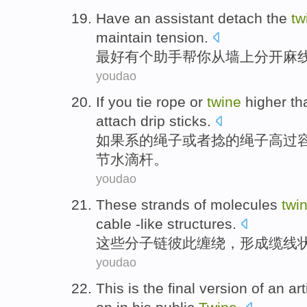
Have
an
assistant
detach
the
tw
maintain
tension
.
最好
有
个
助手
帮
你
从
墙上
分开
麻
youdao
If you
tie
rope
or
twine
higher
th
attach drip
sticks
.
如果
系
的
绳子
或者
捻
的绳子
高
过
节水
滴杆。
youdao
These
strands of
molecules
twi
cable -like
structures
.
这些
分子
链彼此
缠绕，
形成
缆线
youdao
This
is
the final
version
of
an art