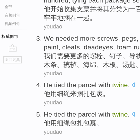
hundred,
tying
each
package
se
全部
他
开始
收集
支票
并
将其分类
为
一
音频例句
牢牢地捆
在一起
。
视频例句
youdao
权威例句
We
needed
more
screws
,
pegs
,
paint
,
cleats
,
deadeyes
,
foam ru
我们
需要
更多
的
螺栓
、
钉子
、
导
go
返回词典
top
木条
、
辘轳
、
海绵
、
木板
、
汤匙
youdao
He tied
the parcel
with
twine
.
他用
细
绳来捆扎
包裹
。
youdao
He tied the
parcel
with
twine
.
他用
细
绳包扎
包裹
。
youdao