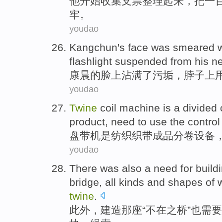
他
开始
收集
支票
整理
起来，把一
牢
。
youdao
Kangchun
's
face was
smeared w
flashlight
suspended from
his n
康晨
的
脸上
沾满
了
污垢
，
脖子
上
youdao
Twine
coil machine
is
a divided 
product
,
need to
use
the
control
盘
带机
是
纺织
织带
成品
分卷
设备
youdao
There
was also
a
need for
build
bridge
, all
kinds
and shapes
of
twine
.
此外
，
建造
那
座“不在之桥”
也
需要