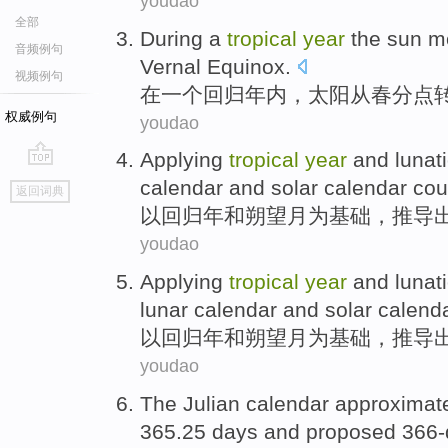
youdao
全部
During
a
tropical
year
the sun
m
音频例句
Vernal Equinox.
视频例句
在
一个
回归
年内
，
太阳
从
春分点
权威例句
youdao
Applying
tropical
year
and
lunat
go
calendar and
solar calendar
cou
返回词典
top
以回归年
和
朔望月
为
基础，
推导
youdao
Applying
tropical
year
and
lunat
lunar
calendar
and solar calend
以回归年
和
朔望月
为基础，
推导
youdao
The Julian calendar approximat
365.25
days
and proposed 366