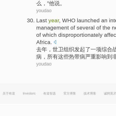
么，”他说。
youdao
Last
year
,
WHO
launched
an
in
management
of
several
of the
n
of
which
disproportionately
affec
Africa.
去年
，
世卫
组织发起了
一项
综合
病
，
所有
这些
热带病
严重
影响到
youdao
关于有道
Investors
有道智选
官方博客
技术博客
诚聘英