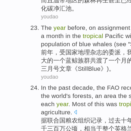
而且
温带
地区
的
森林
再生
甚至
已
化碳
净
汇池
。
youdao
The
year
before, on
assignment
a
month
in
the
tropical
Pacific
wi
population
of
blue
whales (
see
"
前年
，受国家地理杂志
的
委派
，
大
的
一
个
蓝鲸
族群共渡了一个
月
三月号
文章
《StillBlue》)。
youdao
In
the past
decade
,
the FAO
rec
the world
's
forests
, an
area
the 
each
year
.
Most
of this
was
trop
agriculture.
据
联合国
粮农组织
记录
，
过去
十
千三百万公顷，相当于整个
英格