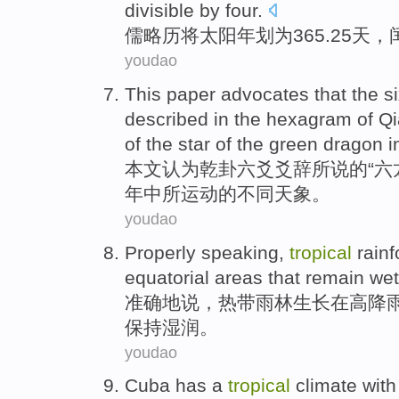
divisible by
four
.
儒略历
将太阳年划为365.25
天
，
youdao
This paper
advocates
that the
s
described in the
hexagram
of
Qi
of
the star
of
the green dragon
i
本文
认为
乾卦
六
爻
爻辞所说
的
“六
年中所运动的不同
天象
。
youdao
Properly
speaking
,
tropical
rainf
equatorial
areas
that
remain
wet
准确地
说
，
热带
雨林
生长
在
高降
保持
湿润
。
youdao
Cuba
has a
tropical
climate
wit