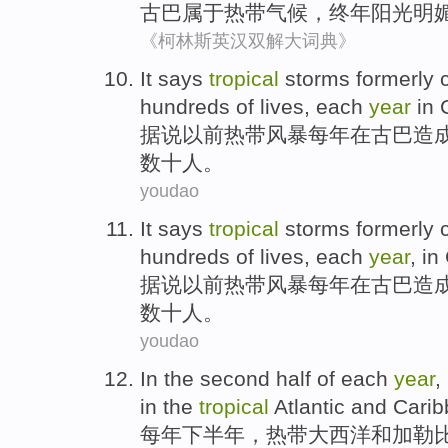
古巴
属于
热带
气候
，
终年
阳光明
《柯林斯英汉双解大词典》
It
says
tropical
storms
formerly
c
hundreds of
lives,
each
year
in
据说
以前
热带
风暴
每年
在
古巴造
数十人
。
youdao
It
says
tropical
storms
formerly
c
hundreds of
lives,
each
year
,
in
据说
以前
热带
风暴
每年
在
古巴造
数十人
。
youdao
In the second
half
of
each
year
,
in
the
tropical
Atlantic
and
Carib
每年
下半年
，
热带
大西洋
和
加勒