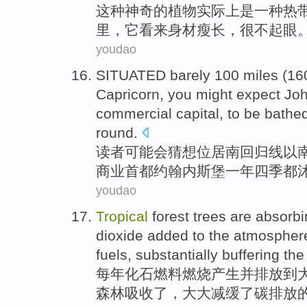
这种
神奇
的
植物
实际上
是
一
种
热
里
，它看来身材
瘦长
，很
不起眼
youdao
SITUATED barely 100
miles
(16
Capricorn, you
might
expect Jo
commercial
capital
, to
be
bathe
round.
读者
可能
会
猜想
位居
南回归线
以
商业
首都
约翰内斯堡一年四季
都
youdao
Tropical
forest trees
are
absorbi
dioxide
added
to the
atmospher
fuels
,
substantially
buffering
the
每年
化石
燃料
燃烧
产生并排放到
森林
吸收
了
，
大大
减缓
了碳排放