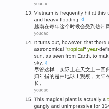
youdao
Vietnam
is frequently
hit
at
this
and
heavy
flooding
.
越南
在每年
这个
时候
会
受到
热带
youdao
It
turns out, however, that
there 
astronomical
"
tropical
"
year
-defi
sun
, as
seen
from
Earth
, to ma
sky
.
尽管
这样
，实际上
在
天文
上
一
回
归年
指的是
由
地球上
观察
，
太阳
长。
youdao
This
magical
plant
is
actually
a
gangly
and
unimpressive
for
36