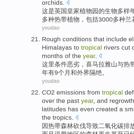
orchids
.
这
是
英国皇家
植物园
的
生物多样
多种
热带
植物
，
包括
3000多种
兰
youdao
Rough conditions
that include e
Himalayas
to
tropical
rivers
cut
o
months
of
the
year
.
这里条件
恶劣
，
喜马拉雅山与
热
年有
9
个月
和
外界隔绝
。
youdao
CO2
emissions
from
tropical
def
over
the past
year
,
and
regrowt
latitudes
has
even
created
a
sma
the
tropics
.
因
热带
森林
砍伐导致
二氧化碳
排