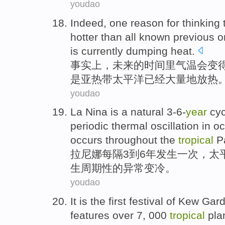
youdao
Indeed
,
one
reason for
thinking 
hotter
than all known previous 
is currently
dumping heat.
事实上
，
未来
的时间里
气温
会变
是
亚热带
太平洋
已经大量地放热
youdao
La
Nina
is
a
natural 3-6-
year
cyc
periodic
thermal oscillation in
oc
occurs
throughout the
tropical
P
拉尼娜
每隔3到6年
发生
一次
，太
生
周期性
的
异常变
冷
。
youdao
It
is
the
first
festival
of
Kew Gard
features over 7, 000
tropical
pla