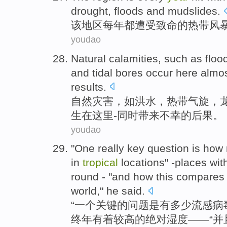
drought
,
floods
and
mudslides
.
该
地区
每年
都
遭受
致命
的
热带
风
youdao
Natural
calamities
,
such as
floo
and
tidal
bores
occur
here
almo
results
.
自然
灾害
，
如
洪水
，
热带
气旋
，
生
在这里
-
同时带来
不幸
的
后果
。
youdao
"
One
really key
question
is
how
in
tropical
locations
"
-places
wit
round
- "
and
how
this compares
world,"
he
said
.
“
一个
关键
的
问题
是
有
多少
流感病
终年
有着
较高
的
绝对
湿度
——“
并