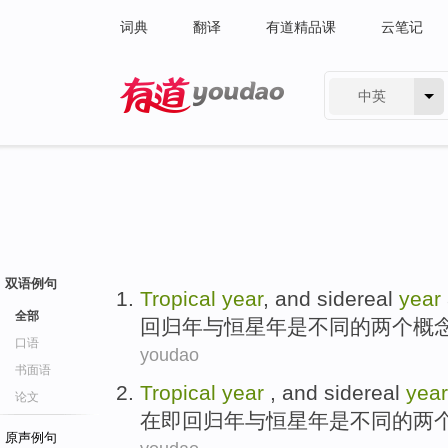
词典
翻译
有道精品课
云笔记
中英
有道 - 网易旗下搜索
双语例句
Tropical
year
,
and
sidereal
year
全部
回归年
与
恒星年
是
不同
的
两个
概
口语
youdao
书面语
Tropical
year
,
and sidereal
year
论文
在即回归年
与
恒星年
是
不同
的
两
原声例句