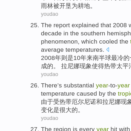
雨林
被
开垦为耕地。
youdao
The
report explained that 2008
decade
in the
southern hemisph
phenomenon
,
which cooled
the
average
temperatures
.
2008
年
则
是
10
年来
南半球
最
冷
的
成的。 拉尼娜
现象
使得
热带
太平
youdao
There’s
substantial
year
-to-
year
temperature
caused by the
tropi
由于受
热带
厄尔尼诺
和拉尼娜现
变化是
很大
的。
youdao
The
region
is
every
year
hit with