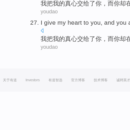
我
把
我
的真心
交给了
你
，
而
你
却
youdao
I
give
my
heart
to
you
,
and
you
我
把
我
的真心
交给了
你
，
而
你
却
youdao
关于有道
Investors
有道智选
官方博客
技术博客
诚聘英