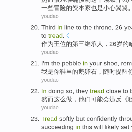
一些冒险
的
资本家也是
小心
翼翼
youdao
Third
in
line to
the
throne
,
26-ye
to
tread
.
作为
王位
的第三
继承人，
26岁
的
youdao
I'm
the
pebble
in
your
shoe
,
rem
我
是
你
鞋里
的
鹅卵石
，
随时提醒
youdao
In
doing
so,
they
tread
close to 
然而
这么做，他们可能会违反《
youdao
Tread
softly
but
confidently
thro
succeeding
in
this
will likely
set