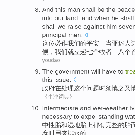
And
this man
shall
be
the
peace
into
our
land
: and
when
he shal
shall
we
raise
against
him
seve
principal men
.
这位
必
作
我们
的
平安
。
当
亚述人
候
，
我们
就
立起
七个
牧者
，
八个
youdao
The government
will have to
tre
this
issue
.
政府
在
处理
这个
问题时
须
慎之又
《牛津词典》
Intermediate
and
wet-weather
t
necessary
to expel
standing wa
中性
胎
和
湿地
胎上
都有
完整
的胎
赛
时
用来
排水的。