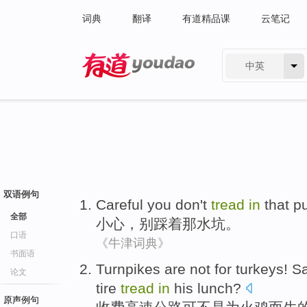
词典
翻译
有道精品课
云笔记
中英
有道 - 网易旗下搜索
双语例句
Careful you
don't
tread
in
that
p
全部
小心
，
别
踩
着
那
水坑。
口语
《牛津词典》
书面语
Turnpikes
are not
for
turkeys
!
S
论文
tire
tread
in
his lunch
?
原声例句