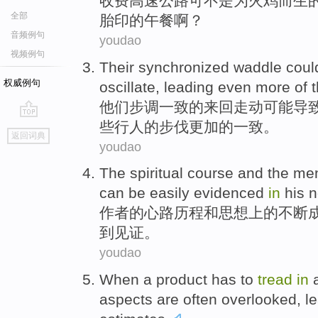
收费
高速公路可不是
为
火鸡
而生
全部
胎
印的午餐啊？
音频例句
youdao
视频例句
Their
synchronized
waddle
coul
权威例句
oscillate
, leading
even more
of
他们
步调一致
的
来回走动
可能
导
些
行人的步伐
更加
的一致。
go
返回词典
top
youdao
The
spiritual
course
and
the
men
can be easily
evidenced
in
his 
作者的
心路
历程
和
思想
上
的
不断
到见证。
youdao
When
a
product
has
to
tread
in
aspects
are often
overlooked
,
l