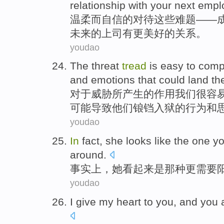
relationship
with
your
next
empl
温柔
而
自信
的对待
这些
难题——
未来
的上司有更
美好
的
关系
。
youdao
The threat
tread
is easy
to
comp
and
emotions
that
could
land
th
对于
威胁所产生的作用我们
很
容
可能
导致他们锒铛入狱的
行为
和
youdao
In
fact
,
she
looks like
the
one
yo
around.
事实上
，
她
看起来
是那种
更
需要
youdao
I
give
my
heart
to
you
,
and
you