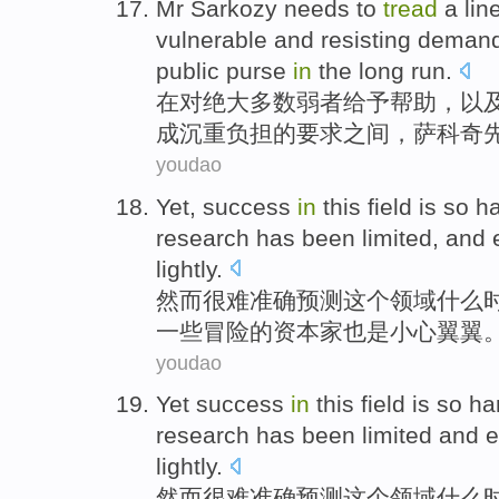
Mr Sarkozy
needs
to
tread
a
lin
vulnerable
and
resisting
deman
public purse
in
the long run
.
在对
绝大
多数
弱者
给予帮助
，
以
成沉重负担
的
要求
之间
，
萨科奇
youdao
Yet
,
success
in
this
field
is so h
research
has been
limited
, and
lightly.
然而
很难
准确
预测
这个
领域
什么
一些冒险
的
资本家也是
小心
翼翼
youdao
Yet
success
in
this
field
is so ha
research
has been
limited
and 
lightly.
然而
很难
准确
预测
这个
领域
什么