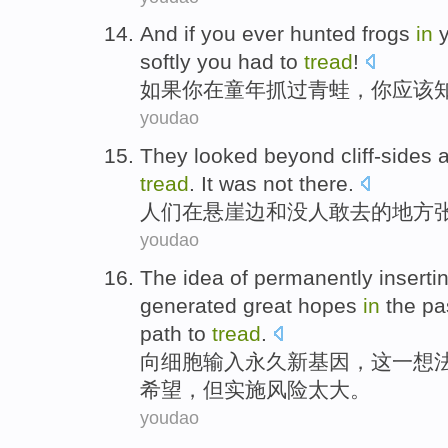
And if
you
ever hunted
frogs
in
softly
you had to
tread
!
如果
你
在
童年
抓
过
青蛙，你
应该
youdao
They
looked beyond
cliff-sides
tread
.
It
was
not there
.
人们
在
悬崖边
和
没人
敢去
的
地方
youdao
The
idea
of permanently
inserti
generated
great
hopes
in
the pa
path to
tread
.
向
细胞
输入永久
新
基因
，
这
一
想
希望
，
但
实施风险太大
。
youdao