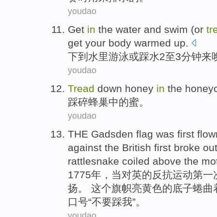
youdao
Get
in
the
water
and swim (
or
tr
get
your
body
warmed up.
下
到
水
里游泳
或
踩水
2至3
分钟
来
youdao
Tread
down
honey
in
the
honey
踩
碎蜂巢
中的
蜜
。
youdao
THE
Gadsden
flag
was
first
flow
against
the
British
first
broke ou
rattlesnake coiled above
the
mo
1775年，
当
对
英
的
反抗
运动
第一
扬
。 这个旗帜
亮
黄色
的底子
蜷曲
口号
“不要
踩
我”。
youdao