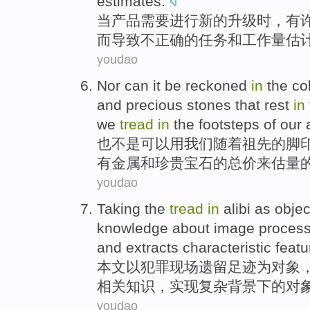
estimates
.
当
产品
需要
进行
新的
升级时，
有
而
导致
不正确
的
任务和工作量
估
youdao
Nor
can it be
reckoned
in
the col
and
precious
stones
that rest
in
we
tread
in
the footsteps
of
our 
也不是
可以
用
我们
随着
祖先
的
脚
有
金属
和
珍贵
宝石
的总价来估量
youdao
Taking
the
tread
in
alibi
as
objec
knowledge
about
image
process
and
extracts
characteristic featu
本文以
犯罪现场遗留
足迹
为
对象
相关
知识，实现复杂背景下的对
youdao