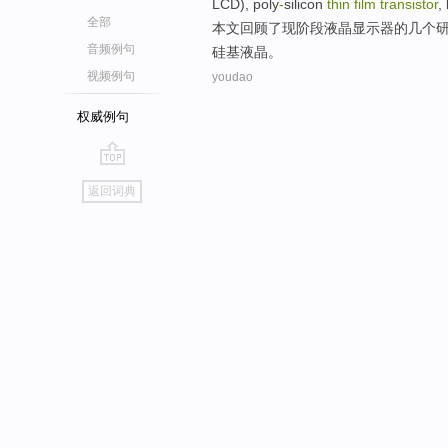
LCD),
poly
-
silicon
thin
film
transistor
,
全部
本文
回顾
了现阶段
液晶
显示器
的
几个
音频例句
硅
基
液晶
。
视频例句
youdao
权威例句
go
返回词典
top