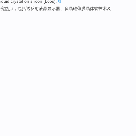
 liquid crystal on
silicon
(
Lcos
).
研究
热点
，
包括
透
反射液晶显示器、
多晶硅
薄膜
晶体管
技术及