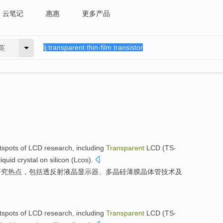
云笔记
惠惠
更多产品
英
tspots
of
LCD
research
,
including
Transparent
LCD (TS
-
 liquid crystal on
silicon
(
Lcos
).
研究
热点
，
包括
透
反射液晶显示器、
多晶硅
薄膜
晶体管
技术及
tspots
of
LCD
research
,
including
Transparent
LCD (TS
-