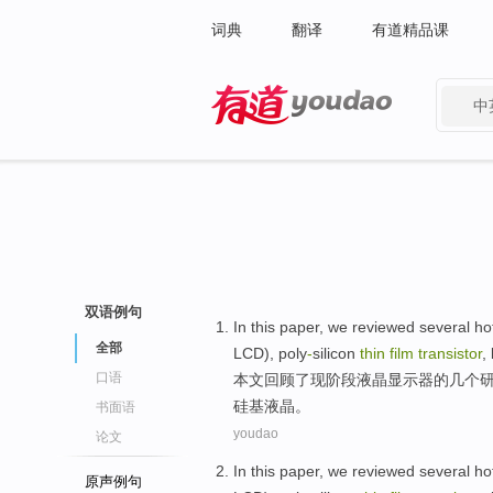
词典
翻译
有道精品课
中
有道 - 网易旗下搜索
双语例句
In this paper
,
we reviewed
several
ho
全部
LCD),
poly
-
silicon
thin
film
transistor
,
口语
本文
回顾
了现阶段
液晶
显示器
的
几个
硅
基
液晶
。
书面语
youdao
论文
In this paper
,
we reviewed
several
ho
原声例句