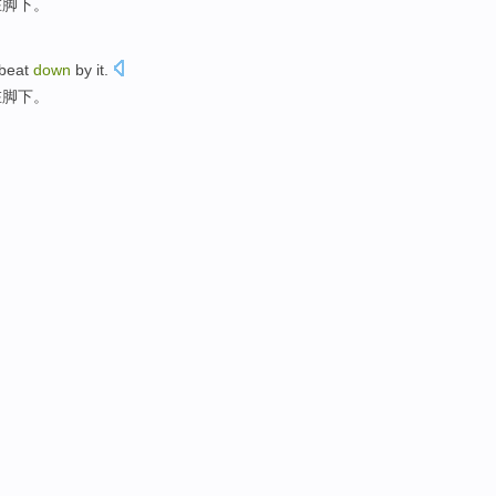
在脚下。
beat
down
by it.
在脚下。