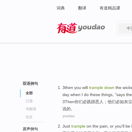
词典
翻译
有道精品课
中
有道 - 网易旗下搜索
双语例句
3
then
you
will
trample
down
the wick
全部
day when
I
do
these
things, "
says
the
口语
3
Then
你们
必
践踏
恶人
；
他们
必
如灰
说
的。
书面语
youdao
论文
Just
trample
on
the
pain
, or
you
'll
be
原声例句