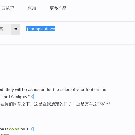
云笔记
惠惠
更多产品
英
ed
;
they
will be
ashes
under
the
soles
of your feet
on
the
 Lord
Almighty
."
尘
在
你们
脚掌
之下
。
这
是在
我
所定
的
日子
，
这是万军之
耶和华
beat
down
by it.