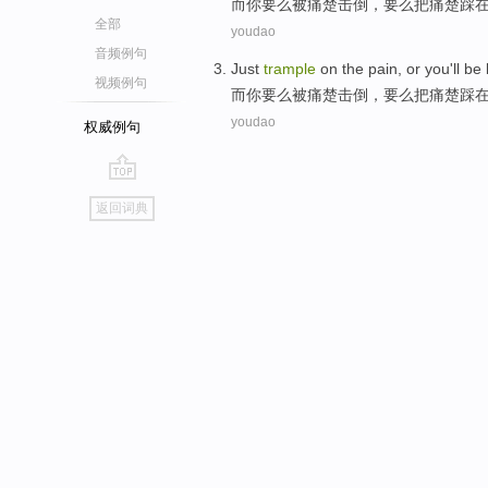
而
你
要么被
痛楚
击倒，要么把痛楚
踩
全部
youdao
音频例句
Just
trample
on
the
pain
, or
you
'll
be
视频例句
而
你
要么被
痛楚
击倒，要么把痛楚
踩
youdao
权威例句
go
返回词典
top