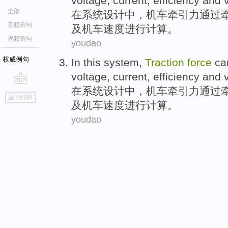
voltage
,
current
,
efficiency
and
全部
在
系统
设计中，机车
牵引力
通过
音频例句
及
机车
速度
进行
计算。
视频例句
youdao
权威例句
In
this system
,
Traction
force
ca
voltage
,
current
,
efficiency
and
在
系统
设计中，机车
牵引力
通过
go
返回词典
top
及
机车
速度
进行
计算。
youdao