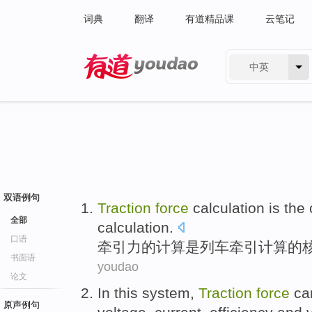
词典
翻译
有道精品课
云笔记
中英
有道 - 网易旗下搜索
双语例句
Traction
force
calculation
is
the
全部
calculation.
口语
牵引力
的
计算
是
列车
牵引
计算的
书面语
youdao
论文
In
this system
,
Traction
force
ca
原声例句