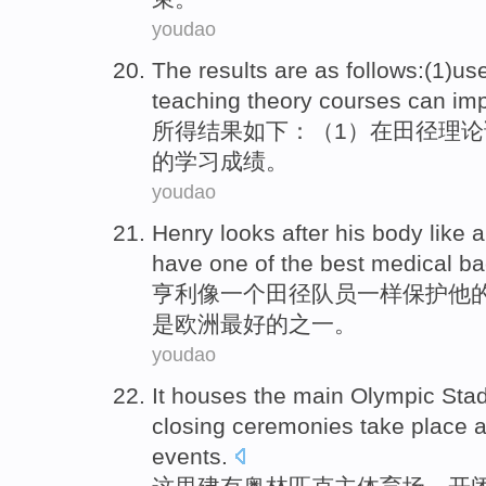
youdao
The results
are as follows
:(
1
)
us
teaching
theory
courses
can
im
所得
结果
如下
：（
1
）
在
田径
理论
的学习成绩。
youdao
Henry looks after
his
body
like
a
have
one
of the
best
medical
ba
亨利
像
一个
田径
队员一样保护
他
是欧洲
最好
的
之一
。
youdao
It
houses
the main
Olympic
Sta
closing ceremonies
take place
a
events
.