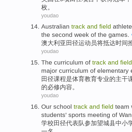
枚。
youdao
Australian
track
and
field
athlet
the second
week
of
the games
.
澳大利亚
田径
运动员
将
抵达
时间
youdao
The
curriculum
of
track
and
field
major
curriculum
of
elementary
田径
课程
是
体育
教育
专业
的
主干
的
必修
内容。
youdao
Our school
track
and
field
team 
students'
sports meeting
of
Wan
学校
田径
代表队
参加
望城县中小
一
名
。