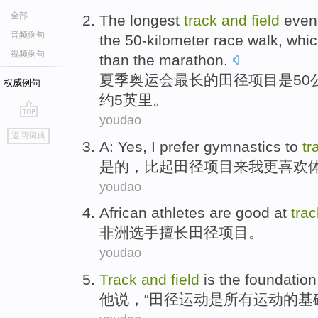
全部
T
he longest
track
and
field
event
音频例句
the 50-kilometer race walk, whic
视频例句
than the marathon.
夏
季奥运会最长的田径项目是50
权威例句
约5英里。
youdao
go
返回词典
top
A:
Yes
,
I
prefer
gymnastics
to
tr
是的
，比起田径项目来
我
更喜欢
youdao
African
athletes
are good at
tra
非洲
选手
擅长
田径
项目。
youdao
Track
and
field
is
the
foundation
他说，“
田径
运动
是
所有
运动
的
基