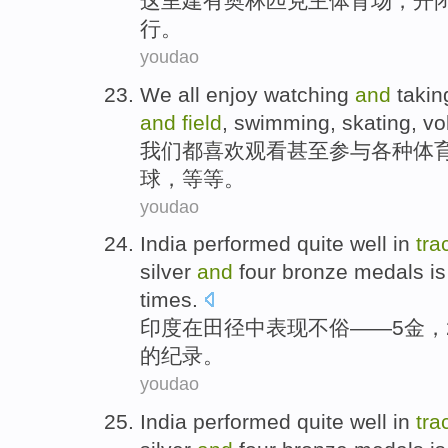
这里
建有
奥林匹克
主
体育场
，
开
行。
youdao
We
all
enjoy
watching
and
takin
and
field
,
swimming
,
skating
,
vo
我们
都
喜欢
观看
甚至
参与
各种
体
球
，
等等
。
youdao
India
performed
quite well
in
tra
silver
and
four
bronze
medals i
times.
印度
在
田径
中
表现不俗
——
5
金
，
的纪录。
youdao
India
performed
quite well
in
tra