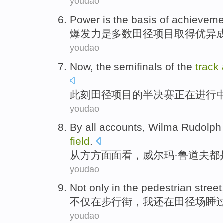
youdao
Power
is
the
basis
of
achieveme
爆发力
是
多数田径项目取得优异
youdao
Now
, the
semifinals
of
the
track
此刻
田径
项目
的
半决赛
正在
进行
youdao
By
all accounts,
Wilma
Rudolph
field
.
从
方方面面看，
威尔
玛·
鲁道夫
都
youdao
Not only
in the
pedestrian street
不仅
在
步行街
，
我
还
在田径场睡
youdao