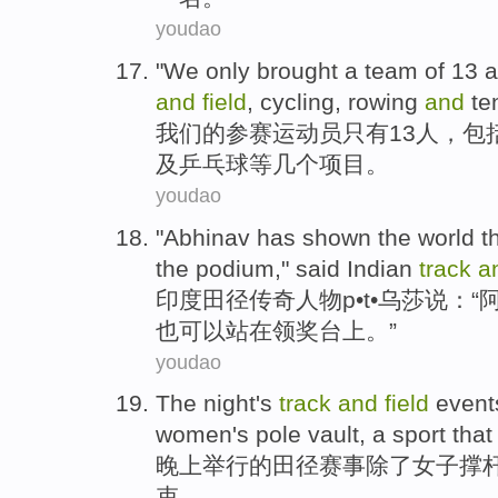
youdao
"
We
only
brought a team
of
13
a
and
field
,
cycling
, rowing
and
te
我们
的
参赛运动员
只有
13
人，包
及
乒乓球
等几个项目。
youdao
"Abhinav has shown
the world
t
the podium
," said
Indian
track
a
印度
田径
传奇人物
p•t•乌莎说：
也
可以
站
在
领奖台
上
。”
youdao
The
night
's
track
and
field
event
women
's pole vault, a sport tha
晚上
举行
的
田径
赛事
除了
女子
撑
束
。