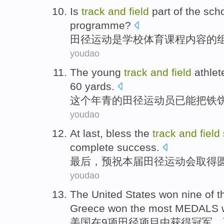
Is
track
and
field
part
of the
sch
programme
?
田径
运动
是
学校
体育
课程内容
的
youdao
The
young
track
and
field
athlet
60
yards
.
这个
年青
的
田径
运动员
已
能
把
铁
youdao
At last
,
bless
the
track
and
field
complete
success
.
最后
，
预祝
本届
田径
运动会
取得
youdao
The United States
won
nine
of
t
Greece
won
the
most MEDALS
美国
在
9项
田径
项目中
获得
冠军
，