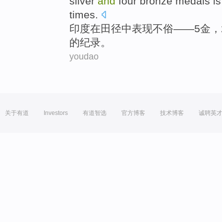
silver
and
four
bronze
medals i
times.
印度
在
田径
中
表现不俗
——
5
金
，
的纪录。
youdao
关于有道
Investors
有道智选
官方博客
技术博客
诚聘英