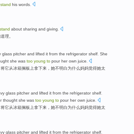
stand
his words.
stand
about sharing and giving.
的道理。
y
glass
pitcher
and lifted
it
from
the refrigerator
shelf
.
She
ought
she
was
too
young
to
pour
her own
juice
.
，将
它
从
冰箱
搁板上拿下来
，
她
不
明白
为什么
妈妈
觉得
她
太
vy
glass
pitcher
and lifted
it
from
the refrigerator
shelf
.
r
thought
she
was
too
young
to
pour
her own
juice
.
，将
它
从
冰箱
搁板上拿下来
，
她
不
明白
为什么
妈妈
觉得
她
太
vy
glass
pitcher
and lifted
it
from
the refrigerator
shelf
.