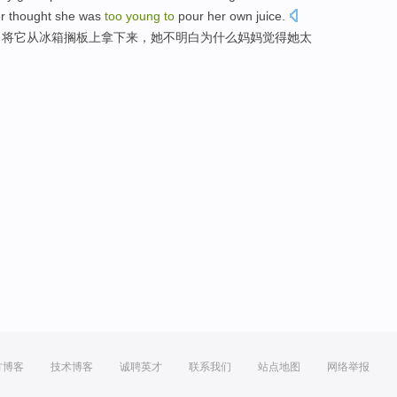
r
thought
she
was
too
young
to
pour
her own
juice
.
，将
它
从
冰箱
搁板上拿下来
，
她
不
明白
为什么
妈妈
觉得
她
太
方博客
技术博客
诚聘英才
联系我们
站点地图
网络举报