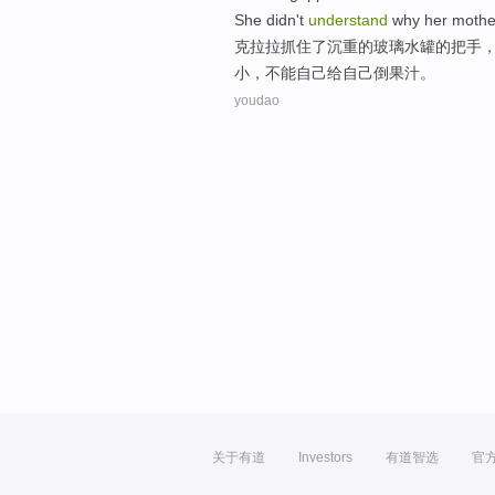
She
didn't
understand
why
her mothe
克
拉拉
抓住
了
沉重
的
玻璃
水罐
的
把手
小
，不能自己
给
自己倒果汁。
youdao
关于有道
Investors
有道智选
官