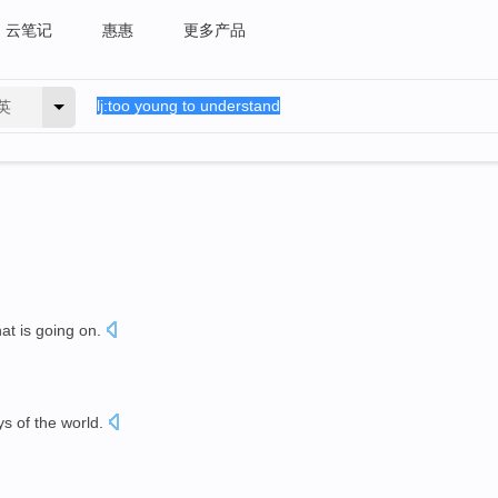
云笔记
惠惠
更多产品
英
at
is going
on
.
s of the
world.