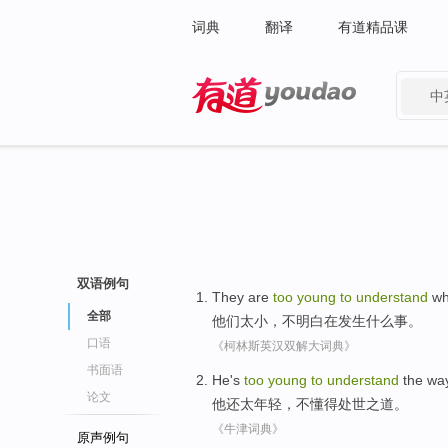
词典
翻译
有道精品课
中
有道 - 网易旗下搜索
双语例句
They
are
too
young
to
understand
wh
全部
他们
太小
，
不明白
在
发生什么
事。
口语
《柯林斯英汉双解大词典》
书面语
He
's
too
young
to
understand
the way
论文
他
还
太
年轻
，不
懂得
处世
之
道。
《牛津词典》
原声例句