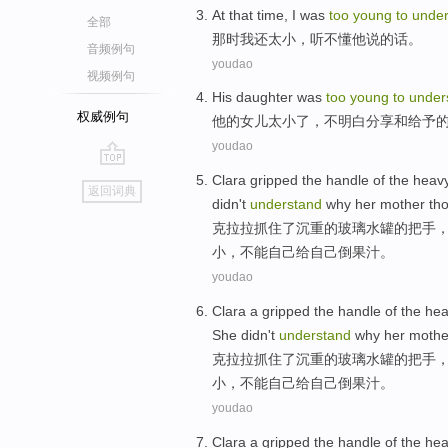
A
t that time, I was
too
young
to
under
全部
那
时我还太小，听不懂他说的话。
音频例句
youdao
视频例句
H
is daughter was
too
young
to
under
权威例句
他
的女儿太小了，不明白分享和给予
youdao
go
Clara
gripped
the
handle
of the
heav
返回词典
top
didn't
understand
why
her mother
th
克拉拉
抓住
了
沉重
的
玻璃
水罐
的
把手
小
，不能自己
给
自己倒果汁。
youdao
Clara a
gripped
the
handle
of the
hea
She
didn't
understand
why
her mothe
克
拉拉
抓住
了
沉重
的
玻璃
水罐
的
把手
小
，不能自己
给
自己倒果汁。
youdao
Clara a
gripped
the
handle
of the
hea