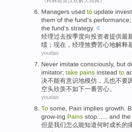
《柯林斯英汉双解大词典》
Managers
used
to
update
inves
them of the
fund
’s performance
the fund’s
strategy
.
经理
过去
按季度
向
投资者
提供
最
绩；
现在
，经理
煞费苦心
地
解释
youdao
Never
imitate
consciously
,
but
d
imitator
;
take
pains
instead
to
ad
决不能
有意识地
模仿
，儿
也
不要
空头欣羡不如下一番
苦心
。
youdao
To
some,
Pain
implies growth
.
B
grow-ing
Pains
stop...... and the 
但是
我们
怎么
能
知道
何时
成长
的