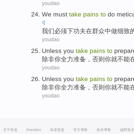
youdao
We
must
take
pains
to
do
metic
我们
必须
下功夫
在
群众
中
做
细致
youdao
Unless
you
take
pains
to
prepar
除非
你
全力
准备
，否则你就
不能
youdao
Unless
you
take
pains
to
prepar
除非
你
全力
准备
，否则你就
不能
youdao
关于有道
Investors
有道智选
官方博客
技术博客
诚聘英