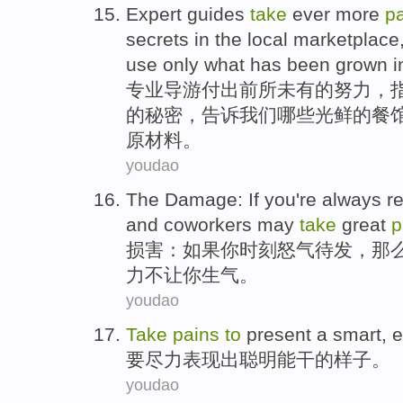
Expert
guides
take
ever more
p
secrets
in the
local
marketplace
use
only
what
has been
grown
i
专业
导游
付出
前所未有
的
努力
，
的
秘密
，告诉我们
哪些
光鲜的
餐
原材料。
youdao
The Damage
:
If
you
're
always
r
and
coworkers
may
take
great
p
损害
：
如果
你
时刻
怒气
待发
，那
力
不让你生气。
youdao
Take
pains
to
present a
smart
,
e
要
尽力
表现
出
聪明
能干
的
样子
。
youdao