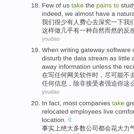
Few
of
us
take
the
pains
to
stu
indeed
,
we
almost
have
a
natur
我们
很少有人
费心
去
深究一下
我
这样做
几乎
有
一种
自然而然
的反
youdao
When
writing
gateway
software
disturb the
data
stream
as little
away
information
unless
the rec
在
写
任何
网关
软件
时，尽可能不
任何
信息
，
除非
接受者
强迫
你
这
youdao
In fact
,
most
companies
take
gr
relocated
employees
live
comfor
location.
事实上
绝大多数
公司
都会花
大
力