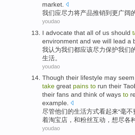
market
.
我们
应
尽力
将
产品
推销
到
更广阔
youdao
I
advocate that
all
of
us
should
environment
and
we
will
lead a
我
认为
我们
都
应该
尽力
保护
我们
生活
。
youdao
Though
their
lifestyle
may seem
take
great
pains
to
run
their
Tao
their
fans
and think
of ways
to
r
example.
尽管
他们
的
生活方式
看起来
“
毫不
着淘宝
店
，
和
粉丝互动
，想尽
各
youdao