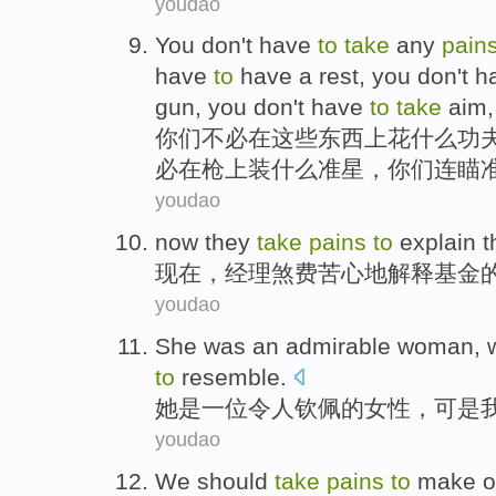
youdao
You
don
't have
to
take
any
pain
have
to
have a
rest
, you don't 
gun
,
you
don't
have
to
take
aim
你们
不必
在
这些东西
上
花
什么
功
必在
枪
上装什么
准星
，你们连
瞄
youdao
now
they
take
pains
to
explain
t
现在
，经理
煞费苦心
地
解释
基金
youdao
She
was
an
admirable
woman
,
to
resemble
.
她
是
一位
令人钦佩
的
女性
，
可是
youdao
We
should
take
pains
to
make o