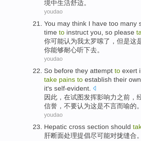
境
中
生活
舒适
。
youdao
You
may
think
I
have too
many 
time
to
instruct
you,
so
please
t
你
可能
认为
我
太
罗嗦
了，
但是
这
你
能够
耐心听下去
。
youdao
So
before
they
attempt
to
exert
take
pains
to
establish
their own
it
's
self-evident
.
因此，在
试图
发挥
影响力
之前
，
信誉
，
不要
认为
这
是
不言而喻
的
youdao
Hepatic
cross section
should
ta
肝
断面
处理提倡尽可能对拢
缝合