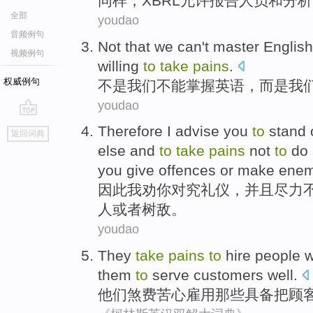
同样
，
XBRL
允许
报告人员
和
分析
全部
youdao
音频例句
Not
that
we
can't
master
English
视频例句
willing
to
take
pains
.
权威例句
不是
我们
不能
掌握
英语
，
而是
我
youdao
go
Therefore
I
advise
you
to
stand
返回词典
top
else
and
to
take
pains
not
to
do
you
give offences
or
make enem
因此
我
劝
你
对究
礼仪
，
并且
尽力
人
或者
树敌
。
youdao
They
take
pains
to
hire
people
them
to
serve
customers
well
.
他们
煞费苦心
雇用
那些
具备
把
顾