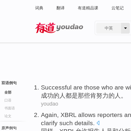
词典
翻译
有道精品课
云笔记
中英
有道 - 网易旗下搜索
双语例句
Successful
are
those who
are wi
全部
成功
的
人
都
是
那些
肯
努力
的人。
口语
youdao
书面语
Again
,
XBRL
allows
reporters
a
论文
clarify
such
details
.
原声例句