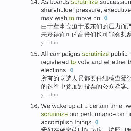
As
boards
scrutinize
successio
shareholder
pressure
,
executiv
may
wish
to
move
on.
由于
董事会
迫于
股东们
的
压力
而
未
获得
许可
的
高管们
也
可能会
想
youdao
All
campaigns
scrutinize
public
registered
to
vote
and
whether t
elections
.
所有
的
竞选
人员
都
要
仔细
检查
登
的选举中参加
过
投票的
公众
档案
youdao
We
wake up
at
a
certain
time
,
w
scrutinize
our
performance on 
accomplish
things.
我们
在
确定
的
时间
起床
，按照
日