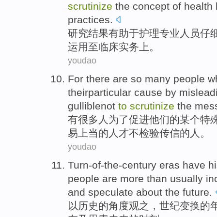
scrutinize
the
concept
of
health
practices
.
研究
结果
有助于
护理
专业人员
仔
运用
至
临床
实务上。
youdao
For there
are so many
people
w
theirparticular cause by mislead
gulliblenot
to
scrutinize
the
mes
有
很多
人
为了
促进
他们
的某个特
易
上当
的人才不检验传信的人。
youdao
Turn-of-the-century
eras
have
hi
people are
more than
usually in
and
speculate about
the
future
.
以
历史
的角度观之，
世纪
变换的