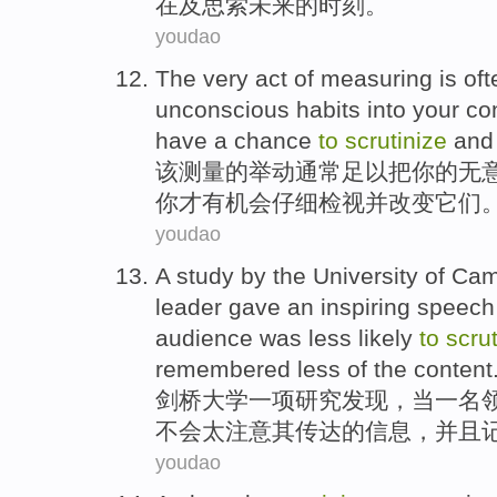
在
及
思索
未来
的
时刻
。
youdao
The
very act
of
measuring
is of
unconscious
habits
into
your
co
have a
chance
to
scrutinize
and
该
测量
的
举动
通常
足以
把
你
的
无
你
才
有
机会
仔细
检视
并
改变
它们
youdao
A
study
by the
University
of
Cam
leader
gave an
inspiring
speech
audience
was less likely
to
scrut
remembered
less
of
the
content
剑桥
大学
一
项研究
发现
，
当
一名
不会
太
注意其传达
的
信息
，
并且
youdao