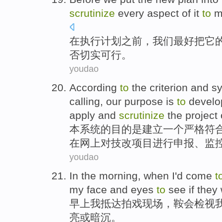
scrutinize
every
aspect
of
it
to
ma
在执行
计划
之前
，
我们
最好
把
它
否
切实可行
。
youdao
According
to
the criterion
and
s
calling,
our
purpose
is
to
develo
apply and
scrutinize
the
project
本
系统
的
目的
是
建立
一个
严格符
在网上对
技改
项目进行申报、监
youdao
In the morning
, when
I
'd come
t
my
face
and
eyes
to
see
if
they
早上
我
抵达拍戏现场，鞍
会
检视
亮
或
暗沉
。