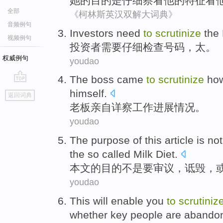
她
的
目的
是
仔细
察看
他
的
特征
看
全部
《柯林斯英汉双解大词典》
音频例句
Investors
need
to
scrutinize
the
视频例句
投资者
需要
仔细
检查
号码
，太。
权威例句
youdao
The boss
came
to
scrutinize
how
go
himself.
返回词典
top
老板
亲自详察工作进展情况
。
youdao
The
purpose
of
this
article
is not
the
so called
Milk
Diet
.
本文
的
目的
不是
要
审议
，
诋毁
，
youdao
This
will enable
you
to
scrutiniz
whether
key
people
are abando