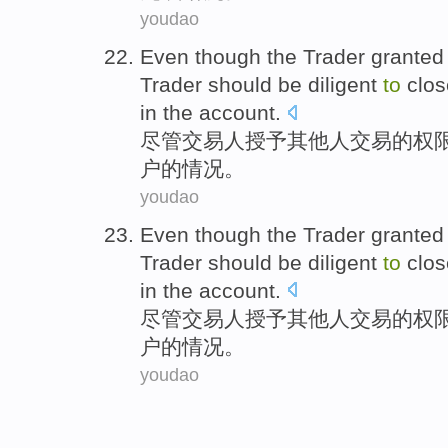
youdao
Even though
the
Trader
granted
Trader should be diligent
to
clos
in the
account
.
尽管
交易人
授予其他人
交易
的
权
户的情况。
youdao
Even though
the
Trader
granted
Trader should be diligent
to
clos
in the
account
.
尽管
交易人
授予其他人
交易
的
权
户的情况。
youdao