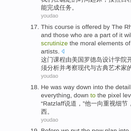
能完成任务。
youdao
This
course
is
offered
by
The R
and those
who
are a part
of
it
wi
scrutinize
the
moral
elements
of
artists
.
这
门
课程
由
美国
罗德
岛
设计
学院
须
分析
并
考察
现代
与
古典
艺术家
youdao
He
was way down into the
detai
everything
, down
to
the
pixel
lev
“Ratzlaff说道，”
他
一向重视
细节
西
。
youdao
Before
we
put
the new
plan
into