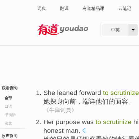
词典
翻译
有道精品课
云笔记
中英
有道 - 网易旗下搜索
双语例句
She
leaned
forward
to
scrutinize
全部
她
探身
向前
，
端详
他们
的
面容
。
口语
《牛津词典》
书面语
Her
purpose
was
to
scrutinize
h
论文
honest
man
.
原声例句