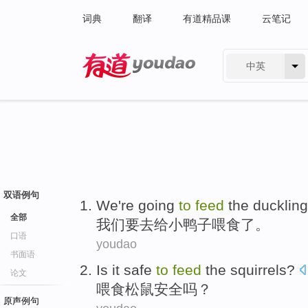
词典
翻译
有道精品课
云笔记
中英
有道 - 网易旗下搜索
双语例句
We
're going
to
feed
the
duckling
全部
我们
要
去
给
小鸭子
喂食
了
。
口语
youdao
书面语
Is it
safe
to
feed
the squirrels
?
论文
喂食
松鼠
安全
吗？
原声例句