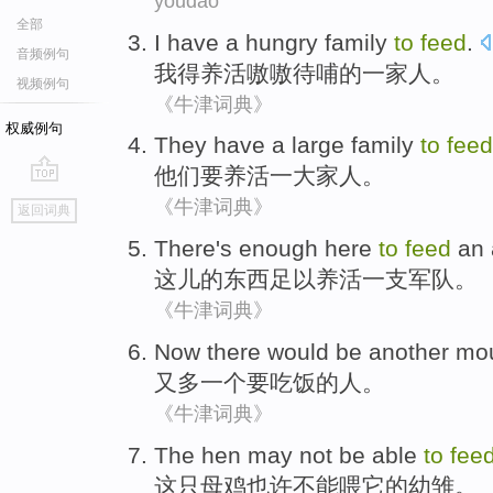
youdao
全部
I
have a hungry
family
to
feed
.
音频例句
我
得
养活
嗷嗷待哺的
一家人
。
视频例句
《牛津词典》
权威例句
They
have
a
large
family
to
feed
他们
要
养活
一
大
家人
。
go
《牛津词典》
返回词典
top
There
's
enough here
to
feed
an
这儿
的
东西足以
养活
一支
军队。
《牛津词典》
Now there
would
be
another
mo
又
多一个
要
吃饭
的人。
《牛津词典》
The
hen
may
not be able
to
fee
这
只
母鸡
也许
不能
喂
它
的幼雏
。