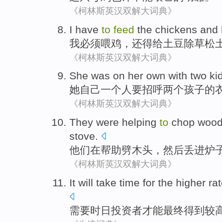
《柯林斯英汉双解大词典》
I
have
to
feed
the chickens
and
我
必须
喂
鸡
，还得给土豆
除草松
《柯林斯英汉双解大词典》
She
was on her
own
with
two
ki
她
自己
一个人要招呼
两个
孩子
的
《柯林斯英汉双解大词典》
They
were
helping
to
chop
woo
stove
.
他们
在
帮助
劈
木头
，然后丢
进
炉
《柯林斯英汉双解大词典》
It will
take
time
for the
higher
ra
需要时日
投资者
才能
最终得到
较