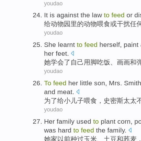
youdao
I
t is against the law
to
feed
or di
给
动物园里的动物喂食或干扰任
youdao
S
he learnt
to
feed
herself, paint
her feet.
她
学会了自己用脚吃饭、画画和
youdao
T
o
feed
her little son, Mrs. Smi
and meat.
为
了给小儿子喂食，史密斯太太
youdao
H
er family used
to
plant corn, p
was hard
to
feed
the family.
她
家以前种过玉米、土豆和荞麦