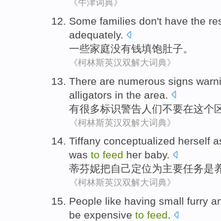
《牛津词典》
Some
families
don't have
the
re
adequately
.
一些
家庭
没有
钱填
饱
肚子。
《柯林斯英汉双解大词典》
There are
numerous
signs
warn
alligators
in
the
area
.
有
很多
标识
警告
人们
不要
在
这个
《柯林斯英汉双解大词典》
Tiffany
conceptualized
herself
a
was
to
feed
her
baby
.
蒂芬妮
把
自己
定位为
主要
任务
是
《柯林斯英汉双解大词典》
People
like
having
small furry
a
be expensive
to
feed
.