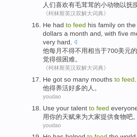
人们
喜欢
有
毛茸茸
的小
动物
以
抚
《柯林斯英汉双解大词典》
He
had
to
feed
his family on
the
dollars
a month
and, with
five
m
very
hard
.
他
每月
不得不用
相当于
700
美元
觉得
很
困难
。
《柯林斯英汉双解大词典》
He
got
so many
mouths
to
feed
.
他
得
养活
好多
的人。
youdao
U
se your talent
to
feed
everyone
用
你的天赋来为大家提供食物吧
youdao
H
e has helped
to
feed
the world