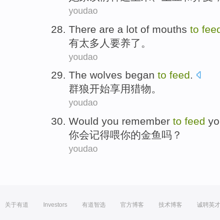
youdao
There are
a
lot of
mouths
to
fee
有
太多人
要
养
了
。
youdao
The wolves
began
to
feed
.
群
狼
开始
享用猎物
。
youdao
Would
you
remember
to
feed
yo
你
会
记得
喂
你
的
金鱼
吗？
youdao
关于有道
Investors
有道智选
官方博客
技术博客
诚聘英