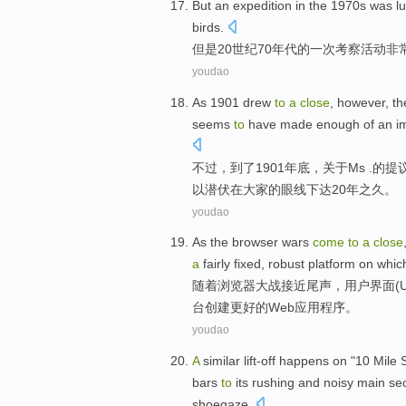
But
an
expedition
in the 1970
s
was l
birds
.
但是
20世纪70
年代
的
一
次
考察
活动
非
youdao
As 1901 drew
to
a
close
,
however
,
th
seems
to
have
made
enough
of
an
i
不过
，到了1901年底，
关于
Ms .
的
提
以
潜伏
在大家的眼线下达20年之久。
youdao
As the
browser
wars
come
to
a
close
a
fairly
fixed
,
robust
platform on whic
随着
浏览器
大战
接近
尾声
，
用户
界面
(
U
台
创建
更好
的
Web
应用程序。
youdao
A
similar lift-off
happens on
"
10
Mile
bars
to
its rushing
and
noisy
main
se
shoegaze
.