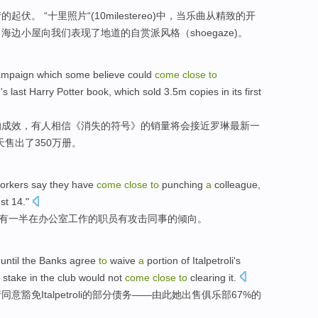
情
的
起伏。 “十里照片“(
10
mile
stereo
)中，
当
乐曲
从
精致的
开
，
海边
小屋
向
我们表现了地道的自赏派风格（
shoegaze
)。
ampaign
which
some
believe
could
come
close
to
g
's last
Harry
Potter
book
, which sold 3.5m
copies
in
its
first
的成效，
有人
相信
《消失的符号》的
销量
将
会接近
罗琳最新
一
天售出了350万
册
。
orkers
say they
have
come
close
to
punching
a
colleague
,
st
14
."
有
一半
在
办公室
工作
的
职员
有
攻击
同事
的倾向。
until
the
Banks
agree
to
waive
a
portion
of
Italpetroli
's
%
stake
in the
club
would
not
come
close
to
clearing it.
行
同意
豁免
Italpetroli
的
部分
债务
——由此她
出售
俱乐部
67%
的