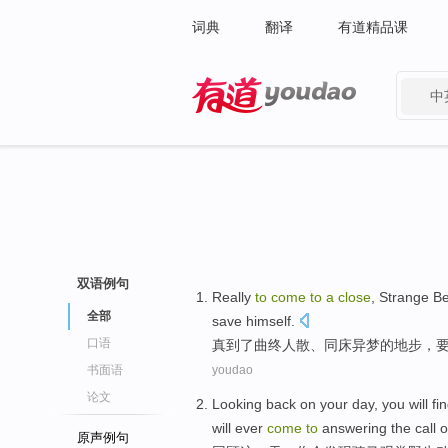
词典
翻译
有道精品课
中
有道 - 网易旗下搜索
双语例句
Really
to
come
to
a
close
,
Strange Be
全部
save
himself
.
口语
真
到了
曲终人散、
同床异梦
的地步，
书面语
youdao
论文
Looking back
on your
day
,
you
will
fi
will
ever
come
to
answering
the
call
o
原声例句