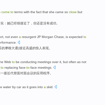
o
come
to
terms with
the
fact
that
she
came
so
close
but
事实
：
她
已经
很
接近了，
但
还是
没有
成功。
rt
, not even
a
resurgent
JP Morgan
Chase, is expected
to
erformance
.
苏
的
摩根
大通)
接近
高盛
的惊人表现。
the
Web
to
be conducting
meetings
over
it
,
but
often as not
e
to
replacing
face-
to
-face
meetings
.
唯一
接近
代替
面对面
会议
的
应用程序
。
he
water
by
car
as
it goes
into
a
skid
.
。