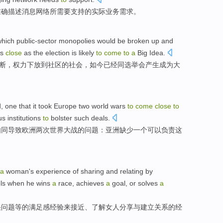
准确描述
消息
网络
所
需要
支持
的
实际
业务
需求
。
hich public-sector
monopolies
would be
broken up
and
as
close
as the election is likely
to
come
to
a
Big
Idea.
断
，
权力
下放
到
社区
的社会，如今已经同选举会产生成为大
d
,
one
that it took
Europe
two
world
wars
to
come
close
to
us
institutions
to
bolster
such
deals.
如同导致
欧洲
两次
世界
大战
的问题：
亚洲
缺少
一个
可以负责
这
a
woman
's
experience
of
sharing
and
relating
by
els when he
wins
a
race
,
achieves
a
goal
, or
solves
a
决
问题
等
的
满足感
经验
来
接近
、
了解
女人
分享
与建立
关系
的经