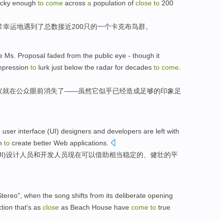
ucky
enough
to
come
across
a
population of
close
to
200
常
幸运
地
遇到
了
总数
接近
200只的一个卡克布鸟群。
e Ms.
Proposal
faded
from
the
public
eye
-
though
it
mpression
to
lurk just
below the radar
for decades
to
come
.
议
就
在
公众
眼前
消失
了——
虽然
它
似乎
已经
造成
足够
的
印象
足
,
user
interface
(
UI
)
designers
and
developers
are
left with
h
to
create
better
Web
applications
.
I
)
设计
人员
和
开发人员
现在
可以借助
相当
稳定
的、
健壮的
平
Stereo
",
when
the
song shifts
from
its
deliberate
opening
ction
that's as
close
as
Beach
House
have
come
to
true