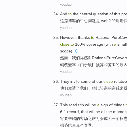
youdao
And
to
the
central
question
of
this
po
这
篇博客
的
中心
问题
是“
web2
.”0
周期
youdao
However
,
thanks
to
Rational
PureCov
close
to
100%
coverage
(
with
a
small
scope
).
然而
，
我们
得
感谢
Rational
PureCover
码覆盖率
（
由于
项目
预算
和
范围
的原
youdao
They
invite
some
of
our
close
relativ
他们
邀请
了
我们
一些
比较亲
的
亲戚
来
youdao
This
road
trip
will
be
a
sign
of
things
6-1
record,
that
will
be all the
momen
将要
来临
的
客场
之旅
将
会
成为
一个
标
强势
结束真个
赛季
。