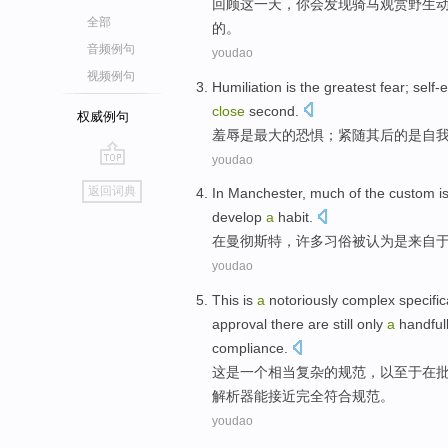
回顾
这
一天
，
你
会
发现
骑马
观赏
野生
全部
的
。
音频例句
youdao
视频例句
Humiliation
is
the
greatest
fear
;
self-
close
second.
权威例句
羞辱
是
最大的
恐惧
；紧随其后的是自
youdao
go
返回词典
In
Manchester
,
much
of the
custom
i
top
develop
a
habit
.
在
曼彻斯特
，
许多
习俗
被
认为
是
来自
youdao
This
is
a
notoriously
complex
specific
approval
there
are
still
only
a
handful
compliance
.
这
是
一个
相当
复杂
的
规范
，
以至于
在
解析器
能
接近完全符合规范。
youdao