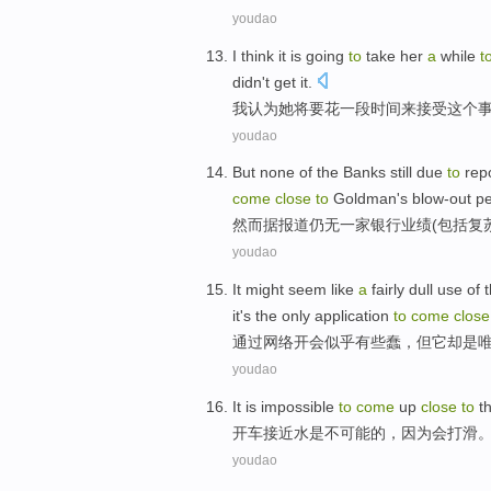
youdao
I
think it
is
going
to
take
her
a
while
t
didn't
get it
.
我
认为
她
将要
花
一
段时间
来
接受
这个
youdao
But
none
of
the
Banks
still
due
to
repo
come
close
to
Goldman's
blow-out
p
然而
据
报道
仍
无
一家
银行
业绩(包括复
youdao
It
might seem like
a
fairly dull use
of 
it's
the only
application
to
come
clos
通过
网络
开会
似乎
有些
蠢
，
但
它
却是
youdao
It
is
impossible
to
come
up
close
to
t
开车
接近
水
是
不可能
的，
因为
会
打滑
youdao