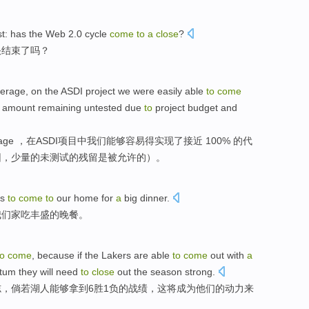
st
: has the Web 2.0
cycle
come
to
a
close
?
快
结束了
吗？
erage
,
on the
ASDI
project
we
were
easily able
to
come
 amount
remaining
untested
due
to
project
budget
and
age
，
在
ASDI
项目
中我们
能够
容易
得
实现了
接近
100% 的
代
因，
少量
的
未测试
的
残留
是
被允许的）。
es
to
come
to
our
home for
a
big dinner
.
我们
家
吃丰盛的晚餐。
to
come
,
because if
the Lakers
are
able
to
come
out with
a
tum
they
will need
to
close
out the
season
strong
.
志
，
倘若
湖人
能够
拿到6胜1负
的战绩，
这
将成为
他们
的
动力
来