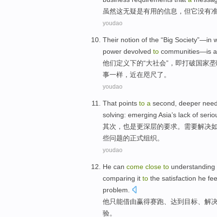
虽然
这
无疑
是
有用的
信息
，
但它
没有
youdao
Their
notion
of the
“
Big
Society
”—in w
power
devolved
to
communities
—is 
他们
定义下
的
“
大
社会
”，即
打破
国家
垄
事一样，
近在咫尺
了。
youdao
That points
to
a
second
,
deeper
nee
solving
:
emerging Asia
’s lack
of
serio
其次
，
也是更深层
的
要求
。
需要
解决
些
问题的
正式
组织
。
youdao
He
can
come
close
to
understanding
comparing it
to
the
satisfaction
he fe
problem
.
他
只能借
由
赢得
赛跑
、
达到
目标
、
解
验。