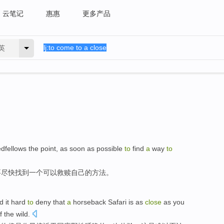
云笔记
惠惠
更多产品
英
dfellows
the point,
as soon as possible
to
find
a
way
to
要
尽快
找到
一
个可以
救赎
自己的
方法
。
nd
it
hard
to
deny that
a
horseback
Safari
is
as
close
as you
f
the wild.