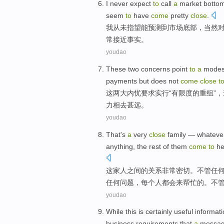
I
never
expect
to
call
a
market
botto
seem
to
have
come
pretty
close
.
我
从未
指望
能预测
到
市场
底部
，
当然
常
接近事实。
youdao
These
two
concerns point
to
a
modes
payments
but
does not
come
close
t
这
两
大内忧
要求实行“有限度的重组”，
力相去甚远。
youdao
That
's
a
very
close
family
—
whateve
anything
, the rest
of
them
come
to
he
这家人之间
的
关系
非常
密切
。
不管
任
任何
问题
，每个
人
都会
来
帮忙
的
。不
youdao
While
this
is certainly
useful
informat
business
requirements
that
a
messag