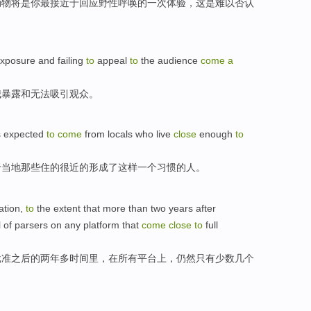
动物
将
是
你
最接近于
回应
野性
呼唤
的
一
次体验，这是
难以
否认
exposure
and
failing
to
appeal
to
the audience
come
a
我
暴露
和
无法
吸引
观众
。
s
expected
to
come
from
locals
who
live
close
enough
to
于
当地
那些
住
的很
近
的
形成
了这样
一个
习惯的人。
ation
,
to
the extent
that
more than
two
years
after
l
of
parsers
on
any
platform
that
come
close
to
full
批准之后的
两
年
多
时间里，
在
所有
平台上
，
仍然
只有
少数
几个