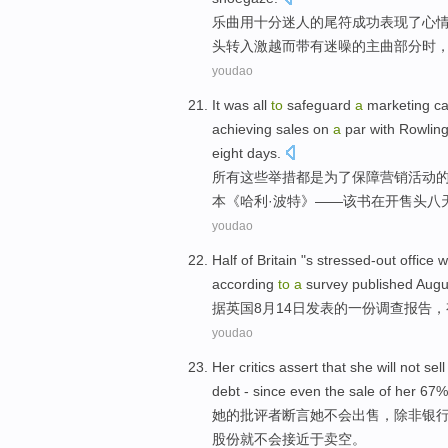
乐曲用十分迷人的尾符成功表现
了
心
头
转入
激越
而
带有迷
噪
的
主
曲
部分
时
youdao
It was
all
to
safeguard
a
marketing
c
achieving
sales
on
a
par with
Rowlin
eight
days
.
所有
这些举措都
是为了
保障
营销
活动
本《
哈利
·
波特
》——
该书
在
开售
头
八
youdao
Half
of
Britain
"s
stressed-out
office
w
according
to
a
survey
published
Augu
据
英国
8月
14日
发表
的
一
份调查报告
，
youdao
Her
critics
assert that
she
will
not
sell
debt
- since even
the
sale
of
her 67
她
的
批评者
断言
她
不会
出售
，
除非
银
股份
就
不会
接近
于卖空。