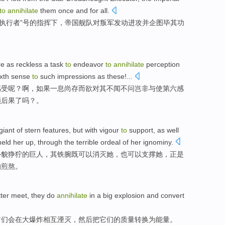
to
annihilate
them once and for all.
执行者
”号
的
指挥
下
，
帝国
舰队
对
叛军
发动进攻并
企图
毕其功
re
as
reckless
a task
to
endeavor
to
annihilate
perception
ixth
sense
to
such
impressions
as these!...
感受
呢？
啊
，如果一息尚存而
欲对其不闻不问岂非
与使
第六
感
顾后果
了吗？。
giant
of
stern features, but with vigour
to
support
, as well
eld her up, through the
terrible
ordeal
of her
ignominy
.
外貌狰狞
的
巨人
，
其铁腕既可以消灭
她，也
可以
支撑
她，正是
怕
煎熬
。
ter
meet
,
they
do
annihilate
in
a
big
explosion
and
convert
它们
会
在
大
爆炸
相互
湮灭
，
然后
把
它们
的
质量
转换为
能量
。