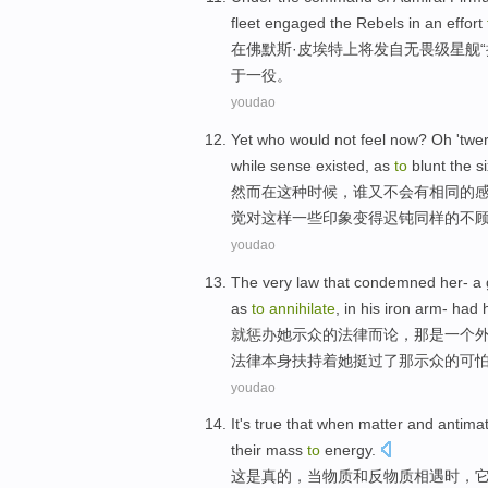
fleet engaged
the
Rebels
in an effort
在佛默斯·皮埃特
上将
发自
无畏
级
星
舰“
于一役。
youdao
Yet
who
would
not
feel
now?
Oh '
twe
while
sense existed, as
to
blunt
the s
然而
在这种
时候
，
谁
又
不会
有相同的
觉
对
这样
一些印象
变得迟钝
同样
的
不
youdao
The
very
law
that
condemned
her
-
a
as
to
annihilate
, in his iron arm-
had
h
就惩办
她
示众
的
法律
而论，
那
是
一个
法律本身扶持着她挺
过
了那示众的
可
youdao
It
's
true
that
when
matter
and
antimat
their
mass
to
energy
.
这
是
真的
，
当
物质
和
反物质
相遇
时，