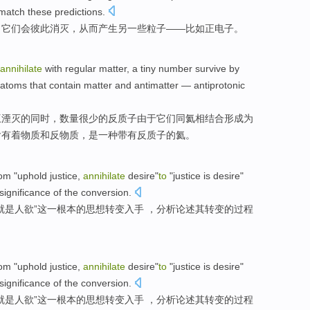
match these predictions.
，
它们
会
彼此消灭
，从而
产生
另一些
粒子
——
比如
正电子
。
annihilate
with
regular matter,
a
tiny
number
survive
by
atoms
that
contain
matter
and
antimatter — antiprotonic
互
湮灭
的同时，
数量
很少的反质子
由于
它们同
氦
相结合
形成
为
含有着
物质
和反物质，是
一种
带有反质子的氦。
rom
"uphold
justice
,
annihilate
desire
"
to
"justice
is
desire"
significance
of
the conversion.
就是
人欲
”
这
一根本
的
思想转变入手 ，
分析论述
其
转变
的过程
rom
"uphold
justice
,
annihilate
desire
"
to
"justice
is
desire"
significance
of
the conversion.
就是
人欲
”
这
一根本
的
思想转变入手 ，
分析论述
其
转变
的过程