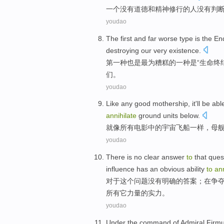
一个
没有
道德
和
精神
修行的
人
没有判
youdao
The first
and
far
worse
type
is
the
En
destroying
our
very existence
.
第一
种
也是
最为
糟糕
的
一种
是
“
生命
终
们
。
youdao
Like
any
good mothership
, it
'll
be abl
annihilate
ground units below
.
就
像
所有
电影中的宇宙飞船一样，
母
youdao
There
is
no
clear
answer
to
that
ques
influence
has an
obvious
ability
to
ann
对于
这个
问题
没有
明确
的
答案
；在
争
所有
它力量
的
实力。
youdao
Under the
command
of
Admiral
Firm