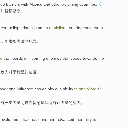
ade
barriers
with
Mexico
and other
adjoining
countries
.
家
的
贸易
壁垒
。
controlling
crimes
is not
to
annihilate
,
but
decrease
them.
罪，
但
求努力减少犯罪。
te
the
hoards
of
incoming
enemies
that
speed
towards
the
物
敌人
对于
行星
的
速度
。
ower
and
influence
has an
obvious
ability
to
annihilate
all
没有
一支力量
明显
具备
消除
其
所有
它力量的实力。
evelopment has
no
sound and advanced mentality
to