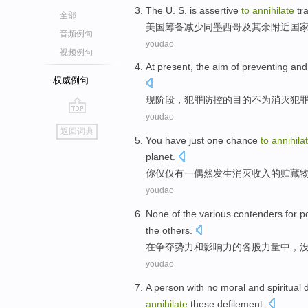
The U. S.
is
assertive
to
annihilate
tr
全部
美国
筹备
减少
同
墨西哥
及其
余附近
国
音频例句
youdao
视频例句
At present
, the
aim
of
preventing
and 
权威例句
现阶段
，
犯罪
防控
的
目的
不
为
消灭犯
youdao
go
返回词典
top
You
have
just
one
chance
to
annihila
planet
.
你
仅仅
有一
偶然
发生
消灭
收入
的
贮藏
youdao
None
of
the
various
contenders for
p
the others.
在
争夺
势力
和
影响力
的
各
股力量中，
youdao
A
person
with
no
moral
and
spiritual
d
annihilate
these
defilement
.