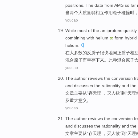
positrons
. The data from AMS so far 
当
两个
大质量弱
相互
作用
粒子碰撞时
youdao
While
most
of the
antiprotons
quickly
combining
with
helium
to
form
hybrid
helium
.
在
大多数
的
反质子
很快地
同
正质子相
混合
原子
而
幸存
下来。此种混合原子
youdao
The
author
reviews the
conversion
f
and
discusses
the
rationality
and
the
文章
主要
从
“存
天理
，灭
人欲
”
到
“天理
及
重大意义
。
youdao
The
author
reviews the
conversion
f
and
discusses
the
rationality
and
the
文章
主要
从
“存
天理
，灭
人欲
”
到
“天理