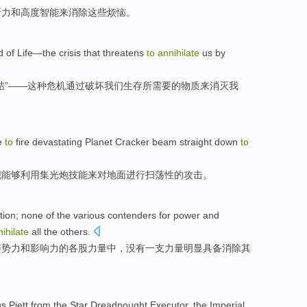
断力和高度
智能
来
消除
这些
烦恼。
d
of
Life
—
the
crisis
that threatens
to
annihilate
us
by
结
”——
这种
危机
通过
破坏
我们
生存所需要
的
物质
来
消灭
我
e
to
fire devastating Planet Cracker
beam
straight down
to
舰
能够
利用集光
炮技能
来
对地面进行扫荡性的攻击。
tion
; none
of
the
various
contenders for
power
and
ihilate
all
the others.
夺
势力
和
影响力
的
各
股力量中，没有一支力量
明显
具备
消除
其
us
Piett from
the
Star
Dreadnought
Executor
,
the Imperial