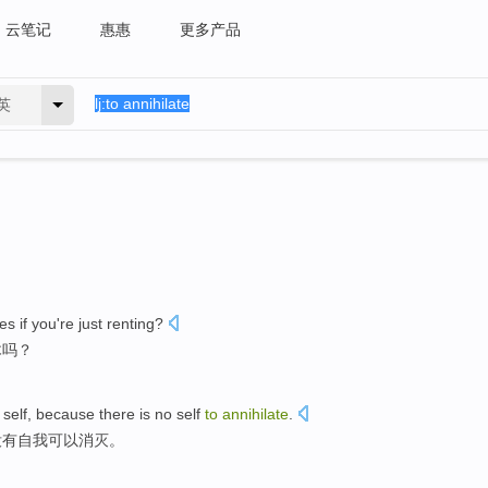
云笔记
惠惠
更多产品
英
ees
if
you're
just
renting?
木
吗？
self
,
because
there is no self
to
annihilate
.
没有自我
可以
消灭。