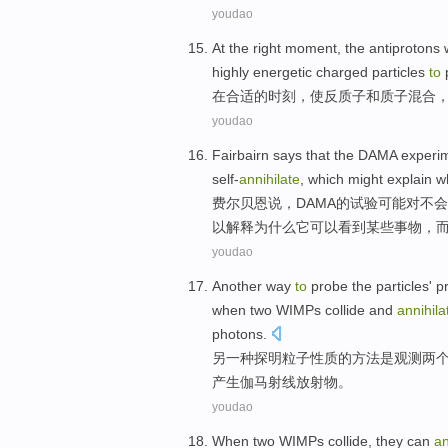
youdao
At
the
right
moment
,
the antiprotons
w
highly energetic
charged
particles
to
在
合适
的
时刻
，
使
反质子
和
质子
混合
youdao
Fairbairn
says
that the
DAMA
experi
self-
annihilate
, which
might
explain
w
费尔
贝恩
说
，
DAMA
的
试验
可能
对
不会
以
解释
为什么
它
可以
看到
某些
事物，
youdao
Another
way
to
probe the
particles
'
p
when
two
WIMPs
collide
and
annihila
photons
.
另一
种探明
粒子
性质
的方法
是
观测
两
产生
伽马
射线放射物。
youdao
When
two
WIMPs
collide
,
they
can
an