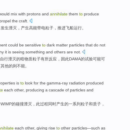
ould mix
with
protons
and
annihilate
them
to
produce
propel the
craft
.
，发生
湮灭
，
产生
高能
带电
粒子
，
推进
飞船运行。
ment
could
be sensitive
to
dark
matter
particles
that do
not
hy
it
is
seeing
something
and others
are
not
.
自行湮灭的
暗物质
粒子
有所反应，因此DAMA的试验
可能
可
而
其他的则不能。
roperties
is
to
look
for the
gamma-ray
radiation
produced
te
each other,
producing
a cascade of
particles
and
个
WIMP
的
碰撞
湮灭，此过程同时
产生
的一系列粒子和质子，
nihilate
each
other, giving
rise
to
other
particles
—
such as