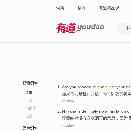
词典
翻译
有道精品课
中
有道 - 网易旗下搜索
双语例句
Are
you
allowed
to
annihilate
your
tr
全部
如果
你
只是
租户的话
，你
可以
砍伐树
口语
youdao
书面语
Nirvana is
definitely
no
annihilation
of
论文
涅
槃
绝对
没有
自我
消灭
的
意思，
因为
youdao
原声例句