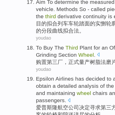
Aim To
determine the measure
vehicle.
Methods
So
- called pi
the
third
derivative
continuity
is
目的
拟
合列车
车轮踏
面的实恻
轮
的
分段
曲线拟合法。
youdao
To Buy
The
Third
Plant for
an Of
Grinding
Section
Wheel
.
购置
第三
厂
，
正式
量
产
树脂
法磨
youdao
Epsilon
Airlines
has
decided
to 
obtain
a
detailed
analysis
of the
and
maintaining
wheel
chairs
a
passengers
.
爱普斯隆
航空
公司
决定
寻求
第三
客
的
轮椅
和
陪送详尽
的
分析
。