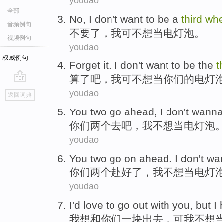
youdao
全部
No
,
I
don't want to
be
a
third
whe
音频例句
不要
了，
我
可
不想
当
电灯泡
。
视频例句
youdao
权威例句
Forget it
.
I
don't want to
be
the
t
算了
吧，
我
可
不想
当
你们
的
电灯
go
youdao
返回词典
top
You
two
go
ahead
,
I
don't wann
你们
两个
去
吧
，
我
不想
当
电灯泡
youdao
You
two
go
on ahead
.
I
don't wa
你们
两个
赴
好
了
，
我
不想
当
电灯
youdao
I
'd love to
go out
with
you
,
but
I
我
想
和
你们
一
块
出去
，
可
我
不想