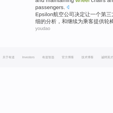
and
maintaining
wheel
chairs
a
passengers
.
Epsilon
航空
公司
决定
让
一个
第三
细
的
分析
，
和
继续
为
乘客
提供
轮
youdao
关于有道
Investors
有道智选
官方博客
技术博客
诚聘英