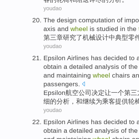
youdao
The
design
computation
of
impo
axis and
wheel
is
studied
in
the
第三
章
研究
了
机械
设计
中典型
零
youdao
Epsilon
Airlines
has
decided to
obtain
a
detailed
analysis
of
th
and
maintaining
wheel
chairs
a
passengers
.
Epsilon
航空
公司
决定
让
一个
第三
细
的
分析
，
和
继续
为
乘客
提供
轮
youdao
Epsilon
Airlines
has
decided to
obtain
a
detailed
analysis
of
th