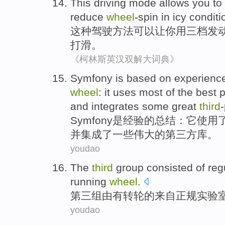
This
driving
mode
allows
you
to
reduce
wheel
-spin in icy
conditi
这种
驾驶
方法
可以让
你
用
三
档
发
打滑。
《柯林斯英汉双解大词典》
Symfony
is
based on
experienc
wheel
:
it
uses
most
of
the
best
p
and
integrates
some
great
third
Symfony
是
经验
的
总结：
它
使用
并
集成了
一些
伟大的
第三方
库
。
youdao
The
third
group
consisted
of
reg
running
wheel
.
第三
组
由
有
转轮
的
来自
正规
实验
youdao