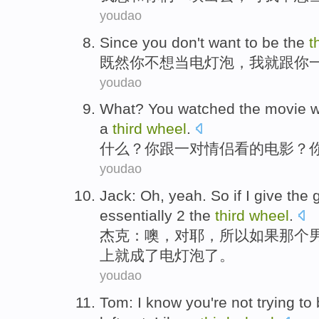
youdao
Since
you
don't want to
be
the
t
既然
你
不想
当
电灯泡
，
我
就
跟
你
youdao
What
?
You
watched
the
movie
w
a
third
wheel
.
什么
？
你
跟
一对
情侣
看
的
电影
？
youdao
Jack
:
Oh
,
yeah
.
So
if
I
give
the 
essentially 2 the
third
wheel
.
杰克
：
噢
，
对耶
，
所以
如果
那个
上
就成了电灯泡了。
youdao
Tom
:
I
know
you
're not
trying to