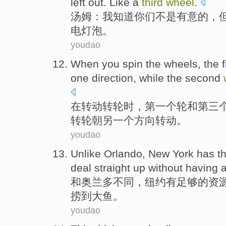
left
out
.
Like
a
third
wheel
.
汤姆
：
我
知道
你们
不是
有意
的，
电灯泡
。
youdao
When
you
spin
the
wheels
,
the f
one
direction
,
while
the second
在
转动
转轮
时，
第一
个
轮
和
第三
转轮
朝
另
一个方向转动。
youdao
Unlike
Orlando
,
New York
has
t
deal straight up
without having
和
奥兰多
不同，
纽约
有
足够
的
资
捞
到
大鱼。
youdao