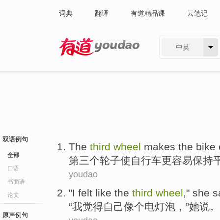
词典
翻译
有道精品课
云笔记
中英
有道 - 网易旗下搜索
双语例句
T
he
third
wheel
makes the bike e
全部
第
三个轮子使自行车更容易保持
口语
youdao
书面语
"
I
felt
like
the
third
wheel
,"
she
s
论文
“
我
觉得自己
像
个
电灯泡
，”
她
说
。
原声例句