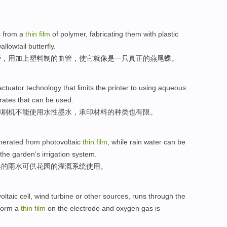
s
from
a
thin
film
of
polymer
, fabricating
them
with
plastic
allowtail
butterfly.
膀
，用
加上
塑料
制的血管
，使
它
就像是
一
只
真正
的
燕尾蝶。
ctuator
technology
that limits the
printer
to
using
aqueous
rates that
can be
used.
印刷机
不能
使用
水性
墨水
，承印材料
的
种类
也
有限。
nerated from
photovoltaic
thin
film
,
while
rain water
can be
the
garden
's
irrigation
system
.
集
的
雨水
可供
花园
的
灌溉
系统
使用
。
oltaic
cell
,
wind
turbine
or
other
sources
,
runs through the
form
a
thin
film
on
the
electrode and
oxygen gas
is