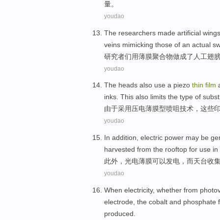
量
。
youdao
The researchers
made
artificial
wing
veins
mimicking those
of
an
actual
sw
研究者
们
用
薄膜
聚合物
做成了
人工
翅
youdao
The heads
also
use a
piezo
thin
film
a
inks
. This also limits the
type
of
subst
由于
采用
压电
薄膜
型喷咀
技术
，这些
youdao
In addition
, electric
power
may
be ge
harvested
from the
rooftop
for
use
in
此外
，
光电
薄膜
可以
发电
，
而
天台
收
youdao
When
electricity
,
whether
from
photov
electrode
, the
cobalt
and
phosphate
produced
.