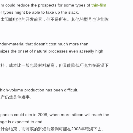
um
could
reduce the
prospects
for
some
types
of
thin-
film
er
types
might be
able to
take up
the
slack
.
膜
太阳能
电池
的
开发
前景
，
但
不是
所有
。
其他
的型号
也许
能
弥
der-material that doesn't
cost
much more than
mizes
the onset
of
natural
processes
even
at
really
high
材料，
成本
比
一般
包装
材料稍
高
，
但
又
能
降低巧克力
在
高温下
high-volume
production
has
been
difficult
.
生产
仍然
是
件难事。
panies
could
dim
in
2008,
when
more
silicon
will reach the
tage
is expected to
end
.
预计
会
结束
，而
薄膜
的
辉煌
前景
则
可能
在
2008年
暗淡下去
。