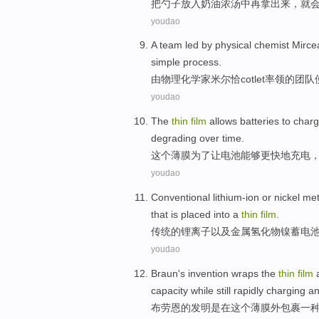
把
勺子
放入
奶油
浓
汤
中再拿出来，
就
youdao
A
team
led
by
physical
chemist
Mirce
simple
process.
由
物理
化学家
米尔恰
cotlet
率领
的
团队
youdao
The
thin
film
allows
batteries
to char
degrading over time
.
这个
薄膜
为了
让
电池
能够
更快地
充电
youdao
Conventional
lithium-ion
or nickel
met
that
is placed
into
a
thin
film
.
传统
的
锂离子
以及
金属
氢化物
镍
蓄电
youdao
Braun
's
invention
wraps
the
thin
film
capacity while still
rapidly
charging
a
布劳
恩的
发明
是在
这个
薄膜
外
包裹
一