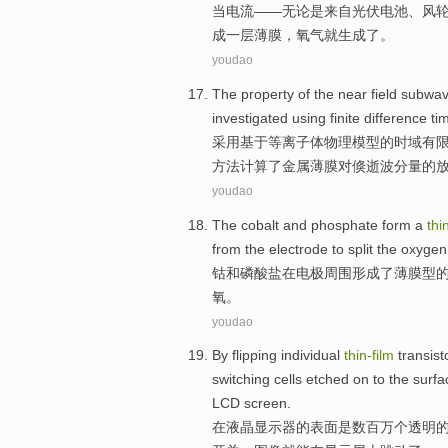
当
电流
——
无论是
来自
光伏
电池
、
风
成
一
层
薄膜
，
氧气
就
生成了
。
youdao
The
property
of the
near
field
subwav
investigated
using
finite
difference t
采用
基于
等离子
体物理模型的
时域
有
方法计算了金属薄膜对倏逝波分量的
youdao
The cobalt
and
phosphate
form
a
thi
from
the
electrode
to split the
oxygen
钴
和
磷酸盐
在
电极
周围
形成
了
薄膜
型
氧
。
youdao
By
flipping
individual
thin-
film
transist
switching
cells
etched on to the
surfa
LCD
screen
.
在
液晶显示器
的
表面
是
数百万
个
透明