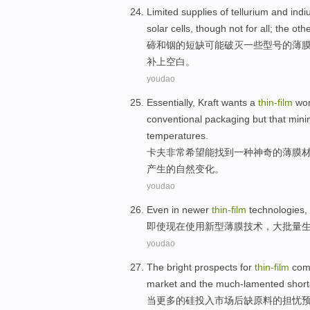
Limited supplies
of
tellurium
and
indi
solar
cells
,
though
not
for
all
; the
oth
碲
和
铟
的
短缺
可能
破灭
一些
型号
的
薄
补
上空白。
youdao
Essentially,
Kraft
wants
a
thin-
film
won
conventional
packaging
but
that mini
temperatures
.
卡夫非常
希望能
找到
一种
神奇
的
薄膜
产生的
自然
变化
。
youdao
Even
in newer
thin-
film
technologies
,
即使
现在
使用
新型
薄膜
技术
，
大批量
youdao
The
bright
prospects
for
thin-
film
com
market
and the
much-lamented shor
当
更多
的
硅
投入
市场
后
缺
原料的担忧