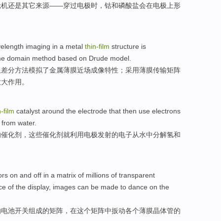
轮机
还是
其它
来源
——
穿过
电极
时，
钴
和
磷酸盐会
在
电极
上
形
elength imaging
in
a
metal
thin-
film
structure is
ime
domain
method
based on
Drude
model
.
限
差分
方法
模拟
了
金属
薄膜
近
场
成像
特性
；
采用
薄膜传输矩阵
放大作用。
n-
film
catalyst
around
the
electrode
that
then
use
electrons
from
water.
的
催化剂
，
这些
催化剂
就
利用
电极发射的
电子
从
水中
分解
氢和
ors
on
and off in a
matrix
of millions
of
transparent
ce
of
the display,
images
can be
made to dance on the
的
电池
开关
组成的
矩阵
，
在
这个矩阵中
扳动
各个
薄膜
晶体管
的