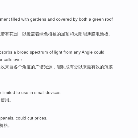
nment
filled
with
gardens
and
covered by both
a
green
roof
统
带有
花园
，以
覆盖
着
绿色
植被的
屋顶
和
太阳能
薄膜
电池板。
bsorbs
a broad spectrum
of
light
from
any
Angle
could
ar
cells
ever
.
吸收
来自
各个
角度
的
广谱
光源
，
能
制成有史以来
最
有效
的
薄膜
 limited to
use
in
small
devices
.
中
使用
。
”
panels
,
could
cut
prices
.
价格
。