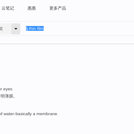
云笔记
惠惠
更多产品
英
r
eyes
.
透明
薄膜。
f water-basically a
membrane
.