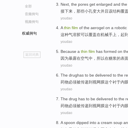
Next
,
the
pores
get enlarged
and
the
全部
接下来
，
那些
小孔
变
大
并且
该
结构
覆
音频例句
youdao
视频例句
A
thin
film
of the
aerogel
on
a
robotic
权威例句
这种气溶胶可以覆盖
在
机械
手上
，
起
youdao
go
Because
a
thin
film
has
formed
on
th
返回词典
top
因为
暴露在
空气中
，所以
在
糖浆
的
表
youdao
The drughas
to be
delivered
to
the re
药物
必须被
传递
到
视网膜
这个
衬
于
内
youdao
The drug
has to
be
delivered
to
the r
药物
必须
被
传递
到
视网膜
这个
衬
于
内
youdao
A spoon dipped
into a
cream
soup
an