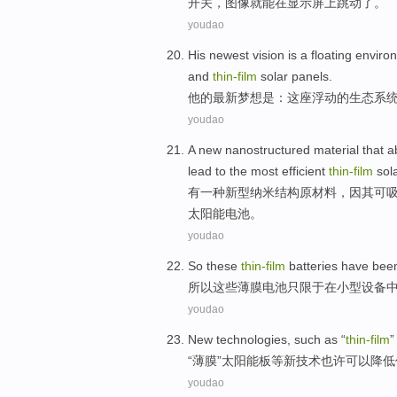
开关，
图像
就
能
在
显示屏上跳动
了。
youdao
His
newest
vision
is
a floating
enviro
and
thin-
film
solar
panels
.
他
的
最新
梦想
是
：
这座
浮动的
生态
系
youdao
A
new nanostructured
material that
a
lead to
the most
efficient
thin-
film
sol
有一
种
新型纳米结构原材料，因
其可
太阳能
电池。
youdao
So
these
thin-
film
batteries
have been
所以
这些
薄膜
电池
只限于
在
小型
设备
youdao
New
technologies
,
such
as “
thin-
film
“
薄膜
”
太阳能板
等
新
技术
也许可以
降低
youdao