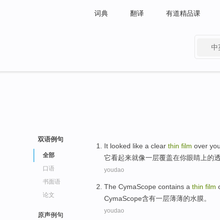
词典
翻译
有道精品课
中
有道 - 网易旗下搜索
双语例句
It
looked
like
a
clear
thin
film
over
you
全部
它
看起来
就像
一
层覆盖在你眼睛上的
口语
youdao
书面语
The
CymaScope
contains
a
thin
film
o
论文
CymaScope
含有
一
层
薄薄的
水
膜
。
youdao
原声例句