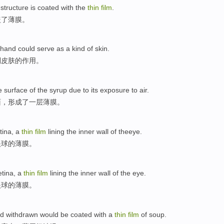
structure
is
coated with
the
thin
film
.
盖
了
薄膜
。
hand
could
serve as a kind
of
skin
.
到
皮肤
的
作用。
e
surface
of the
syrup
due to its
exposure
to
air
.
面
，
形成
了一
层
薄膜
。
tina
, a
thin
film
lining
the
inner
wall
of
theeye
.
眼球的
薄膜
。
etina
, a
thin
film
lining
the
inner
wall
of the
eye
.
眼球
的
薄膜
。
d withdrawn
would be
coated with
a
thin
film
of
soup
.