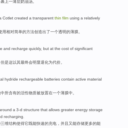
会
裹
上
一
薄层奶油汤。
a
Cotlet created
a
transparent
thin
film
using
a
relatively
使用
相对
简单
的方法创造出了
一个
透明
的
薄膜
。
ge and
recharge
quickly
,
but
at
the
cost
of
significant
，
但是
这
以
其最终会
明显
退化为
代价
。
al
hydride rechargeable
batteries
contain
active
material
池
中所含有
的
活性
物质
被
放置在
一个
薄膜中。
around
a
3-d
structure
that allows
greater
energy
storage
nd
recharging.
种
三维
结构
使得
它既能
快速
的
充电
，并且又能
存储
更多
的
能