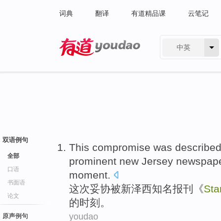
词典
翻译
有道精品课
云笔记
中英
有道 - 网易旗下搜索
双语例句
This
compromise
was
describe
全部
prominent
new Jersey
newspap
口语
moment
.
书面语
这次
妥协
被
新泽西
知名
报刊
《
Sta
论文
的时刻。
youdao
原声例句