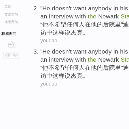
全部
"
He
doesn't
want
anybody
in
his
音频例句
an interview with
the
Newark
St
视频例句
“
他
不
希望
任何人
在
他
的
后院里
”
迪
访
中这样
说
杰克
。
权威例句
youdao
"
He
doesn't
want
anybody
in
his
go
返回词典
top
an interview with
the
Newark
St
“
他
不
希望
任何人
在
他
的
后院里
”
迪
访
中这样
说
杰克
。
youdao