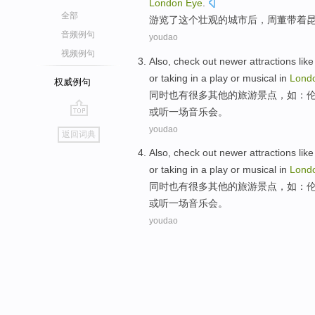
London
Eye
.
全部
游览
了
这个
壮观
的
城市
后，
周董
带着
音频例句
youdao
视频例句
Also
, check out newer
attractions
like
or
taking in
a
play or
musical
in
Lond
权威例句
同时也
有很多其他的
旅游景点
，
如
：
或听一场
音乐会
。
go
youdao
返回词典
top
Also
, check out newer
attractions
like
or
taking in
a
play or
musical
in
Lond
同时也
有很多其他的
旅游景点
，
如
：
或听一场
音乐会
。
youdao