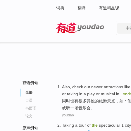
词典
翻译
有道精品课
中
有道 - 网易旗下搜索
双语例句
Also
, check out newer
attractions
like
全部
or
taking in
a
play or
musical
in
Lond
口语
同时也
有很多其他的
旅游景点
，
如
：
或听一场
音乐会
。
书面语
youdao
论文
Taking a
tour
of
the
spectacular 1
city
原声例句