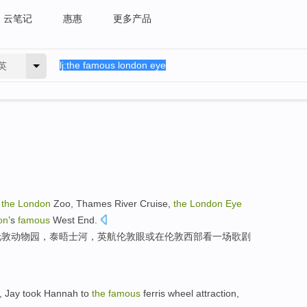
云笔记
惠惠
更多产品
英
the
London
Zoo
,
Thames
River Cruise,
the
London
Eye
on
’s
famous
West End.
伦敦
动物园
，
泰晤士河
，英航伦敦
眼
或
在
伦敦西部看
一
场歌剧
,
Jay
took
Hannah
to
the
famous
ferris
wheel
attraction,