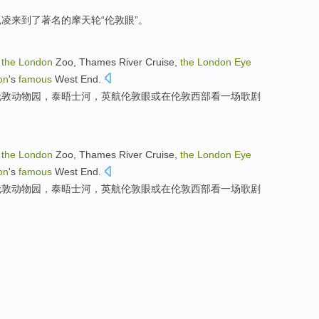
昆凌
来到了
著名
的
摩天
轮
“伦敦眼”。
the
London
Zoo
,
Thames
River Cruise,
the
London
Eye
on
's
famous
West
End.
伦敦
动物园
，
泰晤士河
，英航伦敦
眼
或
在
伦敦
西部
看
一
场歌剧
the
London
Zoo
,
Thames
River Cruise,
the
London
Eye
on
's
famous
West
End.
伦敦
动物园
，
泰晤士河
，英航伦敦
眼
或
在
伦敦
西部
看
一
场歌剧