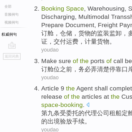
全部
Booking
Space
,
Warehousing
, 
音频例句
Discharging
,
Multimodal
Transs
视频例句
Prepare
Document
,
Freight Pay
订
舱，
仓储
，
货物
的
监装监
卸
，
权威例句
证
，交付
运费
，计量货物。
youdao
go
返回词典
top
Make sure
of
the
ports
of
call
be
订
舱位
之前
，
务必
弄清楚停靠
口
youdao
Article 9
the
Agent
shall
comple
release
of
the
articles
at
the
Cu
space-
booking
.
第九
条受
委托的
代理
公司
租
船定
的
出境
验放
手续
。
youdao