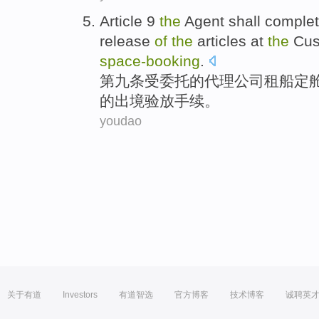
Article 9
the
Agent
shall
comple
release
of
the
articles
at
the
Cu
space-
booking
.
第九
条受
委托的
代理
公司
租
船定
的
出境
验放
手续
。
youdao
关于有道
Investors
有道智选
官方博客
技术博客
诚聘英