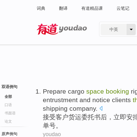
词典
翻译
有道精品课
云笔记
中英
有道 - 网易旗下搜索
双语例句
Prepare
cargo
space
booking
ri
全部
entrustment
and notice
clients
t
口语
shipping
company
.
书面语
接受
客户
货运
委托书
后
，
立即
安
论文
单
号
。
youdao
原声例句