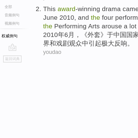
全部
This
award
-winning
drama
came 
音频例句
June
2010,
and
the
four
perfor
视频例句
the
Performing Arts
arouse
a lo
2010年
6月
，《外套》于中国
国
权威例句
界
和
戏剧
观众
中
引起
极大反响
。
youdao
go
返回词典
top