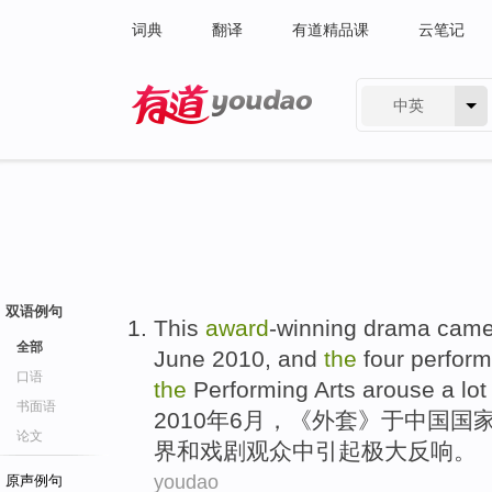
词典
翻译
有道精品课
云笔记
中英
有道 - 网易旗下搜索
双语例句
This
award
-winning
drama
came 
全部
June
2010,
and
the
four
perfor
口语
the
Performing Arts
arouse
a lo
书面语
2010年
6月
，《外套》于中国
国
论文
界
和
戏剧
观众
中
引起
极大反响
。
youdao
原声例句