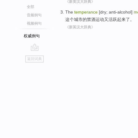
《新英汉大辞典》
全部
The
temperance
[dry; anti-alcohol]
m
音频例句
这个
城市
的
禁酒
运动
又活跃起来了。
视频例句
《新英汉大辞典》
权威例句
go
返回词典
top