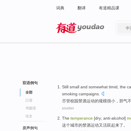
词典
翻译
有道精品课
中
有道 - 网易旗下搜索
双语例句
Still
small
and somewhat timid, the
c
全部
smoking
campaigns
.
口语
尽管
校园
禁酒
运动
的规模
很小
，胆气
书面语
youdao
论文
The
temperance
[dry; anti-alcohol]
m
这个
城市
的
禁酒
运动
又活跃起来了。
原声例句