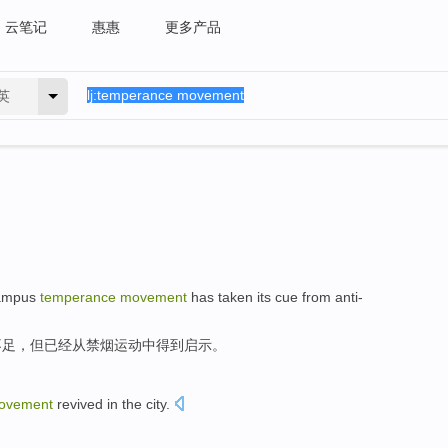
云笔记
惠惠
更多产品
英
ampus
temperance
movement
has
taken its
cue
from
anti-
不足，但
已经
从
禁烟
运动
中得到
启示
。
ovement
revived in the
city
.