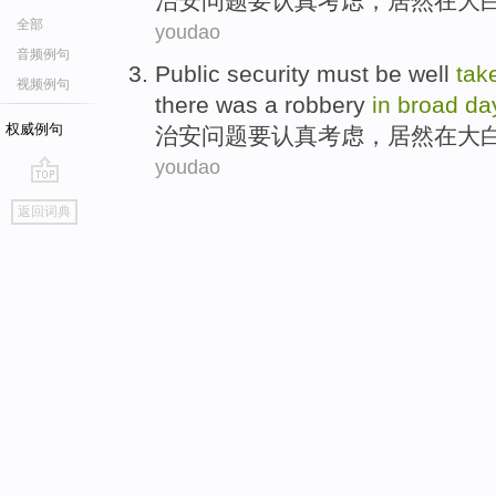
治安
问题
要
认真
考虑
，
居然
在
大
全部
youdao
音频例句
Public security
must be
well
tak
视频例句
there
was a robbery
in
broad
da
权威例句
治安
问题
要
认真
考虑
，
居然
在
大
youdao
go
返回词典
top