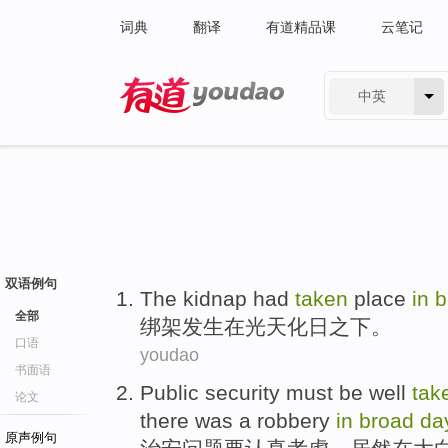
词典
翻译
有道精品课
云笔记
中英
有道 - 网易旗下搜索
双语例句
The kidnap had
taken
place
in
b
全部
绑架
发生
在
光天化日
之下。
口语
youdao
书面语
Public security
must be
well
tak
论文
there
was a robbery
in
broad
da
原声例句