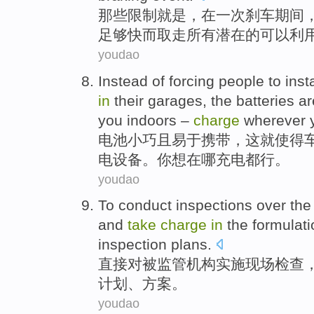
那些
限制
就是
，
在
一次
刹车期间
足够
快
而
取走
所有
潜在
的
可以利
youdao
Instead
of
forcing
people to
insta
in
their garages
,
the
batteries
a
you
indoors
–
charge
wherever 
电池
小巧且
易于
携带
，
这
就
使得
电
设备。
你
想在哪
充电
都行
。
youdao
To
conduct
inspections
over the
and
take
charge
in
the
formulati
inspection
plans
.
直接
对
被监管
机构
实施
现场
检查
计划
、方案。
youdao