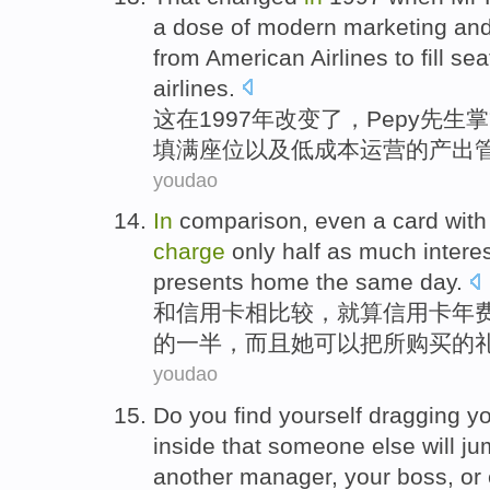
a dose of
modern
marketing
and
from
American
Airlines
to
fill
sea
airlines.
这
在
1997年
改变了
，
Pepy
先生
掌
填满
座位
以及
低成本
运营
的
产出
youdao
In
comparison
,
even
a
card with
charge
only
half as much
interes
presents
home
the same day
.
和
信用卡
相
比较，
就算
信用卡年
的
一半
，
而且
她
可以
把
所购买的
youdao
Do
you
find
yourself dragging
yo
inside that
someone else
will
j
another
manager
,
your boss
,
or