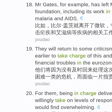
Mr Gates
,
for example
, has
left
foundation
,
including
its
work
in
malaria
and
AIDS
.
比如
，比尔·
盖茨
就
离开了
微软
，
击疟疾
和
艾滋病
等
疾病
的相关
工
youdao
They
will
return
to
some
criticis
earlier
to
take
charge
of
this
and
financial
troubles
in
the
eurozon
他们
将
因为
没有
及时回来
处理
这
困难
一类的
危机
，而面临一片
指
youdao
For
them
,
being
in
charge
deliv
willingly
take
on levels
of
respons
would
find
overwhelming
.