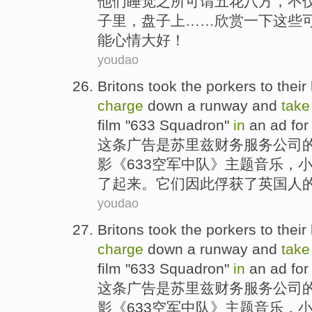
他们
睡觉之
所可谓五花八方，
不
子
里，
盘子上
……欣赏
一下
这些
能
心情大好！
youdao
Britons
took
the
porkers
to their
charge
down
a
runway
and
take
film
"633
Squadron
"
in
an
ad
fo
这
条
广告
是苏里兹
财务
服务公司
影《633
空军中队
》
主题
音乐，
了起来。
它们
因此俘获了
英国
人
youdao
Britons
took
the
porkers
to their
charge
down
a
runway
and
take
film
"633
Squadron
"
in
an
ad
fo
这
条
广告
是苏里兹
财务
服务公司
影《633
空军中队
》
主题
音乐，