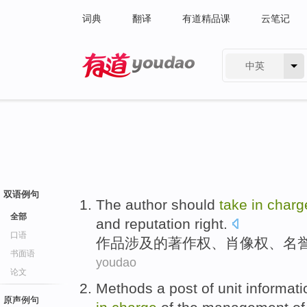
词典
翻译
有道精品课
云笔记
中英
有道 - 网易旗下搜索
双语例句
The
author
should
take
in
charg
全部
and
reputation right
.
口语
作品涉及
的
著作权
、肖像权、名
书面语
youdao
论文
Methods
a
post
of unit
informati
原声例句