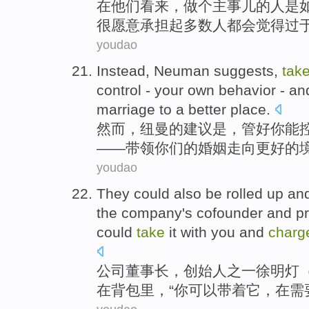
在
他们
看来，
做
个主事儿
的
人是
很愿意
承担
起
多数
人
都会
觉得
过
youdao
Instead
,
Neuman
suggests,
tak
control
-
your
own
behavior
- a
marriage
to a
better
place
.
然而
，
纽曼
的
建议是，管好
你
能
——
带领
你们
的
婚姻
走向
更好
的
youdao
They
could also
be
rolled
up an
the
company
's cofounder
and
p
could
take
it
with you
and
charg
公司
董事长
，
创始人
之一
徐明
灯
在
背包
里，“
你
可以
带
着
它
，在需