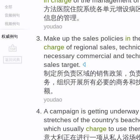
in
charge
of
the
management
o
全部
方法
医院住院系统
各
单元增设病
音频例句
信息的管理。
视频例句
youdao
权威例句
Make up
the
sales
policies
in
th
charge
of
regional
sales
,
techni
necessary
commercial
and
tech
go
返回词典
top
sales
target
.
制定
所
负责
区域
的
销售
政策
，
负
务
，
组织开展
所有
必要的
商务
和
额。
youdao
A
campaign
is getting
underwa
stretches
of
the country's
beach
which
usually
charge
to use the
意大利
正在
进行
一项
从
私人
浴场