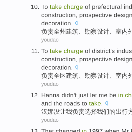
To
take
charge
of
prefectural
ind
construction
,
prospective
desig
decoration
.
负责
全州
建筑
、
勘察
设计
、
室内
youdao
To
take
charge
of
district's
indus
construction
,
prospective
desig
decoration
.
负责
全区
建筑
、
勘察
设计
、
室内
youdao
Hanna
didn't
just let
me
be
in
ch
and
the
roads
to
take
.
汉娜
没
让
我
负责
选择
我们
的
出行
youdao
That
changed
in
1997 when
Mr