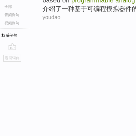
based on
programmable
analo
全部
介绍
了
一种
基于
可编程
模拟器
件
音频例句
youdao
视频例句
权威例句
go
返回词典
top