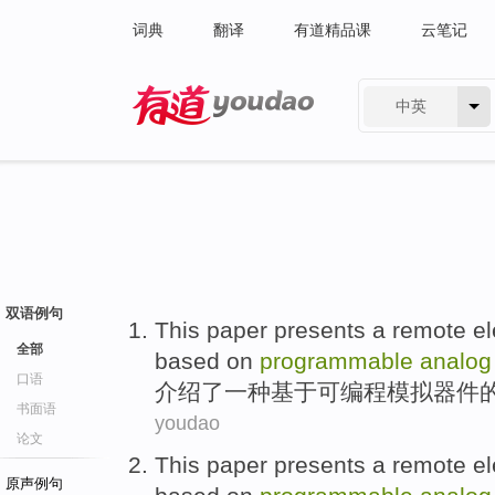
词典
翻译
有道精品课
云笔记
中英
有道 - 网易旗下搜索
双语例句
This paper presents
a
remote
el
全部
based on
programmable
analo
口语
介绍
了
一种
基于
可编程
模拟器
件
书面语
youdao
论文
This paper presents
a
remote
el
原声例句