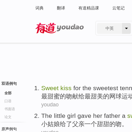
词典
翻译
有道精品课
云笔记
中英
有道 - 网易旗下搜索
双语例句
Sweet
kiss
for
the sweetest
tenn
全部
最
甜蜜的
吻
献给最甜美的网球运
口语
youdao
书面语
The little girl
gave
her father
a
s
论文
小姑娘
给了
父亲
一个
甜甜的
吻
。
原声例句