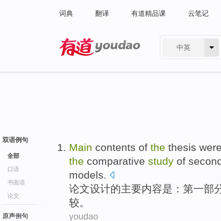
词典
翻译
有道精品课
云笔记
中英
有道 - 网易旗下搜索
双语例句
Main
contents
of
the
thesis wer
全部
the
comparative
study
of
secon
口语
models
.
书面语
论文
设计
的
主要
内容
是
：第
一部
论文
较
。
youdao
原声例句