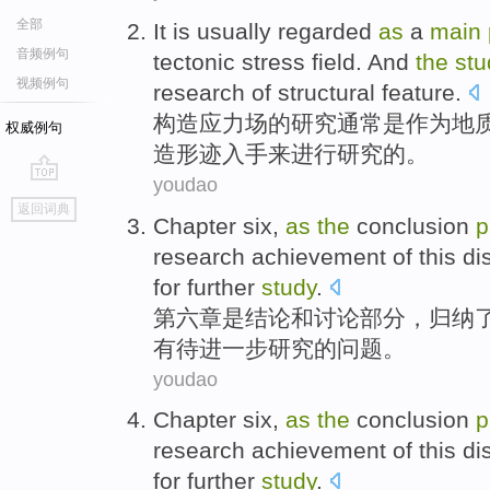
全部
It
is
usually
regarded
as
a
main
音频例句
tectonic
stress field. And
the
stu
视频例句
research
of
structural feature.
构造
应力场
的
研究
通常
是
作为
地
权威例句
造形迹
入手
来
进行
研究
的。
youdao
go
返回词典
top
Chapter
six,
as
the
conclusion
p
research
achievement of
this di
for further
study
.
第六章
是
结论
和讨论
部分
，
归纳
有待
进一步研究的
问题
。
youdao
Chapter
six,
as
the
conclusion
p
research
achievement of
this di
for further
study
.