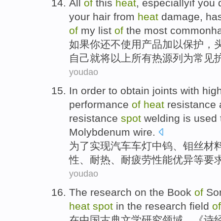
All
of
this
heat
, especiallyif
you
your hair
from
heat
damage
, ha
of
my
list
of
the most
commonha
如果
你
还
不
使用
产品
加以
保护
，
自己
就将以上
所有
热源
列为常见
youdao
In order to
obtain
joints
with
hig
performance
of
heat
resistance
resistance
spot
welding
is
used
Molybdenum
wire
.
为了
实现汽车车灯中
钨
、
钼
丝材
性
、
耐热
、
耐
疲劳
性能
优异
等要
youdao
The
research
on
the
Book
of
So
heat
spot
in the research
field
of
在
中国
古典
文学
研究
领域
，《
诗