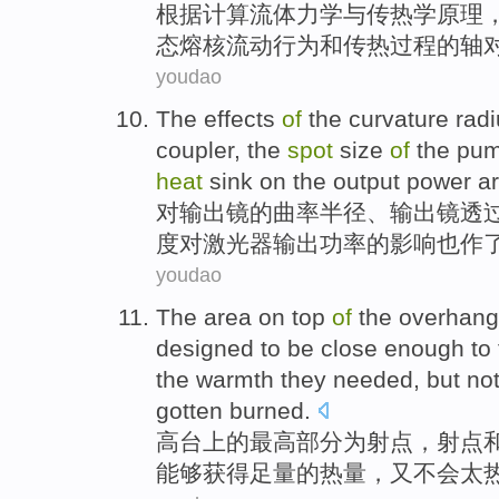
根据
计算
流体
力学
与
传热学
原理
态熔核
流动行为
和
传热过程
的
轴
youdao
The
effects
of
the
curvature
rad
coupler
, the
spot
size
of
the
pu
heat
sink
on the output
power
a
对
输出
镜
的
曲率
半径
、输出镜
透
度
对激光器输出
功率
的
影响
也
作
youdao
The area on
top
of
the
overhang
designed
to be
close
enough
to
the warmth they needed,
but
no
gotten
burned
.
高台上
的
最高
部分
为
射
点
，射点
能够
获得
足量
的
热量
，
又
不会
太