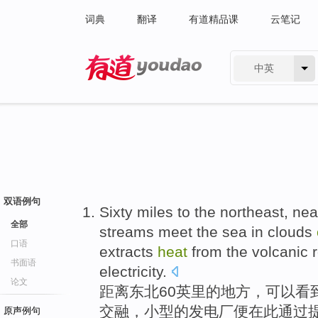
词典
翻译
有道精品课
云笔记
中英
有道 - 网易旗下搜索
双语例句
Sixty
miles
to
the
northeast
, ne
全部
streams
meet the
sea
in
clouds
口语
extracts
heat
from the
volcanic
书面语
electricity
.
论文
距离
东北
60
英里
的
地方
，可以看
交融，
小型
的
发电厂
便
在
此通过
原声例句