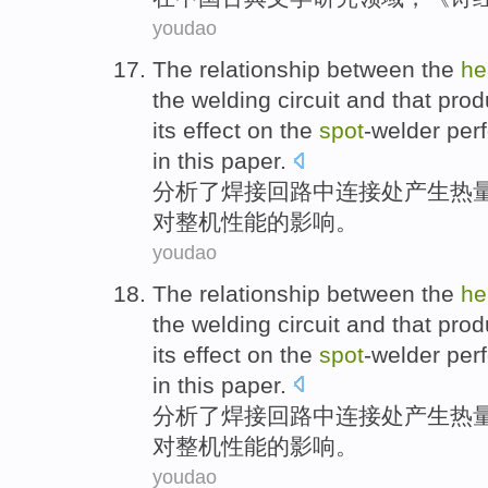
youdao
The
relationship between
the
he
the
welding
circuit
and
that prod
its
effect
on
the
spot
-welder
per
in this paper.
分析
了
焊接
回路
中
连接处
产生
热
对
整机
性能
的
影响
。
youdao
The
relationship between
the
he
the
welding
circuit
and
that prod
its
effect
on
the
spot
-welder
per
in this paper.
分析
了
焊接
回路
中
连接处
产生
热
对
整机
性能
的
影响
。
youdao