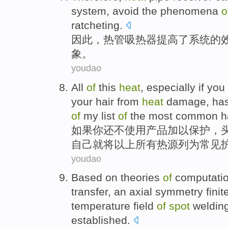
system
,
avoid
the
phenomena
o
ratcheting
.
因此
，
热管
吸热
器
提高
了
系统
的
象
。
youdao
All
of
this
heat
, especially
if
you
your
hair
from
heat
damage
, ha
of
my
list
of
the most
common
h
如果
你
还
不
使用
产品
加以
保护，
自己
就将
以上所有
热源
列为
常见
youdao
Based on
theories
of
computatio
transfer
, an
axial symmetry
fini
temperature field
of
spot
weldin
established
.