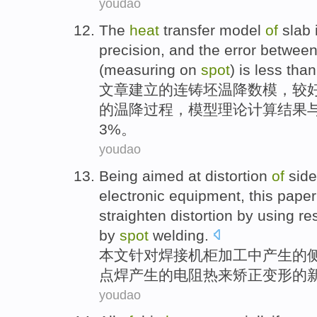
youdao
The
heat
transfer model
of
slab
precision, and the
error
betwee
(measuring
on
spot
) is
less than
文章
建立
的
连铸
坯温降数模，较
的温
降
过程，
模型
理论计算结果
3%。
youdao
Being
aimed
at
distortion
of
side
electronic equipment,
this paper
straighten
distortion
by using
re
by
spot
welding
.
本文针对
焊接
机柜加工
中
产生
的
点焊产生的
电阻
热
来
矫正变形的
youdao