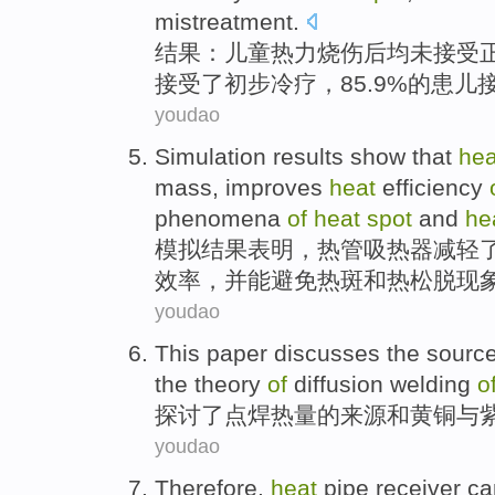
mistreatment.
结果
：
儿童
热力
烧伤
后
均未
接受
接受了
初步
冷疗，85.9%的患
youdao
Simulation
results
show that
hea
mass
,
improves
heat
efficiency
phenomena
of
heat
spot
and
he
模拟
结果
表明
，
热管
吸热
器
减轻
效率
，
并
能避免
热
斑
和
热松脱
现
youdao
This paper discusses
the
sourc
the
theory
of
diffusion
welding
o
探讨
了
点焊
热量
的
来源
和
黄铜
与
youdao
Therefore
,
heat
pipe
receiver c