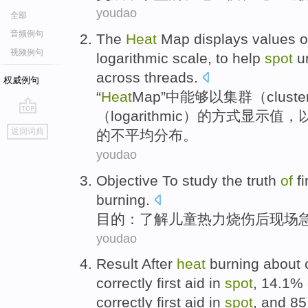
youdao
全部
音频例句
The
Heat
Map
displays
values
o
视频例句
logarithmic
scale,
to
help
spot
u
across
threads
.
权威例句
“
Heat
Map
”中能够以
集群
（clust
（logarithmic）的方式
显示
值
，
go
返回词典
的
不平均
分布
。
top
youdao
Objective To
study
the
truth
of
fi
burning
.
目的
：
了解
儿童
热力
烧伤
后
现场
youdao
Result
After
heat
burning
about
correctly first
aid
in
spot
, 14.1%
correctly first aid in
spot
, and 8