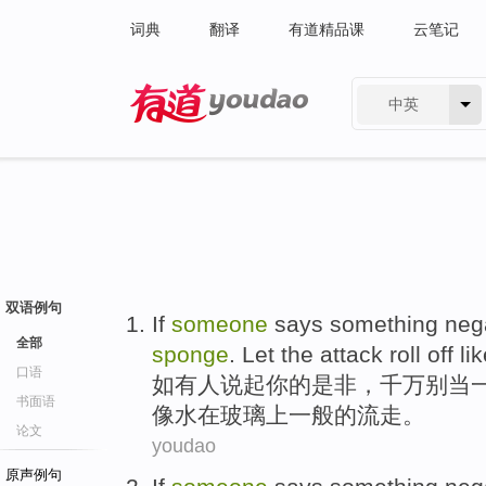
词典
翻译
有道精品课
云笔记
中英
有道 - 网易旗下搜索
双语例句
If
someone
says something neg
全部
sponge
.
Let
the attack
roll off
li
口语
如
有人
说起
你
的是非，千万
别
当
书面语
像
水
在
玻璃上一般的
流走
。
论文
youdao
原声例句