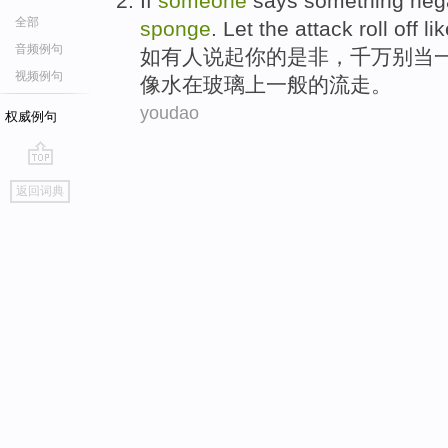
If
someone
says something neg
全部
sponge
.
Let
the attack
roll off
li
音频例句
如
有人
说起
你
的是非，千万
别
当
视频例句
像
水
在
玻璃上一般的
流走
。
youdao
权威例句
go
返回词典
top