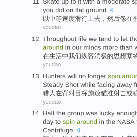
Skate
up
to it
with a
moderate
s
you
did
on
flat ground
.
以
中等
速度
滑行
上去
，
然后
像
在
youdao
Throughout
life
we
tend to let t
around
in
our
minds
more than
在
生活中
我们
纵容
消极
的
思想
萦
youdao
Hunters
will no
longer
spin
arou
Steady
Shot
while
facing away f
猎人
在
背对
目标
施放
瞄准
射击
或
youdao
Half
the
group was lucky enough
day
to
spin
around
in the
NASA
Centrifuge
.