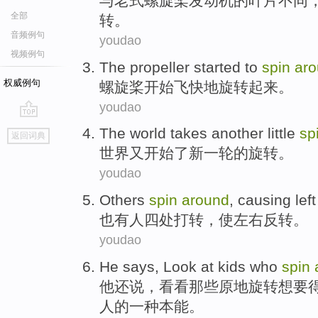
与
老式
螺旋桨
发动机
的
叶片
不同
全部
转
。
音频例句
youdao
视频例句
The propeller
started to
spin
ar
权威例句
螺旋桨
开始
飞快地
旋转
起来。
youdao
go
The world
takes another little
sp
返回词典
top
世界
又开始了
新一轮
的旋转。
youdao
Others
spin
around
,
causing
left
也有人
四处
打转，
使
左右
反转
。
youdao
He
says
,
Look at
kids
who
spin
他
还说
，
看看
那些
原地
旋转
想要
人的一种本能。