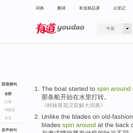
词典
翻译
有道精品课
云笔记
中英
有道 - 网易旗下搜索
双语例句
The boat
started to
spin
around
全部
那条
船
开始
在
水里
打转
。
口语
《柯林斯英汉双解大词典》
书面语
Unlike
the
blades
on
old-fashio
论文
blades
spin
around
at
the
back
原声例句