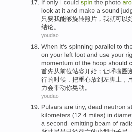
If only
I
could
spin
the
photo
ar
look at
it
and
make
a
sound
jud
只要
我
能够
旋转
照片
，我
就
可以
结论。
youdao
When
it
's
spinning
parallel
to
th
on
your
left
foot
and
use
your
ri
momentum
of
the
hoop
should
c
首先从前位站姿开始；让
呼啦
圈
行
的
时候，
把
重心
放到
左脚
上，
力
会
带动
你
晃动。
youdao
Pulsars
are
tiny,
dead
neutron s
kilometers
(12.4
miles
)
in diame
a second,
emitting
beam
of radi
脉冲星
是
已经死亡
的小型
中子星