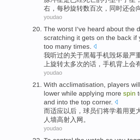
右
，
每秒旋转
数百
次
，同时还会
youdao
The worst
I
’ve heard
about
the
scratching it gets on
the
back
if
too
many times
.
我
听过
的
关于
黑
莓
手机
毁坏
最
严
上
旋转
太多次的话，手机
背上
会
youdao
With acclimatisation
,
players
wil
lower
while
applying
more
spin
t
and into the top corner.
而
适应以后，
球员们
将
学着
用
更
人墙高射入网。
youdao