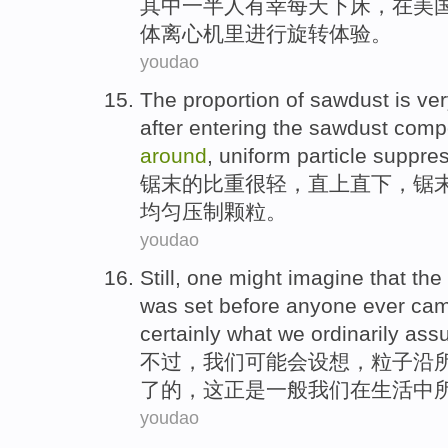
其中一半
人
有幸
每天
下床
，
在
美
体
离心机里进行旋转体验
。
youdao
The
proportion
of
sawdust
is ve
after
entering the
sawdust
compo
around
,
uniform
particle
suppres
锯末
的
比重
很
轻
，
直
上直
下
，锯
均匀
压制
颗粒
。
youdao
Still
,
one
might
imagine
that the
was
set
before
anyone ever ca
certainly
what
we
ordinarily
ass
不过
，
我们
可能会
设想
，
粒子
沿
了的，
这
正是一般
我们
在
生活中
youdao