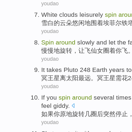
youdao
White
clouds
leisurely
spin
arou
雪白
的
云朵
悠闲地
围着
埃菲尔
铁
youdao
Spin
around
slowly
and
let
the f
慢慢地
旋转
，
让
飞
仙女
圈
着你飞
youdao
It
takes
Pluto
248
Earth
years
t
冥王星
离
太阳
最远。冥王星
需花
2
youdao
If
you
spin
around
several
times
feel
giddy
.
如果
你
原地
旋转
几
圈
后
突然
停止
youdao