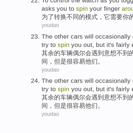
To
control the watch as
you
togg
asks you to
spin
your
finger
aro
为了
转换
不同
的
模式
，它
需要
你
youdao
The other
cars
will occasionally
try to
spin
you
out,
but
it's
fairly
其余
的
车辆
偶尔
会
遇到
意想
不到
间，
但是
很
容易
他们。
youdao
The other
cars
will occasionally
try to
spin
you
out,
but
it's
fairly
其余
的
车辆
偶尔
会
遇到
意想
不到
间，
但是
很
容易
他们。
youdao