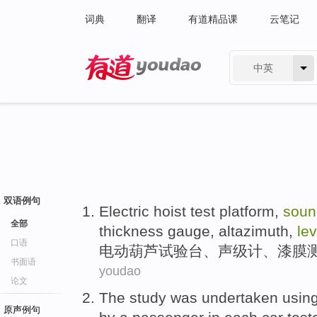
词典
翻译
有道精品课
云笔记
中英
有道 - 网易旗下搜索
双语例句
Electric
hoist
test platform
,
soun
全部
thickness
gauge
,
altazimuth
,
lev
口语
电动
葫芦
试验台
、
声级
计
、
漆膜
书面语
youdao
论文
The study
was
undertaken
usin
原声例句