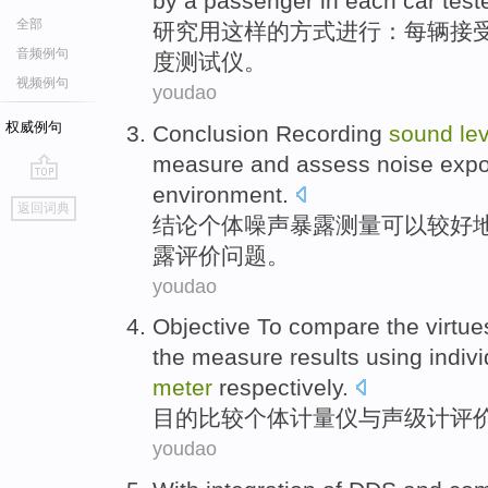
by a
passenger
in
each
car
test
全部
研究
用
这样的方式
进行
：
每
辆
接
音频例句
度
测试仪
。
视频例句
youdao
权威例句
Conclusion
Recording
sound
le
measure
and
assess
noise
exp
environment
.
go
返回词典
top
结论
个体
噪声
暴露
测量
可以
较好
露
评价
问题。
youdao
Objective To
compare
the virtu
the
measure
results using
indiv
meter
respectively.
目的
比较
个体
计量
仪
与
声级
计
评
youdao