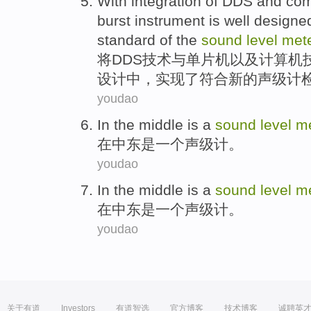
With
integration
of
DDS
and
com
burst
instrument
is well
designe
standard
of
the
sound
level
met
将
DDS
技术
与
单片机
以及
计算机
设计
中，实现了
符合
新的
声级计
youdao
In
the middle
is
a
sound
level
me
在
中东
是
一个
声级
计。
youdao
In
the middle
is
a
sound
level
me
在
中东
是
一个
声级
计。
youdao
关于有道
Investors
有道智选
官方博客
技术博客
诚聘英