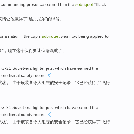
commanding presence
earned
him
the
sobriquet
"
Black
表情让
他
赢得了
“
黑
丹尼尔
”的
绰号
。
ps
a
nation
", the cup
's
sobriquet
was
now
being applied
to
事”，
现在
这个
头衔
要让位给澳航了。
iG-21 Soviet-era
fighter jets
,
which
have
earned
the
heir
dismal
safety
record
.
战机
，
由于
该装备令人沮丧的安全记录，
它
已经
获得
了“
飞行
iG-21 Soviet-era
fighter jets
,
which
have
earned
the
heir
dismal
safety
record
.
战机
，
由于
该装备令人沮丧的安全记录，
它
已经
获得
了“
飞行