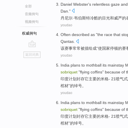
Daniel
Webster's
relentless
gaze
and
全部
Dan
."
音频例句
丹尼尔
·
韦伯斯特
冷酷
的
目光
和
威严
的
视频例句
youdao
权威例句
Often
described
as "
the
race
that sto
Qantas
.
该
赛事
常常
被描绘
成“
使
国家
停顿
的
赛
go
返回词典
youdao
top
India
plans
to
mothball
its
mainstay M
sobriquet
"
flying
coffins
"
because
of
t
印度
计划
封存
它
主要
的
米格
- 21喷气式
棺材
”的
绰号
。
youdao
India
plans
to
mothball
its
mainstay M
sobriquet
"
flying
coffins
"
because
of
t
印度
计划
封存
它
主要
的
米格
- 21喷气式
棺材
”的
绰号
。