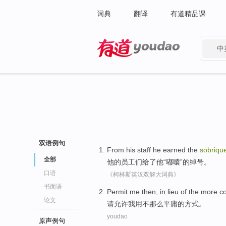
词典
翻译
有道精品课
中
有道 - 网易旗下搜索
双语例句
From
his
staff
he
earned
the
sobriqu
全部
他
的
员工
们给了
他
“
嘟囔
”
的
绰号
。
口语
《柯林斯英汉双解大词典》
书面语
Permit
me
then
,
in
lieu
of the
more c
论文
请允许
我
用
不
那么
平庸
的
方式。
youdao
原声例句