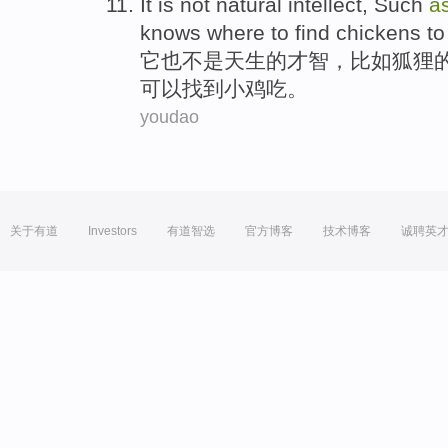
It
is
not
natural
intellect
,
Such
a
knows
where
to
find
chickens
to
它
也
不是
天生
的
才智
，
比如
狐狸
可以
找到
小鸡
吃
。
youdao
关于有道
Investors
有道智选
官方博客
技术博客
诚聘英