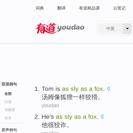
词典
翻译
有道精品课
云笔记
中英
有道 - 网易旗下搜索
双语例句
Tom
is
as
sly
as
a
fox
.
全部
汤姆
像
狐狸
一样
狡猾
。
口语
youdao
书面语
He
's
as
sly
as
a
fox
.
论文
他
很
狡诈
。
原声例句