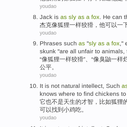
youdao
Jack
is
as
sly
as
a
fox
.
He
can
t
杰克
像
狐狸
一样
狡猾
，
他
可以
一
youdao
Phrases
such
as
"
sly
as
a
fox
,"
skunk
"are all
unfair
to
animals
,
“
像
狐狸
一样
狡猾
”、“
像
臭
鼬一样
公平
。
youdao
It
is
not
natural
intellect
,
Such
a
knows
where
to
find
chickens
to
它
也
不是
天生
的
才智
，
比如
狐狸
可以
找到
小鸡
吃
。
youdao