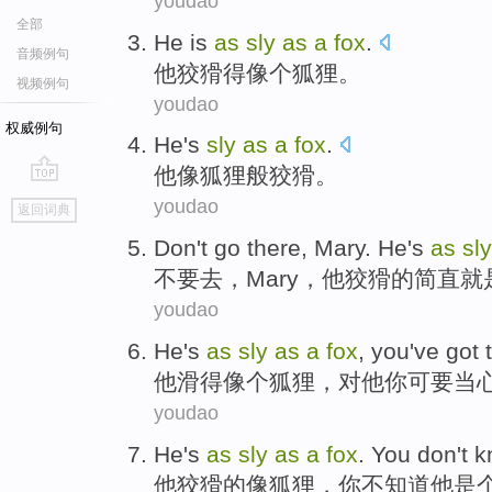
youdao
全部
He
is
as
sly
as
a
fox
.
音频例句
他
狡猾
得
像
个
狐狸
。
视频例句
youdao
权威例句
He
's
sly
as
a
fox
.
他
像狐狸般
狡猾
。
go
youdao
返回词典
top
Don't
go there
,
Mary
.
He
's
as
sl
不要
去
，
Mary
，
他
狡猾
的简直就
youdao
He
's
as
sly
as
a
fox
,
you
've
got
他
滑
得
像
个
狐狸
，对
他
你
可
要
当
youdao
He
's
as
sly
as
a
fox
.
You
don't
k
他
狡猾
的
像
狐狸
，
你
不
知道
他是