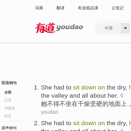
词典
翻译
有道精品课
云笔记
中英
有道 - 网易旗下搜索
双语例句
She
had to
sit
down
on
the
dry
,
全部
the
valley
and
all about
her.
口语
她
不得不
坐在
干燥
坚硬
的
地面
上
书面语
youdao
论文
She
had to
sit
down
on
the
dry
,
原声例句