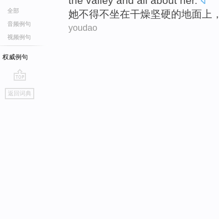
the
valley
and
all about
her.
全部
她
不得不
坐在
干燥
坚硬
的
地面
上
音频例句
youdao
视频例句
权威例句
go
返回词典
top