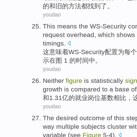
的
和
旧
的方法
都
找到
了
。
youdao
This
means
the WS-Security
con
request
overhead
,
which
shows
timings
.
这
意味着
WS
-Security
配置
为每个
示
在
图
1 的时间中。
youdao
Neither
figure
is statistically
sign
growth is
compared
to a
base
of
和1.31亿
的
就业岗位
基数
相比
，
youdao
The
desired
outcome
of
this
ste
way
multiple
subjects
cluster
wi
variable
(
see
Figure
5-4
).