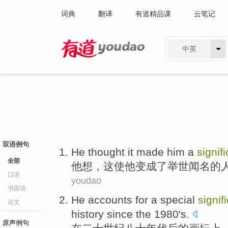
词典
翻译
有道精品课
云笔记
中英
有道 - 网易旗下搜索
双语例句
He
thought
it
made
him
a
signif
全部
他
想
，
这
使
他
变成了
举世闻名
的
口语
youdao
书面语
He
accounts
for
a
special
signif
论文
history since the 1980
's
.
原声例句