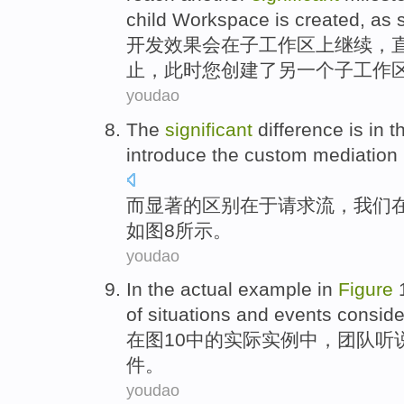
child
Workspace is
created
,
as 
开发
效果
会
在
子
工作区
上
继续
，
止
，
此时
您
创建了
另一
个子
工作
youdao
The
significant
difference
is in 
introduce
the
custom
mediation 
而
显著
的
区别
在于
请求
流
，
我们
如图
8所示。
youdao
In
the
actual
example
in
Figure
of
situations
and
events
consid
在
图
10
中的
实际
实例
中
，
团队
听
件
。
youdao