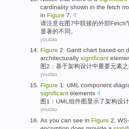
cardinality
shown
in the
fetch
no
in
Figure
7
.
请
注意
在
图
7
中
联接
的
外部
Fetch
显著
的
不同
。
youdao
Figure
2
:
Gantt
chart
based on
architecturally
significant
eleme
图
2
：
基于
架构设计
中
重要
元素
之
youdao
Figure
1
:
UML
component
diag
significant
elements
图
1
：
UML
组件
图
显示了
架构设
youdao
As you can see in
Figure
2
,
WS-
encryption
does
provide
a
signif