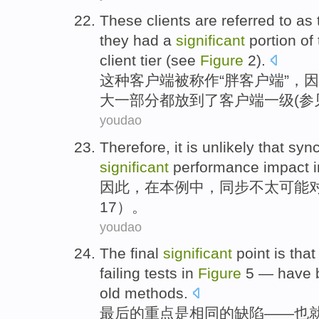
These
clients
are referred
to as 
they
had
a
significant
portion
of
client
tier
(
see
Figure
2
).
这种
客户
端
被
称作“
胖
客户端”，
因
大
一部分
都
放到
了
客户
端
一级
(
参
youdao
Therefore
, it
is unlikely
that
sync
significant
performance
impact
因此
，
在
本
例
中，
同步
不
太
可能
17
）。
youdao
The final
significant
point
is
that
failing
tests
in
Figure
5
—
have 
old
methods
.
最后
的
重点
是
相同
的
缺陷
——
也