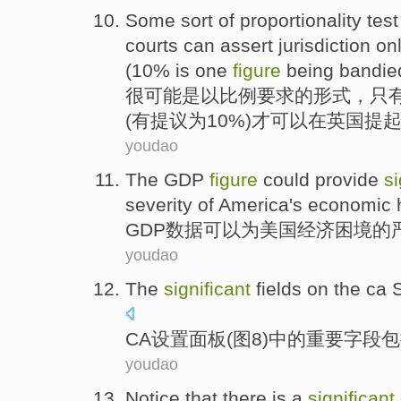
Some sort
of
proportionality
tes
courts
can
assert jurisdiction
onl
(10% is one
figure
being bandie
很
可能是以
比例
要求
的
形式，
只
(有提议为10%)才
可以
在英国
提
youdao
The
GDP
figure
could
provide
si
severity
of
America's
economic
GDP
数据
可以
为
美国
经济
困境
的
youdao
The
significant
fields
on the
ca
CA
设置
面板
(
图
8
)
中的
重要
字段
包
youdao
Notice that
there is
a
significant