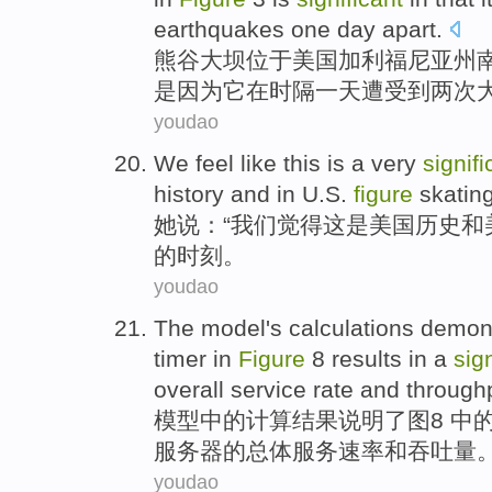
earthquakes
one
day
apart.
熊谷
大坝
位于
美国
加利福尼亚州
是因为
它
在
时隔
一
天遭受
到
两
次
youdao
We
feel like
this
is
a
very
signifi
history
and
in
U.S.
figure
skatin
她
说：“
我们
觉得
这
是
美国
历史
和
的
时刻
。
youdao
The
model
's
calculations
demon
timer
in
Figure
8
results
in a
sig
overall
service
rate
and
through
模型
中的
计算
结果
说明
了
图
8
中
服务器
的
总体
服务
速率
和
吞吐量
youdao