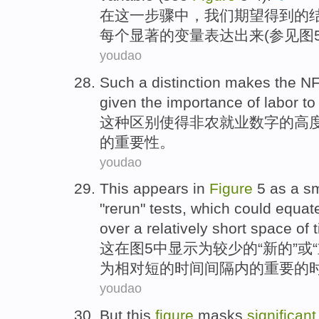
在
这
一步骤
中
，
我们期望得到的
每个
显著
的
变量
表达出来(
参见
图
youdao
Such a
distinction
makes the
N
given
the
importance
of
labor
to
这种
区别
使得
非农就业
数字
的
高
的
重要性
。
youdao
This
appears
in
Figure
5
as
a
sm
"
rerun
"
tests
,
which
could
equat
over
a
relatively
short
space
of 
这
在
图
5
中显示
为
较少
的
“
新的
”
或
“
为
相对
短
的
时间
间隔
内
的重要
的
youdao
But
this
figure
masks
significant