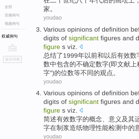
在
二十世纪八十年代后的
画坛
上
全部
家
。
音频例句
youdao
视频例句
Various
opinions
of
definition
be
权威例句
digits
of
significant
figures
and
d
figure
s
viz
.
总结了1999年
以前
和
以后
有效
数
go
返回词典
top
数中包含的不
确定
数字(
即
文献上称
字”)的
位数
等
不同
的
观点
。
youdao
Various opinions of
definition
be
digits
of
significant
figures
and
d
figure
s viz.
简述有效
数字
的
概念
、
意义
及其
字
在制浆造纸物理性能检测
中的
youdao