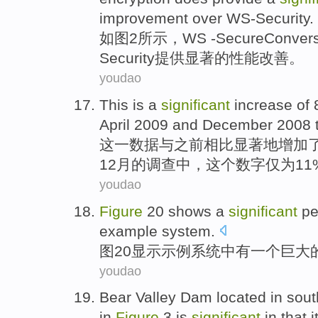
improvement
over
WS-Security
.
如图
2
所示，WS -
SecureConvers
Security
提供
显著
的
性能
改善
。
youdao
This
is
a
significant
increase
of 
April
2009
and
December
2008
这
一
数据
与之前相比
显著地
增加
12月
的
调查
中，
这个
数字
仅
为11
youdao
Figure
20
shows
a
significant
pe
example
system
.
图
20
显示
示例
系统
中
有
一个
巨大
youdao
Bear Valley
Dam
located
in
sout
in
Figure
3
is
significant
in
that
i