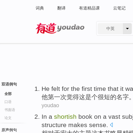
词典
翻译
有道精品课
云笔记
中英
有道 - 网易旗下搜索
双语例句
He
felt
for
the first
time
that
it
wa
全部
他
第一
次
觉得
这
是个
很短的名字
口语
youdao
书面语
In
a
shortish
book
on a
vast
sub
论文
structure
makes sense
.
原声例句