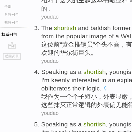
相对于
宏大的
主题
这本书
略
显精
全部
的。
音频例句
youdao
视频例句
The
shortish
and
baldish
former
权威例句
from
the
popular
image
of a
Wall
这位
前
“
黄金
推销员
”个头不高，
欢迎
的
华尔街
巨头
。
go
返回词典
top
youdao
Speaking as
a
shortish
,
youngis
I'm
keenly interested in
an
expla
obliterates their
logic
.
我
作为
一
个个子
短小
，外表显嫩
这些
抹灭正常逻辑的外表
偏见
能
youdao
Speaking as
a
shortish
,
youngis