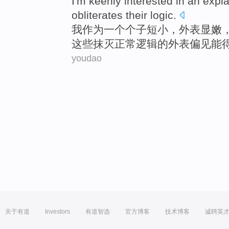
I'm
keenly interested in
an
expla
obliterates their
logic
.
我
作为
一
个个子
短小
，外表显嫩
这些
抹灭正常逻辑的外表
偏见
能
youdao
关于有道
Investors
有道智选
官方博客
技术博客
诚聘英