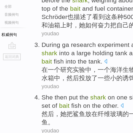
before
the
shark
, weighing abou
全部
top
of
the
bait
and
fuel
containe
音频例句
Schröder也描述了看到
这
条种50
视频例句
和
油箱
上
时
，
她
如何
奋力
把
自己
youdao
权威例句
During
ga
research
experiment
shark
into
a
large
holding
tank
a
go
返回词典
top
bait
fish
into the tank.
在
一
个
研究
实验
中，一个
海洋
生
水箱
中，
然后
投放了
一
些小
的
诱
youdao
She
then
put the
shark
on one
s
set
of
bait
fish
on the
other
.
然后
，
她
把
鲨鱼
放在
纤维玻璃
的
鱼
。
youdao