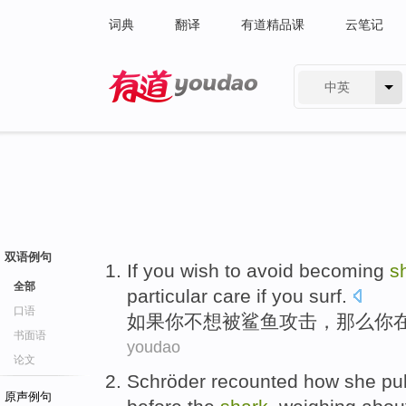
词典
翻译
有道精品课
云笔记
中英
有道 - 网易旗下搜索
双语例句
If
you
wish to avoid
becoming
s
全部
particular
care
if
you
surf
.
口语
如果
你
不想
被
鲨鱼
攻击
，
那么
你
书面语
youdao
论文
Schröder recounted
how
she
pu
原声例句