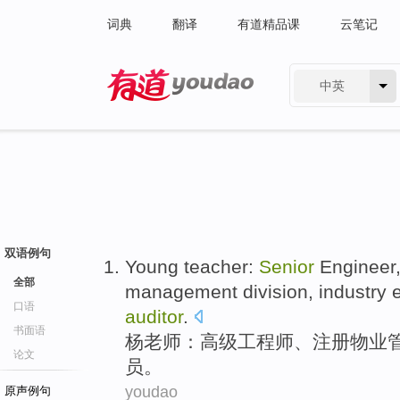
词典
翻译
有道精品课
云笔记
中英
有道 - 网易旗下搜索
双语例句
Young
teacher
:
Senior
Engineer
全部
management
division
,
industry
口语
auditor
.
书面语
杨
老师
：
高级
工程师
、
注册
物业
论文
员。
youdao
原声例句