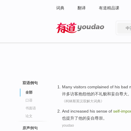
词典
翻译
有道精品课
中
有道 - 网易旗下搜索
双语例句
Many
visitors
complained
of
his
bad 
全部
许多
访客
抱怨
他
的
不
礼貌
和
妄自尊大
口语
《柯林斯英汉双解大词典》
书面语
And
increased
his
sense
of
self-impo
论文
也
提升了
他
的
妄自尊崇
。
youdao
原声例句