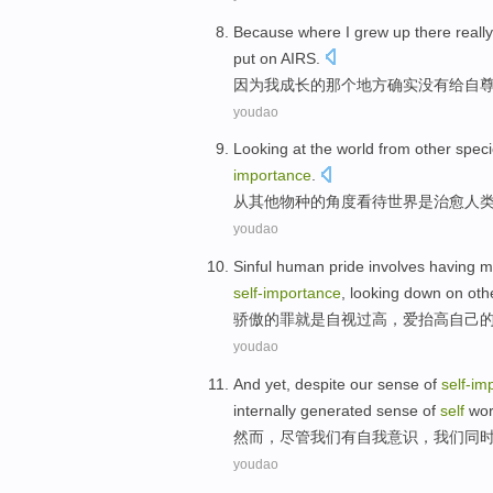
Because
where
I
grew up
there
really
put on
AIRS
.
因为
我
成长
的
那个地方
确实
没有
给
自
youdao
Looking at
the
world
from
other
spec
importance
.
从
其他
物种
的
角度
看待
世界
是
治愈
人
youdao
Sinful
human
pride
involves
having 
self-importance
, looking down on
oth
骄傲
的
罪
就是自视
过高
，爱
抬高
自己
youdao
And
yet
,
despite
our
sense
of
self-im
internally generated
sense
of
self
wor
然而
，
尽管
我们
有
自我
意识
，
我们
同
youdao