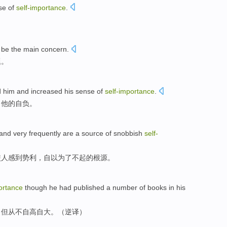
se
of
self-importance
.
。
be
the
main
concern
.
题
。
d
him
and
increased
his
sense
of
self-importance
.
了
他
的
自负
。
and
very frequently
are
a
source
of
snobbish
self-
使人感到势利
，自
以为
了不起的
根源
。
ortance
though
he
had
published a number of
books
in
his
，但
从不
自高自大
。（逆译）