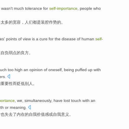
wasn't
much
tolerance
for
self-importance
,
people
who
尊
太多的
宽容
，
人们
都是
装腔作势的。
ies
' points
of
view
is
a
cure
for the disease of
human
self-
类
自负
弱点的良方。
much
too
high an opinion
of
oneself
, being
puffed up with
ers
.
的重要性
而贬低
别人
。
portance
,
we
,
simultaneously
,
have
lost touch
with
an
th
or
meaning
.
时
也
失去
了
内在
的
自我
价值
感
或
自我
意义
。