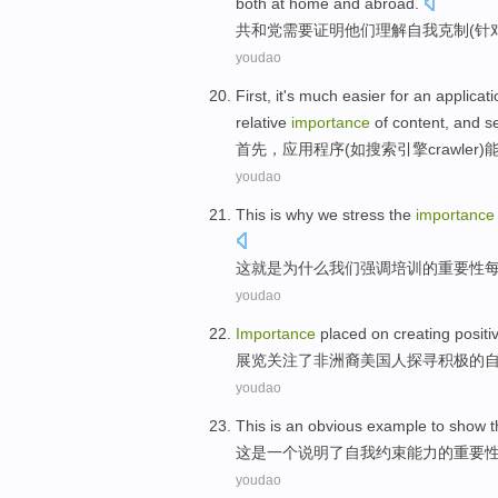
both at
home
and abroad.
共和党
需要
证明
他们
理解
自我
克制(针
youdao
First
, it's
much easier
for an
applicati
relative
importance
of
content
, and
s
首先
，
应用程序
(
如
搜索
引擎
crawler)
youdao
This
is
why
we
stress
the
importance
这
就是
为什么
我们
强调
培训
的
重要性
youdao
Importance
placed on creating
positi
展览关注了非洲
裔
美国人探寻
积极的
youdao
This
is
an
obvious
example
to
show
t
这
是
一
个
说明
了
自我约束能力
的
重要
youdao