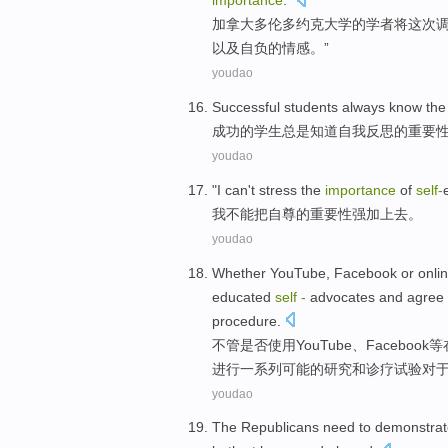
importance
."
加拿大
多伦多
约克
大学
的
学者
将
这次
以及自负的情感。”
youdao
S
uccessful students always know th
成
功的学生总是知道自我反思的重要
youdao
"
I
can't
stress the
importance
of
self-
我
不能
把
自尊
的
重要性
强加
上去。
youdao
Whether
YouTube
,
Facebook
or
onli
educated
self
-
advocates
and
agree 
procedure.
不管是否
使用YouTube
、
Facebook
等
进行一系列可能的
研究
和
诊疗
试验
对
youdao
The Republicans
need to
demonstrat