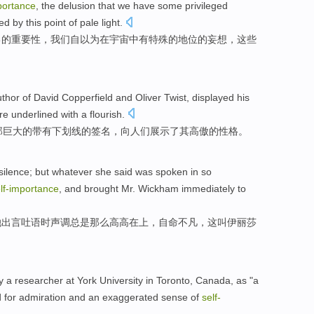
portance
,
the
delusion
that
we
have some
privileged
ged
by
this
point
of
pale
light
.
己的重要性，我们自
以为
在
宇宙
中
有
特殊
的
地位
的
妄想
，
这些
。
thor
of
David Copperfield and Oliver Twist,
displayed
his
re
underlined
with a flourish.
那
巨大
的
带有
下划线
的
签名
，向人们
展示
了其
高傲
的性格。
silence
;
but
whatever she said was
spoken
in
so
lf-importance
, and
brought
Mr.
Wickham
immediately
to
她
出言
吐
语
时
声调
总是
那么
高高
在
上，自命不凡，这叫
伊丽莎
y a researcher
at York
University
in
Toronto
,
Canada
,
as
"
a
d for
admiration
and an
exaggerated
sense
of
self-