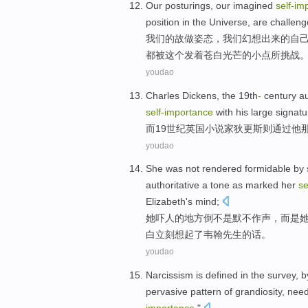
Our
posturings
, our
imagined
self-im
position
in
the Universe
,
are
challen
我们
的
故
做姿态，
我们
幻想
出来
的
自
都
被
这个
发着苍白
光芒
的小
点
所挑战
youdao
Charles
Dickens
, the
19th
-
century
au
self-importance
with
his
large
signatu
而
19
世纪
英国小说家狄更斯则
通过
他
youdao
She
was
not
rendered formidable by 
authoritative a
tone
as marked her
se
Elizabeth's mind
;
她
吓人的地方倒
不是
默不作声
，
而是
白
立刻
想起了
韦翰
先生
的话。
youdao
Narcissism
is
defined
in
the survey
,
b
pervasive
pattern
of
grandiosity, nee