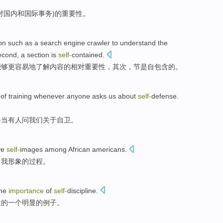
对
国内
和国际事务)
的
重要性
。
on
such as
a
search
engine
crawler
to
understand
the
econd
, a
section
is
self-
contained
.
能够
更
容易
地
了解
内容
的
相对
重要性
，
其次
，
节
是
自包含的。
of
training
whenever
anyone
asks
us
about
self-
defense
.
每当
有人
问
我们
关于
自卫
。
ve
self-
images
among African
americans
.
自我
形象的过程。
he
importance
of
self-
discipline
.
性
的一个
明显
的
例子
。