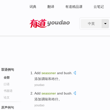
词典
翻译
有道精品课
云笔记
中英
有道 - 网易旗下搜索
双语例句
Add
seasoner
and
bush
.
全部
添加
调味
和
布什
。
口语
youdao
书面语
Add
seasoner
and
bush
.
论文
添加
调味
和
布什
。
youdao
原声例句