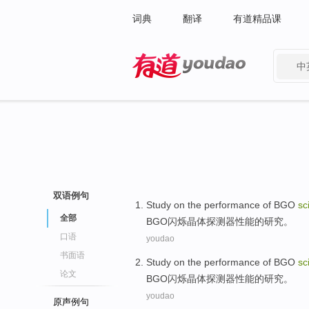
词典
翻译
有道精品课
中
有道 - 网易旗下搜索
双语例句
Study
on
the
performance
of
BGO
sc
全部
BGO
闪烁
晶体
探测器
性能
的
研究
。
口语
youdao
书面语
Study
on
the
performance
of
BGO
sc
论文
BGO
闪烁
晶体
探测器
性能
的
研究
。
youdao
原声例句