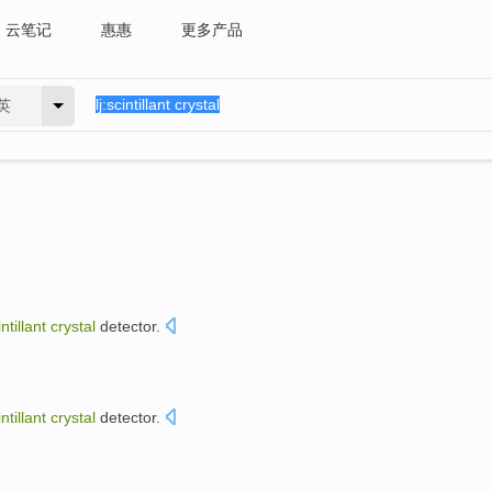
云笔记
惠惠
更多产品
英
intillant
crystal
detector
.
intillant
crystal
detector
.