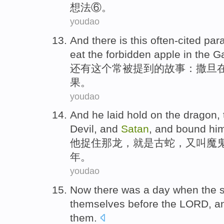
想法
⑥。
youdao
And there
is
this
often-cited par
eat
the
forbidden
apple
in
the G
还有
这个
常被提到的故事：
撒旦
果
。
youdao
And
he
laid hold on
the
dragon
,
Devil
,
and
Satan
, and
bound
hi
他
捉住
那
龙
，
就是
古
蛇
，又叫
魔
年
。
youdao
Now there was
a day
when the 
themselves
before
the LORD
,
a
them
.