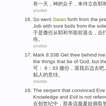
有
一
天，
神
的
众
子，
来
侍立
在
耶
youdao
So went
Satan
forth
from
the pr
Job
with sore boils
from
the sol
于是
撒但
从
耶和华面前
退去，
击
疮
。
youdao
Mark 8:33B Get
thee
behind
me
the things that be of
God
,
but
th
可： 8：33 撒
但
，退
我
后边
去吧
贴
人
的
意徍。
youdao
The
serpent that
convinced
Eve
Knowledge
and
Evil
is not
refer
在
创世纪中，
那条
说服
夏娃
摘取