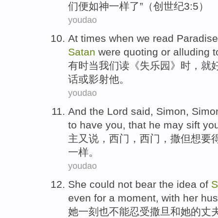
们
便
如
神一样
了”（
创世纪
3:5）
youdao
At times
when
we
read
Paradise
Satan
were
quoting
or
alluding
t
有时
当
我们
读
《失
乐园
》时，
就
话
或
影射他。
youdao
And
the Lord
said
,
Simon
, Simo
to
have
you
, that he may
sift
yo
主
又
说
，
西门
，西门，
撒但
想
要
一样。
youdao
She
could not
bear
the
idea
of
S
even for a
moment
,
with
her
hu
她
一刻
也
不能
忍受
撒旦
和
她
的
丈