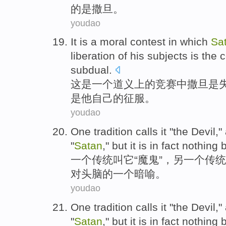
的
是
撒旦
。
youdao
It
is
a
moral
contest
in
which
Sa
liberation
of
his
subjects
is
the
c
subdual
.
这
是
一个
道义上
的
竞赛
中
撒旦
是
是他
自己的
征服
。
youdao
One
tradition
calls
it
"
the Devil
,"
"
Satan
,"
but
it
is
in fact
nothing 
一
个
传统
叫
它
“
魔鬼
”，
另一个
传统
对
头脑
的
一
个
暗喻
。
youdao
One
tradition
calls
it
"
the Devil
,"
"
Satan
,"
but
it
is
in fact
nothing 