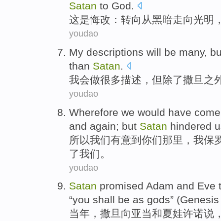
Satan
to
God
.
这
是
悔改
：
转向
从
黑暗
走向
光明
youdao
My
descriptions
will
be
many
,
bu
than
Satan
.
我会
做
很多
描述
，
但
除了撒旦
之
youdao
Wherefore
we
would have
come
and again;
but
Satan
hindered
u
所以
我们
有意
到
你们
那里，
我
保
了
我们。
youdao
Satan
promised
Adam
and
Eve
“
you
shall be
as
gods
” (
Genesis
当年，
撒旦
向
亚当
和
夏娃
许诺
说