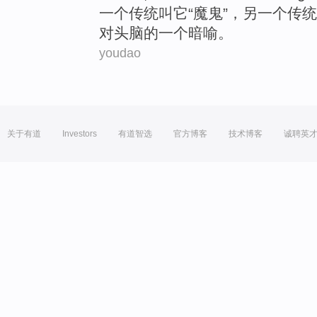
一
个
传统
叫
它
“
魔鬼
”，
另一个
传统
对
头脑
的
一
个
暗喻
。
youdao
关于有道
Investors
有道智选
官方博客
技术博客
诚聘英