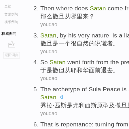
全部
Then
where does
Satan
come
f
音频例句
那么
撒旦
从
哪里
来
？
视频例句
youdao
权威例句
Satan
, by his
very
nature
,
is
a
li
撒旦
是
一个
很
自然
的
说谎者
。
youdao
go
返回词典
top
So
Satan
went forth
from
the pr
于是
撒但
从
耶和华面前退去
。
youdao
The
archetype
of
Sula Peace
is
Satan
.
秀拉·匹斯
是
尤利西斯
原型
及
撒旦
youdao
That
is
repentance
:
turning
from