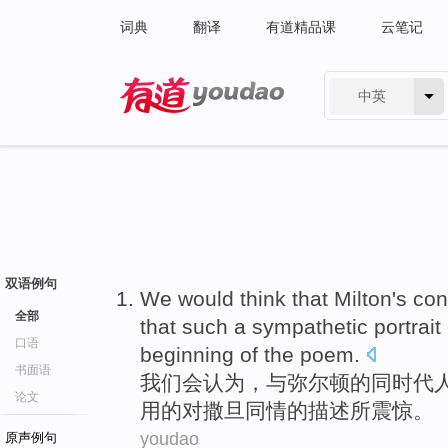
词典
翻译
有道精品课
云笔记
中英
有道 - 网易旗下搜索
双语例句
We
would
think
that
Milton
's
con
全部
that such a
sympathetic
portrait
口语
beginning
of
the
poem
.
书面语
我们
会
认为
，与
弥
尔顿
的
同时代
论文
用
的
对
撒旦
同情
的
描述
所
震惊
。
youdao
原声例句